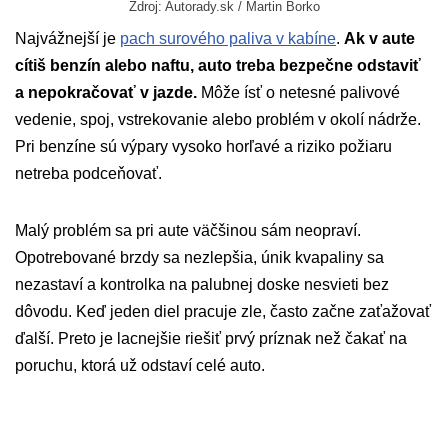
Zdroj: Autorady.sk / Martin Borko
Najvážnejší je
pach surového paliva v kabíne
.
Ak v aute
cítiš benzín alebo naftu, auto treba bezpečne odstaviť
a nepokračovať v jazde.
Môže ísť o netesné palivové
vedenie, spoj, vstrekovanie alebo problém v okolí nádrže.
Pri benzíne sú výpary vysoko horľavé a riziko požiaru
netreba podceňovať.
Malý problém sa pri aute väčšinou sám neopraví.
Opotrebované brzdy sa nezlepšia, únik kvapaliny sa
nezastaví a kontrolka na palubnej doske nesvieti bez
dôvodu. Keď jeden diel pracuje zle, často začne zaťažovať
ďalší. Preto je lacnejšie riešiť prvý príznak než čakať na
poruchu, ktorá už odstaví celé auto.