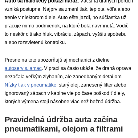
Auto sa málokedy pokazí naraz.
Väčšina drahých porúch
vzniká postupne. Najprv sa zmení tlak, teplota, vôľa alebo
trenie v niektorom diele. Auto ešte jazdí, no súčiastka už
pracuje mimo podmienok, na ktoré bola navrhnutá. Vodič
to neskôr cíti ako hluk, vibráciu, zápach, vyššiu spotrebu
alebo rozsvietenú kontrolku.
Presne na toto upozorňujú aj mechanici z dielne
autoservis.lamac
. V praxi sa často ukáže, že drahá oprava
nezačala veľkým zlyhaním, ale zanedbaným detailom.
Nízky tlak v pneumatike
, starý olej, zanesený filter alebo
ignorovaný zápach v kabíne vie po čase poškodiť diely,
ktorých výmena stojí násobne viac než bežná údržba.
Pravidelná údržba auta začína
pneumatikami, olejom a filtrami