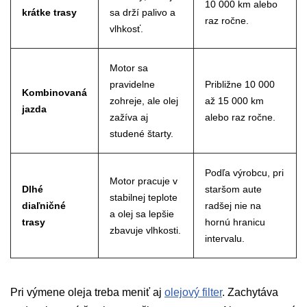
10 000 km alebo
krátke trasy
sa drží palivo a
raz ročne.
vlhkosť.
Motor sa
pravidelne
Približne 10 000
Kombinovaná
zohreje, ale olej
až 15 000 km
jazda
zažíva aj
alebo raz ročne.
studené štarty.
Podľa výrobcu, pri
Motor pracuje v
Dlhé
staršom aute
stabilnej teplote
diaľničné
radšej nie na
a olej sa lepšie
trasy
hornú hranicu
zbavuje vlhkosti.
intervalu.
Pri výmene oleja treba meniť aj
olejový filter
. Zachytáva