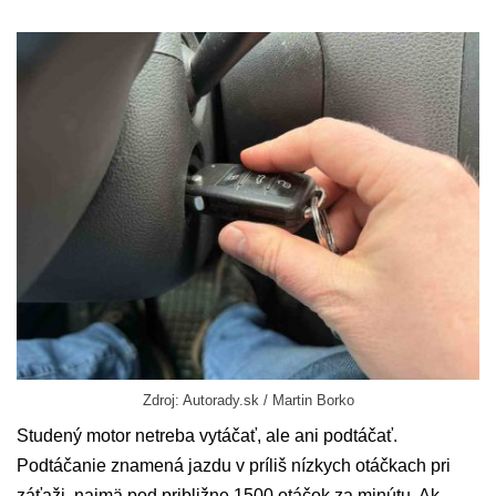
Zdroj: Autorady.sk / Martin Borko
Studený motor netreba vytáčať, ale ani podtáčať.
Podtáčanie znamená jazdu v príliš nízkych otáčkach pri
záťaži, najmä pod približne 1500 otáčok za minútu. Ak