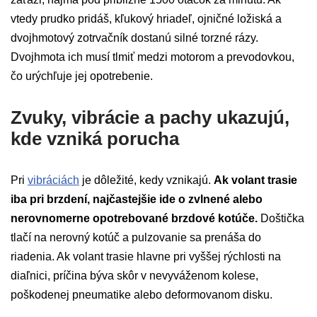
vtedy prudko pridáš, kľukový hriadeľ, ojničné ložiská a
dvojhmotový zotrvačník dostanú silné torzné rázy.
Dvojhmota ich musí tlmiť medzi motorom a prevodovkou,
čo urýchľuje jej opotrebenie.
Zvuky, vibrácie a pachy ukazujú,
kde vzniká porucha
Pri
vibráciách
je dôležité, kedy vznikajú.
Ak volant trasie
iba pri brzdení, najčastejšie ide o zvlnené alebo
nerovnomerne opotrebované brzdové kotúče.
Doštička
tlačí na nerovný kotúč a pulzovanie sa prenáša do
riadenia. Ak volant trasie hlavne pri vyššej rýchlosti na
diaľnici, príčina býva skôr v nevyváženom kolese,
poškodenej pneumatike alebo deformovanom disku.