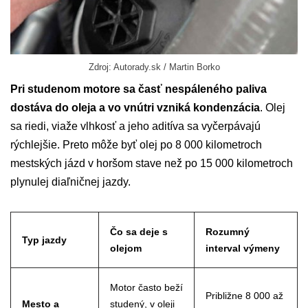
Zdroj: Autorady.sk / Martin Borko
Pri studenom motore sa časť nespáleného paliva
dostáva do oleja a vo vnútri vzniká kondenzácia
. Olej
sa riedi, viaže vlhkosť a jeho aditíva sa vyčerpávajú
rýchlejšie. Preto môže byť olej po 8 000 kilometroch
mestských jázd v horšom stave než po 15 000 kilometroch
plynulej diaľničnej jazdy.
Čo sa deje s
Rozumný
Typ jazdy
olejom
interval výmeny
Motor často beží
Približne 8 000 až
Mesto a
studený, v oleji