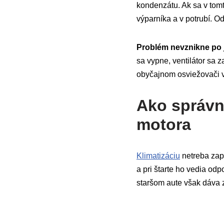
kondenzátu. Ak sa v tomto
výparníka a v potrubí. Od
Problém nevznikne po j
sa vypne, ventilátor sa z
obyčajnom osviežovači 
Ako správne
motora
Klimatizáciu
netreba zapí
a pri štarte ho vedia od
staršom aute však dáva 