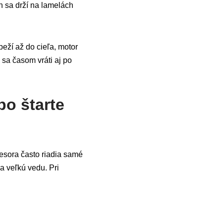
en sa drží na lamelách
eží až do cieľa, motor
 sa časom vráti aj po
po štarte
resora často riadia samé
a veľkú vedu. Pri