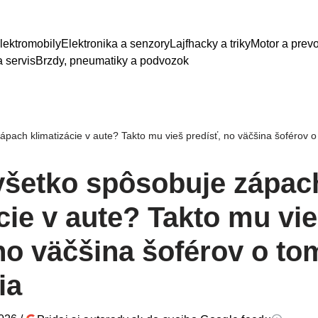
lektromobily
Elektronika a senzory
Lajfhacky a triky
Motor a prev
 servis
Brzdy, pneumatiky a podvozok
ápach klimatizácie v aute? Takto mu vieš predísť, no väčšina šoférov 
 všetko spôsobuje zápac
cie v aute? Takto mu vi
 no väčšina šoférov o t
ia