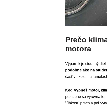
Prečo klima
motora
Výparník je studený die
podobne ako na studene
časť vlhkosti na lamelác
Keď vypneš motor, klima
postupne sa vyrovná teplot
Vlhkosť, prach a peľ vyt