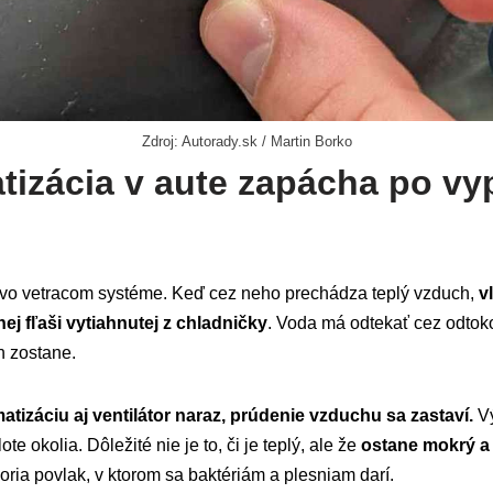
Zdroj: Autorady.sk / Martin Borko
tizácia v aute zapácha po vy
l vo vetracom systéme. Keď cez neho prechádza teplý vzduch,
vl
j fľaši vytiahnutej z chladničky
. Voda má odtekať cez odtoko
h zostane.
tizáciu aj ventilátor naraz, prúdenie vzduchu sa zastaví.
Vý
e okolia. Dôležité nie je to, či je teplý, ale že
ostane mokrý a
voria povlak, v ktorom sa baktériám a plesniam darí.