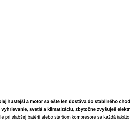
olej hustejší a motor sa ešte len dostáva do stabilného ch
vyhrievanie, svetlá a klimatizáciu, zbytočne zvyšuješ elek
le pri slabšej batérii alebo staršom kompresore sa každá takáto