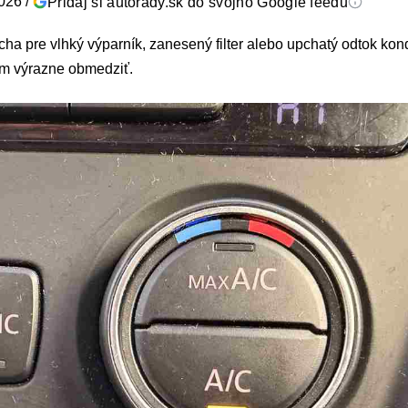
2026
/
Pridaj si autorady.sk do svojho Google feedu
cha pre vlhký výparník, zanesený filter alebo upchatý odtok ko
ém výrazne obmedziť.