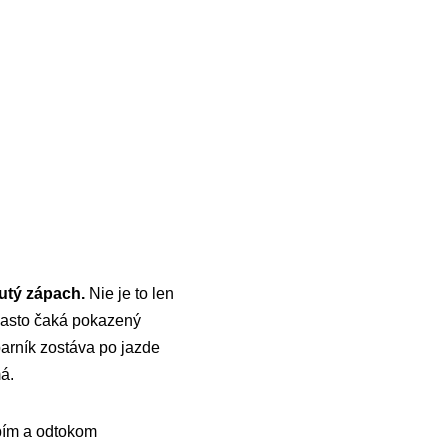
utý zápach.
Nie je to len
 často čaká pokazený
arník zostáva po jazde
á.
ubím a odtokom