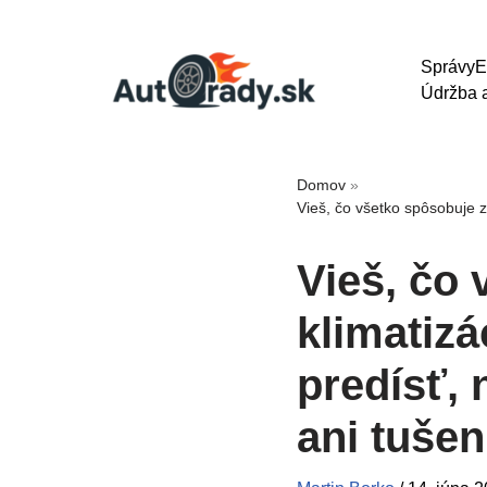
Správy
E
Údržba a
Domov
»
Vieš, čo všetko spôsobuje z
Vieš, čo
klimatizá
predísť,
ani tušen