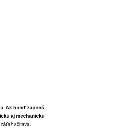
odu. Ak hneď zapneš
trickú aj mechanickú
 záťaž sčítava.