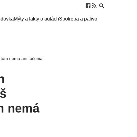
odovka
Mýty a fakty o autách
Spotreba a palivo
o tom nemá ani tušenia
h
eš
om nemá