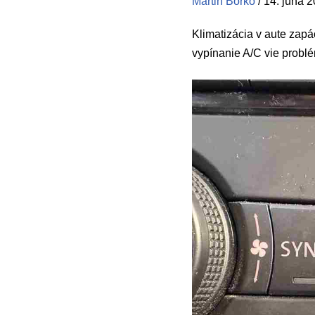
Martin Borko
/
14. júna 
Klimatizácia v aute zapá
vypínanie A/C vie probl