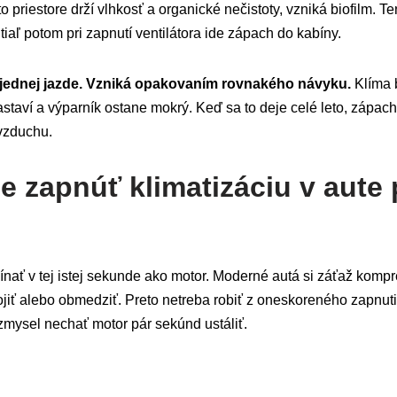
 priestore drží vlhkosť a organické nečistoty, vzniká biofilm. T
tiaľ potom pri zapnutí ventilátora ide zápach do kabíny.
ednej jazde.
Vzniká opakovaním rovnakého návyku.
Klíma b
astaví a výparník ostane mokrý. Keď sa to deje celé leto, zápach
vzduchu.
 zapnúť klimatizáciu v aute 
nať v tej istej sekunde ako motor. Moderné autá si záťaž komp
pojiť alebo obmedziť. Preto netreba robiť z oneskoreného zapnuti
zmysel nechať motor pár sekúnd ustáliť.