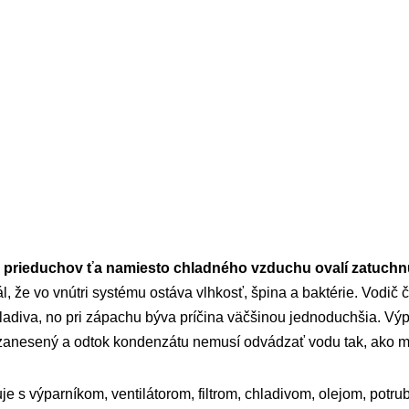
 prieduchov ťa namiesto chladného vzduchu ovalí zatuchn
ál, že vo vnútri systému ostáva vlhkosť, špina a baktérie. Vodič
ladiva, no pri zápachu býva príčina väčšinou jednoduchšia. Výp
je zanesený a odtok kondenzátu nemusí odvádzať vodu tak, ako m
uje s výparníkom, ventilátorom, filtrom, chladivom, olejom, potr