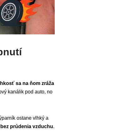
pnutí
hkosť sa na ňom zráža
vý kanálik pod auto, no
parník ostane vlhký a
 bez prúdenia vzduchu
.