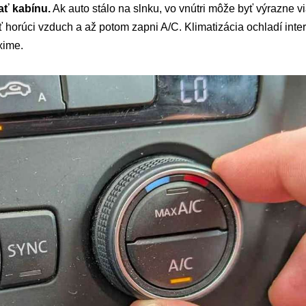
ať kabínu.
Ak auto stálo na slnku, vo vnútri môže byť výrazne v
 horúci vzduch a až potom zapni A/C. Klimatizácia ochladí inter
xime.