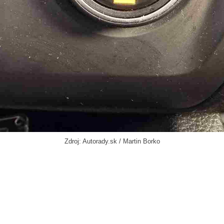
Zdroj: Autorady.sk / Martin Borko