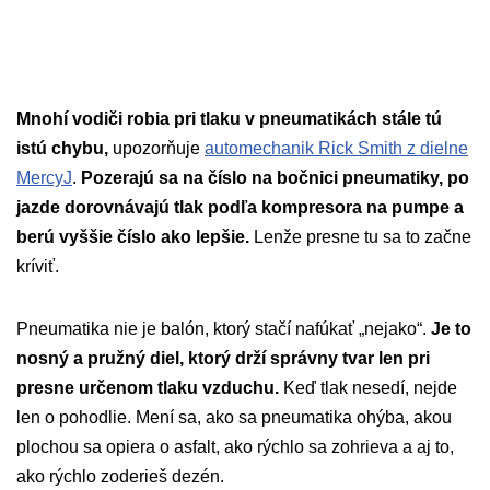
Mnohí vodiči robia pri tlaku v pneumatikách stále tú
istú chybu,
upozorňuje
automechanik Rick Smith z dielne
MercyJ
.
Pozerajú sa na číslo na bočnici pneumatiky, po
jazde dorovnávajú tlak podľa kompresora na pumpe a
berú vyššie číslo ako lepšie.
Lenže presne tu sa to začne
kríviť.
Pneumatika nie je balón, ktorý stačí nafúkať „nejako“.
Je to
nosný a pružný diel, ktorý drží správny tvar len pri
presne určenom tlaku vzduchu.
Keď tlak nesedí, nejde
len o pohodlie. Mení sa, ako sa pneumatika ohýba, akou
plochou sa opiera o asfalt, ako rýchlo sa zohrieva a aj to,
ako rýchlo zoderieš dezén.