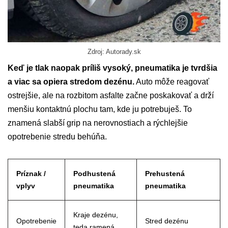
Zdroj: Autorady.sk
Keď je tlak naopak príliš vysoký, pneumatika je tvrdšia
a viac sa opiera stredom dezénu.
Auto môže reagovať
ostrejšie, ale na rozbitom asfalte začne poskakovať a drží
menšiu kontaktnú plochu tam, kde ju potrebuješ. To
znamená slabší grip na nerovnostiach a rýchlejšie
opotrebenie stredu behúňa.
Príznak /
Podhustená
Prehustená
vplyv
pneumatika
pneumatika
Kraje dezénu,
Opotrebenie
Stred dezénu
teda ramená