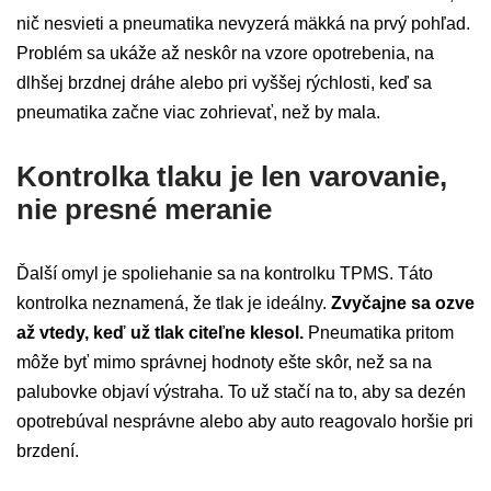
nič nesvieti a pneumatika nevyzerá mäkká na prvý pohľad.
Problém sa ukáže až neskôr na vzore opotrebenia, na
dlhšej brzdnej dráhe alebo pri vyššej rýchlosti, keď sa
pneumatika začne viac zohrievať, než by mala.
Kontrolka tlaku je len varovanie,
nie presné meranie
Ďalší omyl je spoliehanie sa na kontrolku TPMS. Táto
kontrolka neznamená, že tlak je ideálny.
Zvyčajne sa ozve
až vtedy, keď už tlak citeľne klesol.
Pneumatika pritom
môže byť mimo správnej hodnoty ešte skôr, než sa na
palubovke objaví výstraha. To už stačí na to, aby sa dezén
opotrebúval nesprávne alebo aby auto reagovalo horšie pri
brzdení.