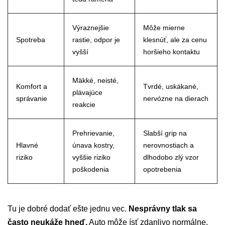
Výraznejšie
Môže mierne
Spotreba
rastie, odpor je
klesnúť, ale za cenu
vyšší
horšieho kontaktu
Mäkké, neisté,
Komfort a
Tvrdé, uskákané,
plávajúce
správanie
nervózne na dierach
reakcie
Prehrievanie,
Slabší grip na
Hlavné
únava kostry,
nerovnostiach a
riziko
vyššie riziko
dlhodobo zlý vzor
poškodenia
opotrebenia
Tu je dobré dodať ešte jednu vec.
Nesprávny tlak sa
často neukáže hneď.
Auto môže ísť zdanlivo normálne,