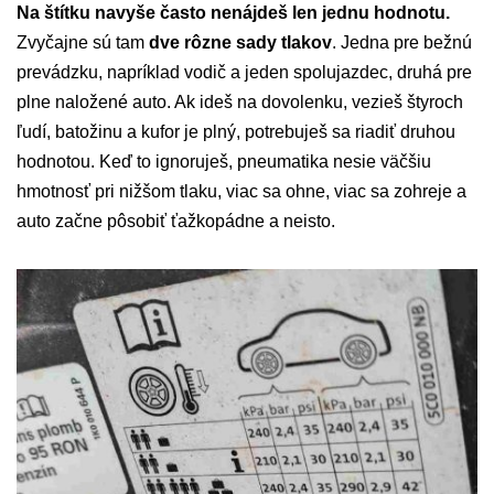
Na štítku navyše často nenájdeš len jednu hodnotu.
Zvyčajne sú tam
dve rôzne sady tlakov
. Jedna pre bežnú
prevádzku, napríklad vodič a jeden spolujazdec, druhá pre
plne naložené auto. Ak ideš na dovolenku, vezieš štyroch
ľudí, batožinu a kufor je plný, potrebuješ sa riadiť druhou
hodnotou. Keď to ignoruješ, pneumatika nesie väčšiu
hmotnosť pri nižšom tlaku, viac sa ohne, viac sa zohreje a
auto začne pôsobiť ťažkopádne a neisto.