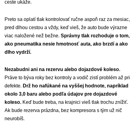
ceste ukáže.
Preto sa oplatí tlak kontrolovať ručne aspoň raz za mesiac,
pred dlhou cestou a vždy, keď vieš, že auto bude výrazne
viac naložené než bežne.
Správny tlak rozhoduje o tom,
ako pneumatika nesie hmotnosť auta, ako brzdí a ako
dlho vydrží.
Nezabudni ani na rezervu alebo dojazdové koleso.
Práve to býva roky bez kontroly a vodič zistí problém až pri
defekte.
Drž ho nafúkané na vyššej hodnote, napríklad
okolo 3,0 baru alebo podľa údajov pre dojazdové
koleso.
Keď bude treba, na krajnici vieš tlak trochu znížiť.
Ak bude rezerva prázdna, bez kompresora s tým už nič
neurobíš.