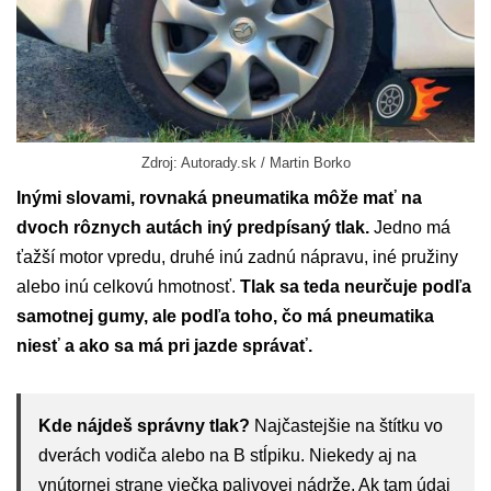
Zdroj: Autorady.sk / Martin Borko
Inými slovami, rovnaká pneumatika môže mať na
dvoch rôznych autách iný predpísaný tlak.
Jedno má
ťažší motor vpredu, druhé inú zadnú nápravu, iné pružiny
alebo inú celkovú hmotnosť.
Tlak sa teda neurčuje podľa
samotnej gumy, ale podľa toho, čo má pneumatika
niesť a ako sa má pri jazde správať.
Kde nájdeš správny tlak?
Najčastejšie na štítku vo
dverách vodiča alebo na B stĺpiku. Niekedy aj na
vnútornej strane viečka palivovej nádrže. Ak tam údaj