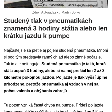
Zdroj: Autorady.sk / Martin Borko
Studený tlak v pneumatikách
znamená 3 hodiny státia alebo len
krátku jazdu k pumpe
Najčastejšie sa pletie aj pojem studená pneumatika. Mnohí
si pod tým predstavia ranný chlad alebo zimné počasie.
Tak to ale nefunguje.
Studená pneumatika je taká, ktorá
stála aspoň 3 hodiny, alebo si na nej prešiel len 2 až 3
kilometre pokojnou jazdou.
Po jazde je tlak vyšší úplne
prirodzene, pretože pneumatika aj vzduch v nej sa
počas valenia a ohýbania zahrejú.
Tu potom vzniká častá chyba na pumpe. Prídeš po jazde,
kompresor ukáže vyšší tlak a ty ho chceš hneď
znížiť
na