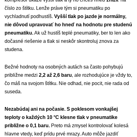
číslo zo štítku. Lenže práve tým si pneumatiku po
vychladnutí podhustíš.
Vyšší tlak po jazde je normálny,
nie dôvod upravovať ho hneď na hodnotu pre studenú
pneumatiku.
Ak už hustíš teplé pneumatiky, ber to len ako
dočasné riešenie a tlak si neskôr skontroluj znova za
studena.
Bežné hodnoty na osobných autách sa často pohybujú
približne medzi
2,2 až 2,6 baru
, ale rozhodujúce je vždy to,
čo máš na svojom štítku. Nie odhad, nie pocit, nie rada od
suseda.
Nezabúdaj ani na počasie. S poklesom vonkajšej
teploty o každých 10 °C klesne tlak v pneumatike
približne o 0,1 baru.
Preto má zmysel kontrolovať kolesá
hlavne vtedy, keď prídu prvé mrazy. Auto môže jazdiť