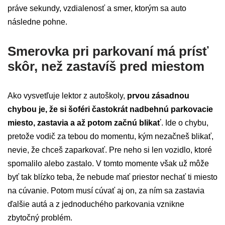
práve sekundy, vzdialenosť a smer, ktorým sa auto
následne pohne.
Smerovka pri parkovaní má prísť
skôr, než zastavíš pred miestom
Ako vysvetľuje lektor z autoškoly,
prvou zásadnou
chybou je, že si šoféri častokrát nadbehnú parkovacie
miesto, zastavia a až potom začnú blikať
. Ide o chybu,
pretože vodič za tebou do momentu, kým nezačneš blikať,
nevie, že chceš zaparkovať. Pre neho si len vozidlo, ktoré
spomalilo alebo zastalo. V tomto momente však už môže
byť tak blízko teba, že nebude mať priestor nechať ti miesto
na cúvanie. Potom musí cúvať aj on, za ním sa zastavia
ďalšie autá a z jednoduchého parkovania vznikne
zbytočný problém.