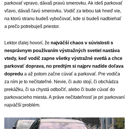
parkovať vpravo, dávaš pravú smerovku. Ak ideš parkovať
vľavo, dávaš ľavú smerovku. Vodič za tebou tak hneď vie,
na ktorú stranu budeš vybočovať, kde si budeš nadbiehať
a prečo potrebuješ priestor.
Lektor ďalej hovorí, že
najväčší chaos v súvislosti s
nesprávnym používaním výstražných svetiel nastáva
vtedy, keď vodič zapne všetky výstražné svetlá a chce
parkovať doprava, no predtým si najprv nadíde doľava
dopredu
a až potom začne cúvať a parkovať. Pre vodiča
za ním je to nečitateľné. Nevie, či auto stojí, či obchádza
prekážku, či sa chystá odbočiť, alebo či bude cúvať do
parkovacieho miesta. A práve nečitateľnosť je pri parkovaní
najväčší problém.