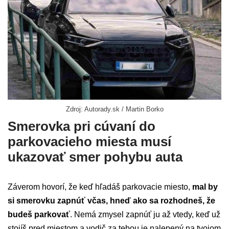
Zdroj: Autorady.sk / Martin Borko
Smerovka pri cúvaní do
parkovacieho miesta musí
ukazovať smer pohybu auta
Záverom hovorí, že keď hľadáš parkovacie miesto,
mal by
si smerovku zapnúť včas, hneď ako sa rozhodneš, že
budeš parkovať
. Nemá zmysel zapnúť ju až vtedy, keď už
stojíš pred miestom a vodič za tebou je nalepený na tvojom