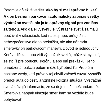
Potom je dôležité vedieť,
ako by si mal správne blikať
.
Ak pri bežnom parkovaní automaticky zapínaš všetky
výstražné svetlá, nie je to správny signál pre vodičov
za tebou
. Ako ďalej vysvetľuje, výstražné svetlá sa majú
používať v situáciách, keď naozaj upozorňuješ na
nebezpečenstvo alebo prekážku, nie ako náhrada
smerovky pri parkovacom manévri. Dôvod je jednoduchý.
Keď vodič za tebou vidí výstražné svetlá, môže si myslieť,
že stojíš pre poruchu, kolónu alebo inú prekážku. Jeho
prirodzená reakcia potom môže byť obísť ťa. Problém
nastane vtedy, keď práve v tej chvíli začneš cúvať, vystrčíš
predok auta do cesty a vznikne kolízna situácia. Výstražné
svetlá dávajú informáciu, že sa deje niečo neštandardné.
Smerovka naopak ukazuje smer, kam sa vozidlo bude
pohybovať.