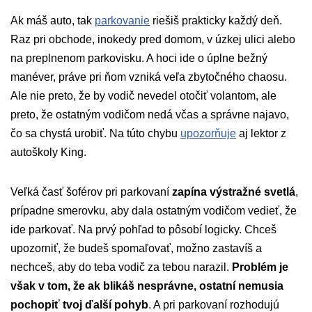
Ak máš auto, tak
parkovanie
riešiš prakticky každý deň.
Raz pri obchode, inokedy pred domom, v úzkej ulici alebo
na preplnenom parkovisku. A hoci ide o úplne bežný
manéver, práve pri ňom vzniká veľa zbytočného chaosu.
Ale nie preto, že by vodič nevedel otočiť volantom, ale
preto, že ostatným vodičom nedá včas a správne najavo,
čo sa chystá urobiť. Na túto chybu
upozorňuje
aj lektor z
autoškoly King.
Veľká časť šoférov pri parkovaní
zapína výstražné svetlá
,
prípadne smerovku, aby dala ostatným vodičom vedieť, že
ide parkovať. Na prvý pohľad to pôsobí logicky. Chceš
upozorniť, že budeš spomaľovať, možno zastavíš a
nechceš, aby do teba vodič za tebou narazil.
Problém je
však v tom, že ak blikáš nesprávne, ostatní nemusia
pochopiť tvoj ďalší pohyb
. A pri parkovaní rozhodujú