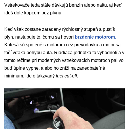
Vstrekovače teda stále dávkujú benzín alebo naftu, aj keď
ideš dole kopcom bez plynu.
Keď však zostane zaradený rýchlostný stupeň a pustíš
plyn, nastupuje to, čomu sa hovorí
brzdenie motorom
.
Kolesá sú spojené s motorom cez prevodovku a motor sa
točí vďaka pohybu auta. Riadiaca jednotka to vyhodnotí a v
tomto režime pri moderných vstrekovacích motoroch palivo
buď úplne vypne, alebo ho zníži na zanedbateľné
minimum. Ide o takzvaný
fuel cut-off
.