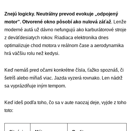
Znejú logicky. Neutrálny prevod evokuje „odpojený
motor“. Otvorené okno pôsobí ako nulová záťaž
. Lenže
moderné autá už dávno nefungujú ako karburátorové stroje
z deväťdesiatych rokov. Riadiaca elektronika dnes
optimalizuje chod motora v reálnom čase a aerodynamika
hrá väčšiu rolu než kedysi.
Keď nemáš pred očami konkrétne čísla, ťažko spoznáš, či
šetríš alebo míňaš viac. Jazda vyzerá rovnako. Len nádrž
sa vyprázdňuje iným tempom.
Keď ideš podľa toho, čo sa v aute naozaj deje, vyjde z toho
toto: