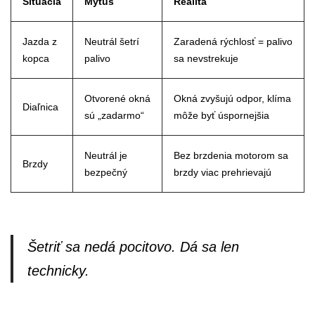
Situácia
Mýtus
Realita
Jazda z
Neutrál šetrí
Zaradená rýchlosť = palivo
kopca
palivo
sa nevstrekuje
Otvorené okná
Okná zvyšujú odpor, klíma
Diaľnica
sú „zadarmo“
môže byť úspornejšia
Neutrál je
Bez brzdenia motorom sa
Brzdy
bezpečný
brzdy viac prehrievajú
Šetriť sa nedá pocitovo. Dá sa len
technicky.