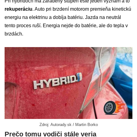
Pri hybridoch má zaradený stupeň ešte jeden význam a to
rekuperáciu
. Auto pri brzdení motorom premieňa kinetickú
energiu na elektrinu a dobíja batériu. Jazda na neutrál
tento proces ruší. Energia nejde do batérie, ale do tepla v
brzdách.
Zdroj: Autorady.sk / Martin Borko
Prečo tomu vodiči stále veria