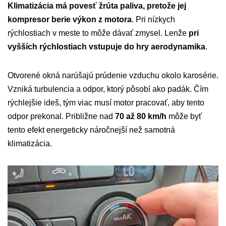
Klimatizácia má povesť žrúta paliva, pretože jej
kompresor berie výkon z motora
. Pri nízkych
rýchlostiach v meste to môže dávať zmysel. Lenže
pri
vyšších rýchlostiach vstupuje do hry aerodynamika
.
Otvorené okná narúšajú prúdenie vzduchu okolo karosérie.
Vzniká turbulencia a odpor, ktorý pôsobí ako padák. Čím
rýchlejšie ideš, tým viac musí motor pracovať, aby tento
odpor prekonal. Približne nad
70 až 80 km/h
môže byť
tento efekt energeticky náročnejší než samotná
klimatizácia.