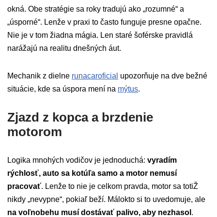
okná. Obe stratégie sa roky tradujú ako „rozumné“ a
„úsporné“. Lenže v praxi to často funguje presne opačne.
Nie je v tom žiadna mágia. Len staré šoférske pravidlá
narážajú na realitu dnešných áut.
Mechanik z dielne
runacaroficial
upozorňuje na dve bežné
situácie, kde sa úspora mení na
mýtus
.
Zjazd z kopca a brzdenie
motorom
Logika mnohých vodičov je jednoduchá:
vyradím
rýchlosť, auto sa kotúľa samo a motor nemusí
pracovať
. Lenže to nie je celkom pravda, motor sa totiŽ
nikdy „nevypne“, pokiaľ beží. Málokto si to uvedomuje, ale
na voľnobehu musí dostávať palivo, aby nezhasol
.