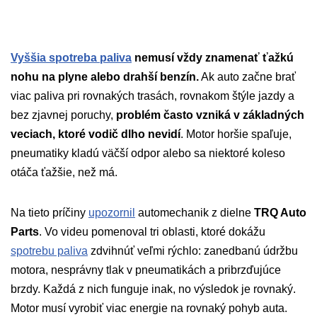
Vyššia spotreba paliva
nemusí vždy znamenať ťažkú
nohu na plyne alebo drahší benzín.
Ak auto začne brať
viac paliva pri rovnakých trasách, rovnakom štýle jazdy a
bez zjavnej poruchy,
problém často vzniká v základných
veciach, ktoré vodič dlho nevidí
. Motor horšie spaľuje,
pneumatiky kladú väčší odpor alebo sa niektoré koleso
otáča ťažšie, než má.
Na tieto príčiny
upozornil
automechanik z dielne
TRQ Auto
Parts
. Vo videu pomenoval tri oblasti, ktoré dokážu
spotrebu paliva
zdvihnúť veľmi rýchlo: zanedbanú údržbu
motora, nesprávny tlak v pneumatikách a pribrzďujúce
brzdy. Každá z nich funguje inak, no výsledok je rovnaký.
Motor musí vyrobiť viac energie na rovnaký pohyb auta.