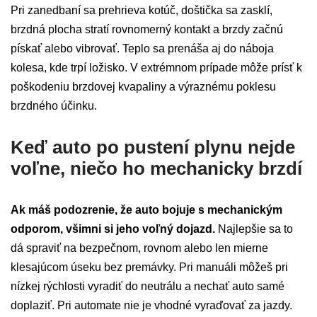
Pri zanedbaní sa prehrieva kotúč, doštička sa zasklí,
brzdná plocha stratí rovnomerný kontakt a brzdy začnú
pískať alebo vibrovať. Teplo sa prenáša aj do náboja
kolesa, kde trpí ložisko. V extrémnom prípade môže prísť k
poškodeniu brzdovej kvapaliny a výraznému poklesu
brzdného účinku.
Keď auto po pustení plynu nejde
voľne, niečo ho mechanicky brzdí
Ak máš podozrenie, že auto bojuje s mechanickým
odporom, všimni si jeho voľný dojazd.
Najlepšie sa to
dá spraviť na bezpečnom, rovnom alebo len mierne
klesajúcom úseku bez premávky. Pri manuáli môžeš pri
nízkej rýchlosti vyradiť do neutrálu a nechať auto samé
doplaziť. Pri automate nie je vhodné vyraďovať za jazdy.