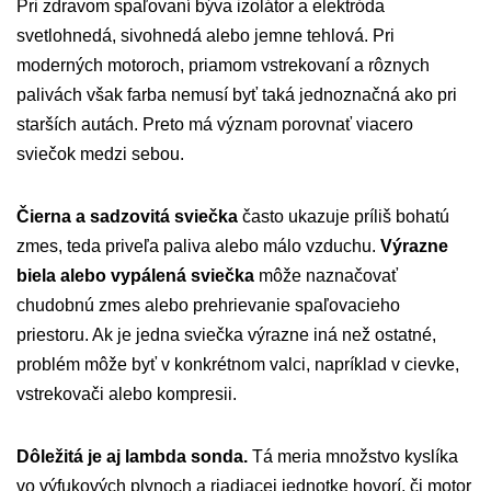
Pri zdravom spaľovaní býva izolátor a elektróda
svetlohnedá, sivohnedá alebo jemne tehlová. Pri
moderných motoroch, priamom vstrekovaní a rôznych
palivách však farba nemusí byť taká jednoznačná ako pri
starších autách. Preto má význam porovnať viacero
sviečok medzi sebou.
Čierna a sadzovitá sviečka
často ukazuje príliš bohatú
zmes, teda priveľa paliva alebo málo vzduchu.
Výrazne
biela alebo vypálená sviečka
môže naznačovať
chudobnú zmes alebo prehrievanie spaľovacieho
priestoru. Ak je jedna sviečka výrazne iná než ostatné,
problém môže byť v konkrétnom valci, napríklad v cievke,
vstrekovači alebo kompresii.
Dôležitá je aj lambda sonda.
Tá meria množstvo kyslíka
vo výfukových plynoch a riadiacej jednotke hovorí, či motor