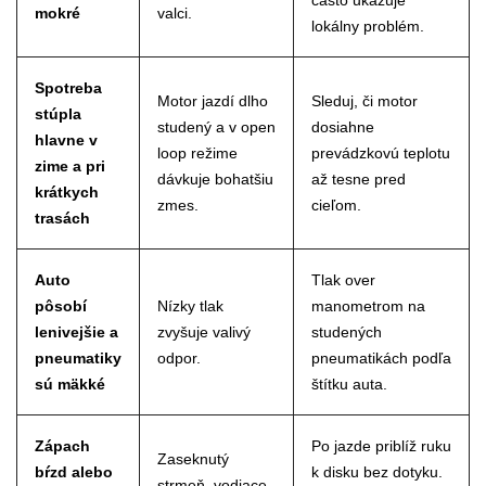
často ukazuje
mokré
valci.
lokálny problém.
Spotreba
Motor jazdí dlho
Sleduj, či motor
stúpla
studený a v open
dosiahne
hlavne v
loop režime
prevádzkovú teplotu
zime a pri
dávkuje bohatšiu
až tesne pred
krátkych
zmes.
cieľom.
trasách
Auto
Tlak over
pôsobí
Nízky tlak
manometrom na
lenivejšie a
zvyšuje valivý
studených
pneumatiky
odpor.
pneumatikách podľa
sú mäkké
štítku auta.
Zápach
Po jazde priblíž ruku
Zaseknutý
bŕzd alebo
k disku bez dotyku.
strmeň, vodiace