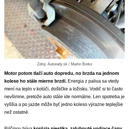
Zdroj: Autorady.sk / Martin Borko
Motor potom tlačí auto dopredu, no brzda na jednom
kolese ho stále mierne brzdí.
Energia z paliva sa vtedy
mení na teplo v kotúči, doštičke a ložisku. Vodič si to často
nevšimne, pretože auto stále ide normálne. Len spotreba je
vyššia a po jazde môže byť jedno koleso výrazne teplejšie
než ostatné.
Príčinou býva
korózia piestika, zatuhnuté vodiace čapy,