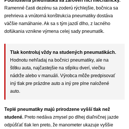
Podhustená pneumatika sa zároveň ničí mechanicky.
Ramenné časti dezénu sa zoderú rýchlejšie, bočnica sa
prehrieva a vnútorná konštrukcia pneumatiky dostáva
väčšie namáhanie. Ak sa s tým jazdí dlho, z lacného
dofúkania vznikne výmena celej sady pneumatík.
Tlak kontroluj vždy na studených pneumatikách.
Hodnotu nehľadaj na bočnici pneumatiky, ale na
štítku auta, najčastejšie na stĺpiku dverí, viečku
nádrže alebo v manuáli. Výrobca môže predpisovať
iný tlak pre prázdne auto a iný pre plne naložené
auto.
Teplé pneumatiky majú prirodzene vyšší tlak než
studené.
Preto nedáva zmysel po dlhej diaľničnej jazde
odpúšťať tlak len preto, že manometer ukazuje vyššie