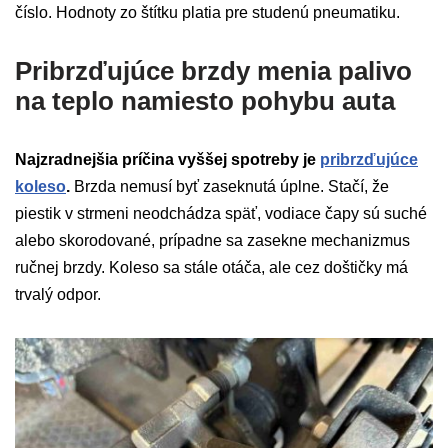
číslo. Hodnoty zo štítku platia pre studenú pneumatiku.
Pribrzďujúce brzdy menia palivo
na teplo namiesto pohybu auta
Najzradnejšia príčina vyššej spotreby je
pribrzďujúce
koleso
.
Brzda nemusí byť zaseknutá úplne. Stačí, že
piestik v strmeni neodchádza späť, vodiace čapy sú suché
alebo skorodované, prípadne sa zasekne mechanizmus
ručnej brzdy. Koleso sa stále otáča, ale cez doštičky má
trvalý odpor.