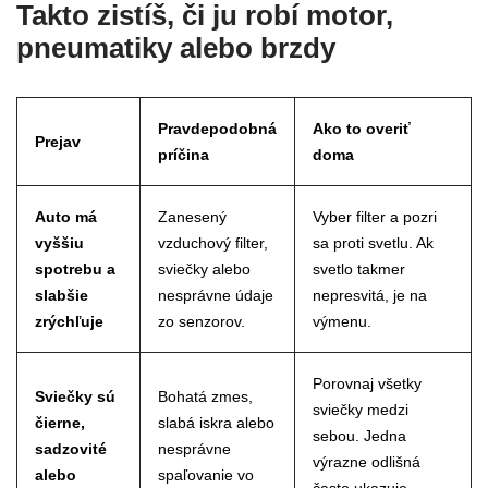
Takto zistíš, či ju robí motor,
pneumatiky alebo brzdy
Pravdepodobná
Ako to overiť
Prejav
príčina
doma
Auto má
Zanesený
Vyber filter a pozri
vyššiu
vzduchový filter,
sa proti svetlu. Ak
spotrebu a
sviečky alebo
svetlo takmer
slabšie
nesprávne údaje
nepresvitá, je na
zrýchľuje
zo senzorov.
výmenu.
Porovnaj všetky
Sviečky sú
Bohatá zmes,
sviečky medzi
čierne,
slabá iskra alebo
sebou. Jedna
sadzovité
nesprávne
výrazne odlišná
alebo
spaľovanie vo