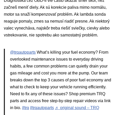
Diagnostika cez OBD-II vie často ukázať smer skôr, než
začneš meniť diely. Ak sú korekcie paliva mimo normálu,
motor sa snaží kompenzovať problém. Ak lambda sonda
reaguje pomaly, zmes sa nemusí riadiť presne. Ak niektorý
valec vynecháva, najskôr treba riešiť sviečky, cievky alebo
vstrekovanie, nie spotrebu ako samostatný problém.
@trqautoparts
What’s killing your fuel economy? From
overlooked maintenance issues to everyday driving
habits, a few common problems can quietly drain your
gas mileage and cost you more at the pump. Our team
breaks down the top 3 causes of poor fuel economy and
what to check to keep your vehicle running efficiently.
Need to fix any of these issues? Shop premium TRQ
parts and access free step-by-step repair videos via link
in bio.
#trq
#trqautoparts
♬ original sound – TRQ