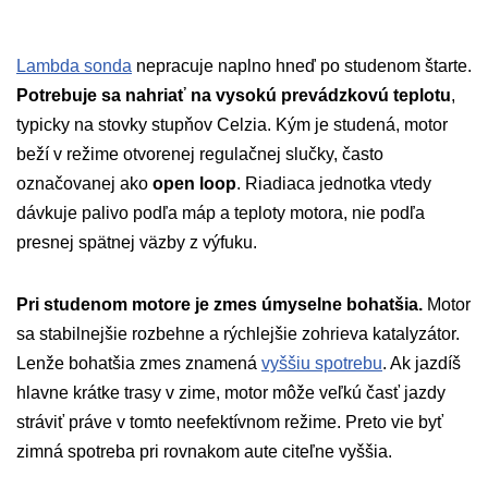
Lambda sonda
nepracuje naplno hneď po studenom štarte.
Potrebuje sa nahriať na vysokú prevádzkovú teplotu
,
typicky na stovky stupňov Celzia. Kým je studená, motor
beží v režime otvorenej regulačnej slučky, často
označovanej ako
open loop
. Riadiaca jednotka vtedy
dávkuje palivo podľa máp a teploty motora, nie podľa
presnej spätnej väzby z výfuku.
Pri studenom motore je zmes úmyselne bohatšia.
Motor
sa stabilnejšie rozbehne a rýchlejšie zohrieva katalyzátor.
Lenže bohatšia zmes znamená
vyššiu spotrebu
. Ak jazdíš
hlavne krátke trasy v zime, motor môže veľkú časť jazdy
stráviť práve v tomto neefektívnom režime. Preto vie byť
zimná spotreba pri rovnakom aute citeľne vyššia.