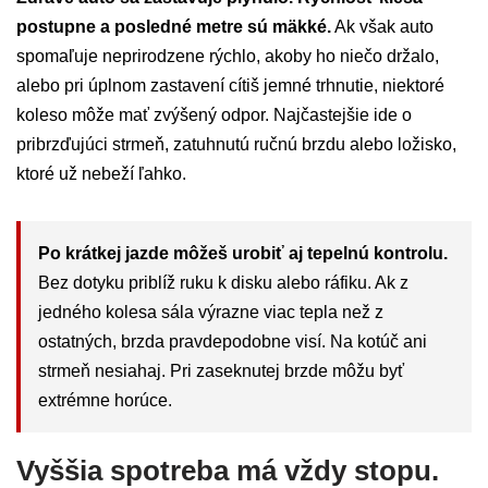
postupne a posledné metre sú mäkké.
Ak však auto
spomaľuje neprirodzene rýchlo, akoby ho niečo držalo,
alebo pri úplnom zastavení cítiš jemné trhnutie, niektoré
koleso môže mať zvýšený odpor. Najčastejšie ide o
pribrzďujúci strmeň, zatuhnutú ručnú brzdu alebo ložisko,
ktoré už nebeží ľahko.
Po krátkej jazde môžeš urobiť aj tepelnú kontrolu.
Bez dotyku priblíž ruku k disku alebo ráfiku. Ak z
jedného kolesa sála výrazne viac tepla než z
ostatných, brzda pravdepodobne visí. Na kotúč ani
strmeň nesiahaj. Pri zaseknutej brzde môžu byť
extrémne horúce.
Vyššia spotreba má vždy stopu.