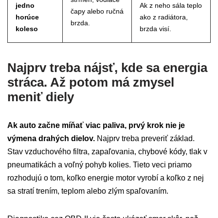
jedno
Ak z neho sála teplo
čapy alebo ručná
horúce
ako z radiátora,
brzda.
koleso
brzda visí.
Najprv treba nájsť, kde sa energia
stráca. Až potom má zmysel
meniť diely
Ak auto začne míňať viac paliva, prvý krok nie je
výmena drahých dielov.
Najprv treba preveriť základ.
Stav vzduchového filtra, zapaľovania, chybové kódy, tlak v
pneumatikách a voľný pohyb kolies. Tieto veci priamo
rozhodujú o tom, koľko energie motor vyrobí a koľko z nej
sa stratí trením, teplom alebo zlým spaľovaním.