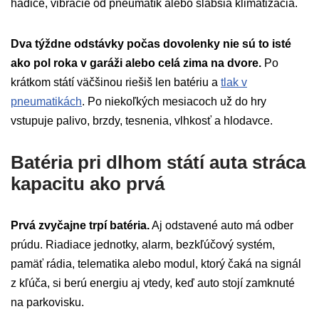
hadice, vibrácie od pneumatík alebo slabšia klimatizácia.
Dva týždne odstávky počas dovolenky nie sú to isté
ako pol roka v garáži alebo celá zima na dvore.
Po
krátkom státí väčšinou riešiš len batériu a
tlak v
pneumatikách
. Po niekoľkých mesiacoch už do hry
vstupuje palivo, brzdy, tesnenia, vlhkosť a hlodavce.
Batéria pri dlhom státí auta stráca
kapacitu ako prvá
Prvá zvyčajne trpí batéria.
Aj odstavené auto má odber
prúdu. Riadiace jednotky, alarm, bezkľúčový systém,
pamäť rádia, telematika alebo modul, ktorý čaká na signál
z kľúča, si berú energiu aj vtedy, keď auto stojí zamknuté
na parkovisku.