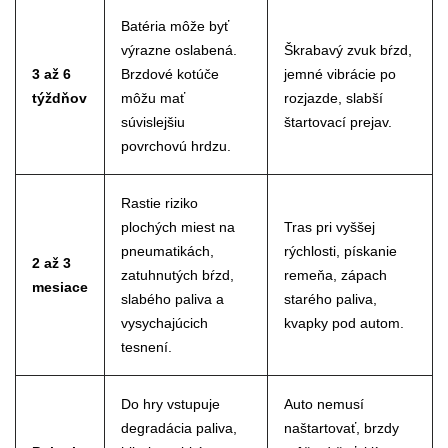
Batéria môže byť
výrazne oslabená.
Škrabavý zvuk bŕzd,
3 až 6
Brzdové kotúče
jemné vibrácie po
týždňov
môžu mať
rozjazde, slabší
súvislejšiu
štartovací prejav.
povrchovú hrdzu.
Rastie riziko
plochých miest na
Tras pri vyššej
pneumatikách,
rýchlosti, pískanie
2 až 3
zatuhnutých bŕzd,
remeňa, zápach
mesiace
slabého paliva a
starého paliva,
vysychajúcich
kvapky pod autom.
tesnení.
Do hry vstupuje
Auto nemusí
degradácia paliva,
naštartovať, brzdy