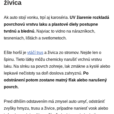
živica
Ak auto stojí vonku, trpí aj karoséria.
UV žiarenie rozkladá
povrchovú vrstvu laku a plastové diely postupne
tvrdnú a blednú.
Najviac to vidno na nárazníkoch,
tesneniach, lištách a svetlometoch.
Ešte horší je
vtáčí trus
a živica zo stromov. Nejde len o
špinu. Tieto látky môžu chemicky narušiť vrchnú vrstvu
laku. Na slnku sa povrch zohreje, lak zmäkne a kyslé alebo
lepkavé nečistoty sa doň doslova zahryznú.
Po
odstránení potom zostane matný fľak alebo narušený
povrch.
Pred dlhším odstavením má zmysel auto umyť, odstrániť
zvyšky hmyzu, trusu a živice, prípadne naniesť vosk alebo