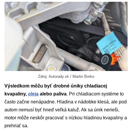
Zdroj: Autorady.sk / Martin Borko
Výsledkom môžu byť drobné úniky chladiacej
kvapaliny,
oleja
alebo paliva
. Pri chladiacom systéme to
často začne nenápadne. Hladina v nádobke klesá, ale pod
autom nemusí byť hneď veľká kaluž. Ak sa únik nerieši,
motor môže neskôr pracovať s nízkou hladinou kvapaliny a
prehriať sa.