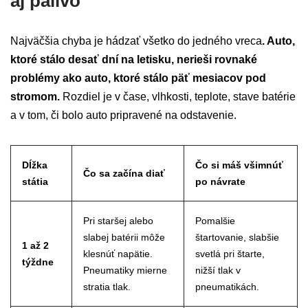
aj palivo
Najväčšia chyba je hádzať všetko do jedného vreca
. Auto,
ktoré stálo desať dní na letisku, nerieši rovnaké
problémy ako auto, ktoré stálo päť mesiacov pod
stromom.
Rozdiel je v čase, vlhkosti, teplote, stave batérie
a v tom, či bolo auto pripravené na odstavenie.
Dĺžka
Čo si máš všimnúť
Čo sa začína diať
státia
po návrate
Pri staršej alebo
Pomalšie
slabej batérii môže
štartovanie, slabšie
1 až 2
klesnúť napätie.
svetlá pri štarte,
týždne
Pneumatiky mierne
nižší tlak v
stratia tlak.
pneumatikách.