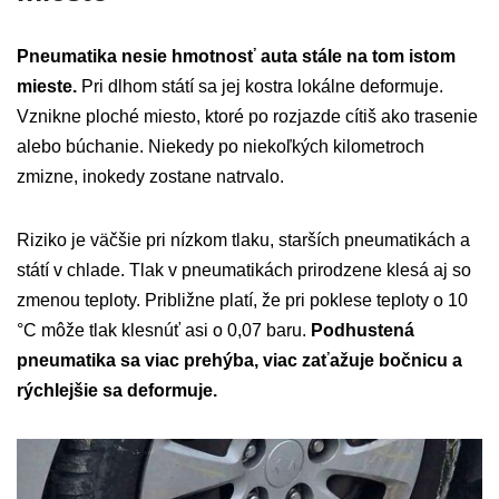
Pneumatika nesie hmotnosť auta stále na tom istom
mieste.
Pri dlhom státí sa jej kostra lokálne deformuje.
Vznikne ploché miesto, ktoré po rozjazde cítiš ako trasenie
alebo búchanie. Niekedy po niekoľkých kilometroch
zmizne, inokedy zostane natrvalo.
Riziko je väčšie pri nízkom tlaku, starších pneumatikách a
státí v chlade. Tlak v pneumatikách prirodzene klesá aj so
zmenou teploty. Približne platí, že pri poklese teploty o 10
°C môže tlak klesnúť asi o 0,07 baru.
Podhustená
pneumatika sa viac prehýba, viac zaťažuje bočnicu a
rýchlejšie sa deformuje.