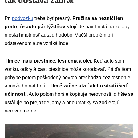
tak dostáva zabrať
Pri
podvozku
treba byť presný.
Pružina sa nezničí len
preto, že auto pár týždňov stojí.
Je navrhnutá na to, aby
niesla hmotnosť auta dlhodobo. Väčší problém pri
odstavenom aute vzniká inde.
Tlmiče majú piestnice, tesnenia a olej.
Keď auto stojí
vonku, odkrytá časť piestnice môže korodovať. Pri ďalšom
pohybe potom poškodený povrch prechádza cez tesnenie
a môže ho natrhnúť.
Tlmič začne slziť alebo stratí časť
účinnosti.
Auto potom horšie kopíruje nerovnosti, dlhšie sa
ustáľuje po prejazde jamy a pneumatiky sa zodierajú
nerovnomerne.