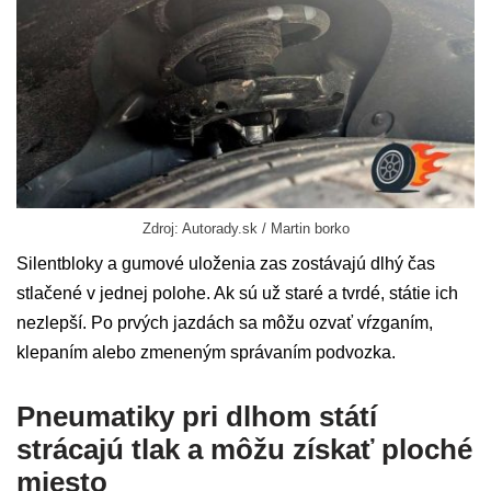
Zdroj: Autorady.sk / Martin borko
Silentbloky a gumové uloženia zas zostávajú dlhý čas
stlačené v jednej polohe. Ak sú už staré a tvrdé, státie ich
nezlepší. Po prvých jazdách sa môžu ozvať vŕzganím,
klepaním alebo zmeneným správaním podvozka.
Pneumatiky pri dlhom státí
strácajú tlak a môžu získať ploché
miesto