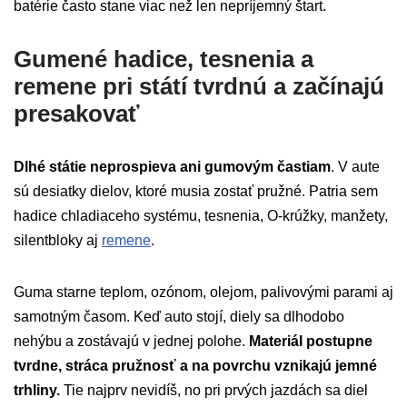
batérie často stane viac než len nepríjemný štart.
Gumené hadice, tesnenia a
remene pri státí tvrdnú a začínajú
presakovať
Dlhé státie neprospieva ani gumovým častiam
. V aute
sú desiatky dielov, ktoré musia zostať pružné. Patria sem
hadice chladiaceho systému, tesnenia, O-krúžky, manžety,
silentbloky aj
remene
.
Guma starne teplom, ozónom, olejom, palivovými parami aj
samotným časom. Keď auto stojí, diely sa dlhodobo
nehýbu a zostávajú v jednej polohe.
Materiál postupne
tvrdne, stráca pružnosť a na povrchu vznikajú jemné
trhliny.
Tie najprv nevidíš, no pri prvých jazdách sa diel