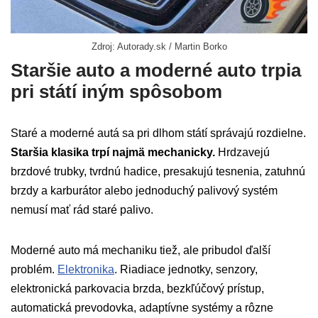
Zdroj: Autorady.sk / Martin Borko
Staršie auto a moderné auto trpia
pri státí iným spôsobom
Staré a moderné autá sa pri dlhom státí správajú rozdielne.
Staršia klasika trpí najmä mechanicky.
Hrdzavejú
brzdové trubky, tvrdnú hadice, presakujú tesnenia, zatuhnú
brzdy a karburátor alebo jednoduchý palivový systém
nemusí mať rád staré palivo.
Moderné auto má mechaniku tiež, ale pribudol ďalší
problém.
Elektronika
. Riadiace jednotky, senzory,
elektronická parkovacia brzda, bezkľúčový prístup,
automatická prevodovka, adaptívne systémy a rôzne