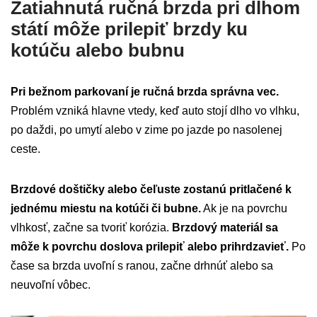
Zatiahnutá ručná brzda pri dlhom
státí môže prilepiť brzdy ku
kotúču alebo bubnu
Pri bežnom parkovaní je ručná brzda správna vec.
Problém vzniká hlavne vtedy, keď auto stojí dlho vo vlhku,
po daždi, po umytí alebo v zime po jazde po nasolenej
ceste.
Brzdové doštičky alebo čeľuste zostanú pritlačené k
jednému miestu na kotúči či bubne.
Ak je na povrchu
vlhkosť, začne sa tvoriť korózia.
Brzdový materiál sa
môže k povrchu doslova prilepiť alebo prihrdzavieť.
Po
čase sa brzda uvoľní s ranou, začne drhnúť alebo sa
neuvoľní vôbec.