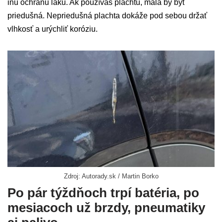
inú ochranu laku. Ak používaš plachtu, mala by byť
priedušná. Nepriedušná plachta dokáže pod sebou držať
vlhkosť a urýchliť koróziu.
Zdroj: Autorady.sk / Martin Borko
Po pár týždňoch trpí batéria, po
mesiacoch už brzdy, pneumatiky