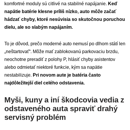
komfortné moduly sú citlivé na stabilné napájanie.
Keď
napätie batérie klesne príliš nízko, auto môže začať
hádzať chyby, ktoré nesúvisia so skutočnou poruchou
dielu, ale so slabým napájaním.
To je dôvod, prečo moderné auto nemusí po dlhom státí len
„neštartovať“. Môže mať zablokovanú parkovaciu brzdu,
neochotne preradiť z polohy P, hlásiť chyby asistentov
alebo odmietať niektoré funkcie, kým sa napätie
nestabilizuje.
Pri novom aute je batéria často
najdôležitejší diel celého odstavenia.
Myši, kuny a iní škodcovia vedia z
odstaveného auta spraviť drahý
servisný problém