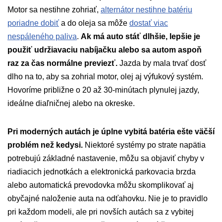
Motor sa nestihne zohriať,
alternátor nestihne batériu
poriadne dobiť
a do oleja sa môže
dostať viac
nespáleného paliva
.
Ak má auto stáť dlhšie, lepšie je
použiť udržiavaciu nabíjačku alebo sa autom aspoň
raz za čas normálne previezť.
Jazda by mala trvať dosť
dlho na to, aby sa zohrial motor, olej aj výfukový systém.
Hovoríme približne o 20 až 30-minútach plynulej jazdy,
ideálne diaľničnej alebo na okreske.
Pri moderných autách je úplne vybitá batéria ešte väčší
problém než kedysi.
Niektoré systémy po strate napätia
potrebujú základné nastavenie, môžu sa objaviť chyby v
riadiacich jednotkách a elektronická parkovacia brzda
alebo automatická prevodovka môžu skomplikovať aj
obyčajné naloženie auta na odťahovku. Nie je to pravidlo
pri každom modeli, ale pri novších autách sa z vybitej