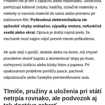
Problém nie je len v zápachu alebo neporiadku. Škodcovia
prehrýzajú káblové zväzky, hadičky, izolačné materiály a
niekedy si nanosía materiál do sania alebo priestoru pri
kabínovom filtri.
Poškodená elektroinštalácia vie
spôsobiť chyby snímačov, výpadky motora, nefunkčné
svetlá alebo skrat.
Oprava je drahá najmä preto, že
mechanik musí najprv nájsť presné miesto poškodenia.
Ak auto stojí v garáži, stodole alebo na dvore, má zmysel
pravidelne otvoriť kapotu a skontrolovať stopy po truse,
rozhryzenú izoláciu alebo kúsky listov a papiera. Pri
opakovanom probléme pomôžu pasce, pachové
odpudzovače alebo častejšie premiestňovanie auta.
Tlmiče, pružiny a uloženia pri státí
netrpia rovnako, ale podvozok aj