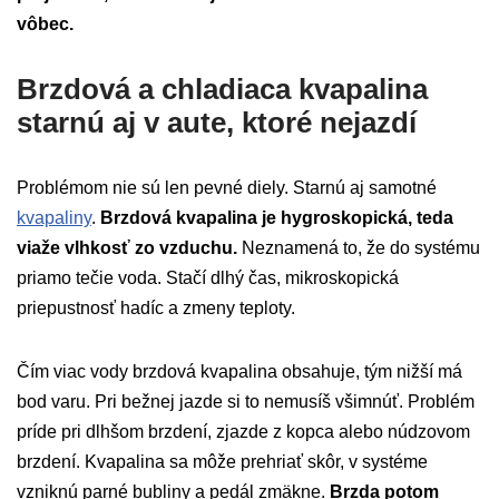
vôbec.
Brzdová a chladiaca kvapalina
starnú aj v aute, ktoré nejazdí
Problémom nie sú len pevné diely. Starnú aj samotné
kvapaliny
.
Brzdová kvapalina je hygroskopická, teda
viaže vlhkosť zo vzduchu.
Neznamená to, že do systému
priamo tečie voda. Stačí dlhý čas, mikroskopická
priepustnosť hadíc a zmeny teploty.
Čím viac vody brzdová kvapalina obsahuje, tým nižší má
bod varu. Pri bežnej jazde si to nemusíš všimnúť. Problém
príde pri dlhšom brzdení, zjazde z kopca alebo núdzovom
brzdení. Kvapalina sa môže prehriať skôr, v systéme
vzniknú parné bubliny a pedál zmäkne.
Brzda potom