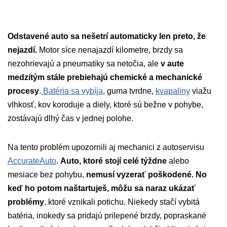
Odstavené auto sa nešetrí automaticky len preto, že
nejazdí.
Motor síce nenajazdí kilometre, brzdy sa
nezohrievajú a pneumatiky sa netočia, ale
v aute
medzitým stále prebiehajú chemické a mechanické
procesy
.
Batéria sa vybíja
, guma tvrdne,
kvapaliny
viažu
vlhkosť, kov koroduje a diely, ktoré sú bežne v pohybe,
zostávajú dlhý čas v jednej polohe.
Na tento problém upozornili aj mechanici z autoservisu
AccurateAuto
.
Auto, ktoré stojí celé týždne
alebo
mesiace bez pohybu,
nemusí vyzerať poškodené. No
keď ho potom naštartuješ, môžu sa naraz ukázať
problémy
, ktoré vznikali potichu. Niekedy stačí vybitá
batéria, inokedy sa pridajú prilepené brzdy, popraskané