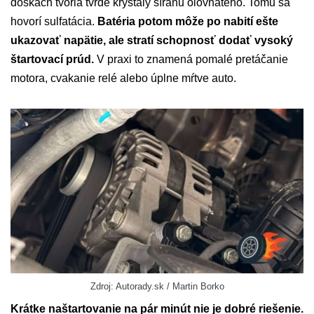
doskách tvoria tvrdé kryštály síranu olovnatého. Tomu sa
hovorí sulfatácia.
Batéria potom môže po nabití ešte
ukazovať napätie, ale stratí schopnosť dodať vysoký
štartovací prúd.
V praxi to znamená pomalé pretáčanie
motora, cvakanie relé alebo úplne mŕtve auto.
Zdroj: Autorady.sk / Martin Borko
Krátke naštartovanie na pár minút nie je dobré riešenie.