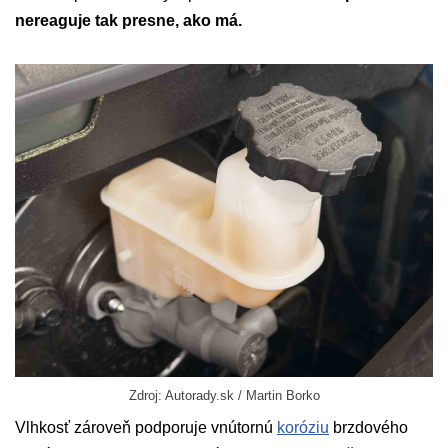
nereaguje tak presne, ako má.
Zdroj: Autorady.sk / Martin Borko
Vlhkosť zároveň podporuje vnútornú
koróziu
brzdového