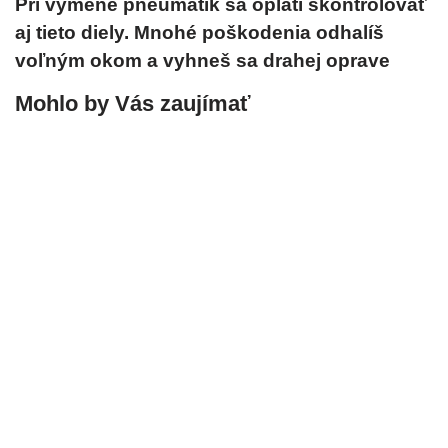
Pri výmene pneumatík sa oplatí skontrolovať
aj tieto diely. Mnohé poškodenia odhalíš
voľným okom a vyhneš sa drahej oprave
Mohlo by Vás zaujímať