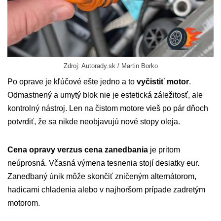
Zdroj: Autorady.sk / Martin Borko
Po oprave je kľúčové ešte jedno a to
vyčistiť motor
.
Odmastnený a umytý blok nie je estetická záležitosť, ale
kontrolný nástroj. Len na čistom motore vieš po pár dňoch
potvrdiť, že sa nikde neobjavujú nové stopy oleja.
Cena opravy verzus cena zanedbania
je pritom
neúprosná. Včasná výmena tesnenia stojí desiatky eur.
Zanedbaný únik môže skončiť zničeným alternátorom,
hadicami chladenia alebo v najhoršom prípade zadretým
motorom.