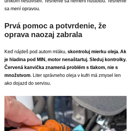
únikom nesúviseli. Tesnenie sa nemení hustotou. Tesnenie
sa mení opravou.
Prvá pomoc a potvrdenie, že
oprava naozaj zabrala
Keď nájdeš pod autom mláku,
skontroluj mierku oleja. Ak
je hladina pod MIN, motor nenaštartuj. Sleduj kontrolky.
Červená kanvička znamená problém s tlakom, nie s
množstvom
. Liter správneho oleja v kufri má zmysel len
ako dojazd do servisu.