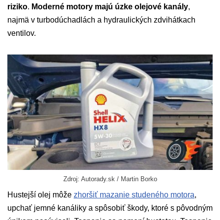
riziko
.
Moderné motory majú úzke olejové kanály
,
najmä v turbodúchadlách a hydraulických zdvihátkach
ventilov.
Zdroj: Autorady.sk / Martin Borko
Hustejší olej môže
zhoršiť mazanie studeného motora
,
upchať jemné kanáliky a spôsobiť škody, ktoré s pôvodným