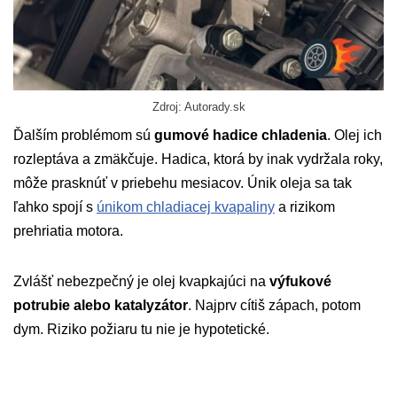
Zdroj: Autorady.sk
Ďalším problémom sú
gumové hadice chladenia
. Olej ich
rozleptáva a zmäkčuje. Hadica, ktorá by inak vydržala roky,
môže prasknúť v priebehu mesiacov. Únik oleja sa tak
ľahko spojí s
únikom chladiacej kvapaliny
a rizikom
prehriatia motora.
Zvlášť nebezpečný je olej kvapkajúci na
výfukové
potrubie alebo katalyzátor
. Najprv cítiš zápach, potom
dym. Riziko požiaru tu nie je hypotetické.