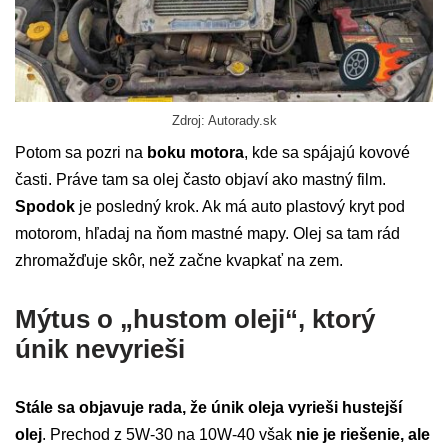
Zdroj: Autorady.sk
Potom sa pozri na
boku motora
, kde sa spájajú kovové
časti. Práve tam sa olej často objaví ako mastný film.
Spodok
je posledný krok. Ak má auto plastový kryt pod
motorom, hľadaj na ňom mastné mapy. Olej sa tam rád
zhromažďuje skôr, než začne kvapkať na zem.
Mýtus o „hustom oleji“, ktorý
únik nevyrieši
Stále sa objavuje rada, že únik oleja vyrieši hustejší
olej
. Prechod z 5W-30 na 10W-40 však
nie je riešenie, ale