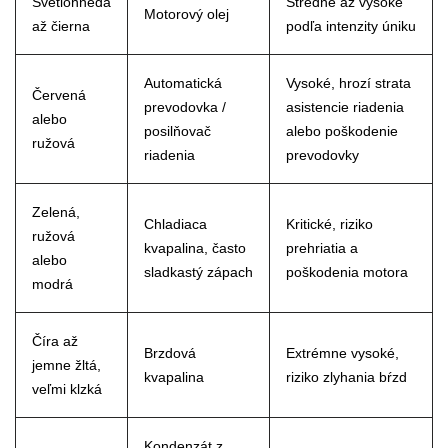
Svetlohnedá
Stredné až vysoké
Motorový olej
až čierna
podľa intenzity úniku
Automatická
Vysoké, hrozí strata
Červená
prevodovka /
asistencie riadenia
alebo
posilňovač
alebo poškodenie
ružová
riadenia
prevodovky
Zelená,
Chladiaca
Kritické, riziko
ružová
kvapalina, často
prehriatia a
alebo
sladkastý zápach
poškodenia motora
modrá
Číra až
Brzdová
Extrémne vysoké,
jemne žltá,
kvapalina
riziko zlyhania bŕzd
veľmi klzká
Kondenzát z