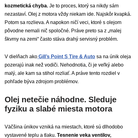
kozmetická chyba.
Je to proces, ktorý sa nikdy sám
nezastaví. Olej z motora vždy niekam ide. Najskôr kvapká.
Potom sa rozlieva. A napokon ničí veci, ktoré s olejom
pôvodne nemali nič spoločné. Práve preto sa z „malej
škvrny na zemi“ často stáva drahý servisný problém.
V dielňach ako
Gill’s Point S Tire & Auto
sa na únik oleja
pozerajú inak než vodiči. Nehodnotia, či je veľký alebo
malý, ale kam sa stihol rozliať. A práve tento rozdiel v
pohľade býva zdrojom problémov.
Olej netečie náhodne. Sleduje
fyziku a slabé miesta motora
Väčšina únikov vzniká na miestach, ktoré sú dlhodobo
vystavené teplu a tlaku.
Tesnenie veka ventilov,