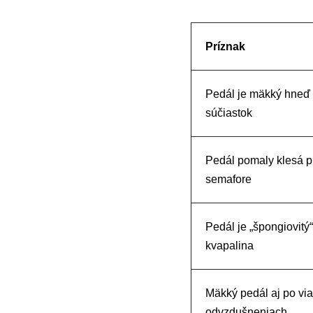
Príznak
Pedál je mäkký hneď
súčiastok
Pedál pomaly klesá pri
semafore
Pedál je „špongiovitý
kvapalina
Mäkký pedál aj po vi
odvzdušneniach