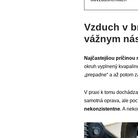
Vzduch v b
vážnym ná
Najčastejšou príčinou
okruh vyplnený kvapali
„prepadne“ a až potom z
V praxi k tomu dochádz
samotná oprava, ale pocit,
nekonzistentne
. A neko