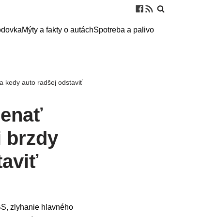
odovka
Mýty a fakty o autách
Spotreba a palivo
 kedy auto radšej odstaviť
menať
i brzdy
taviť
BS, zlyhanie hlavného