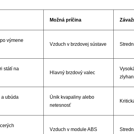
Možná príčina
Závaž
 po výmene
Vzduch v brzdovej sústave
Stredn
 státí na
Vysoká
Hlavný brzdový valec
zlyhan
“ a ubúda
Únik kvapaliny alebo
Kritick
netesnosť
acerých
Vzduch v module ABS
Stredn