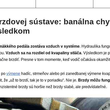
rzdovej sústave: banálna chy
sledkom
 mäkkého pedála zostáva vzduch v systéme
. Hydraulika fung
nou.
Vzduch sa na rozdiel od kvapaliny stláča
. Výsledkom je p
ačne brzdiť. Presne v tom momente, keď vodič očakáva okamžit
a po
výmene
hadíc, strmeňov alebo pri zanedbanej výmene kvap
 že „už to brzdí, tak je to v poriadku“. Nie je.
Brzdy môžu fung
nzistentné brzdy sú horšie než brzdy slabé, ale predvídateľné.