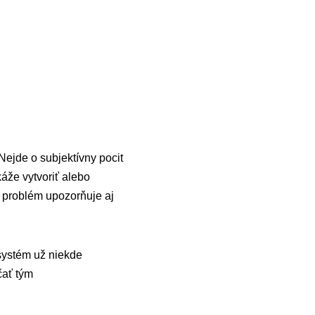
Nejde o subjektívny pocit
áže vytvoriť alebo
to problém upozorňuje aj
 systém už niekde
čať tým