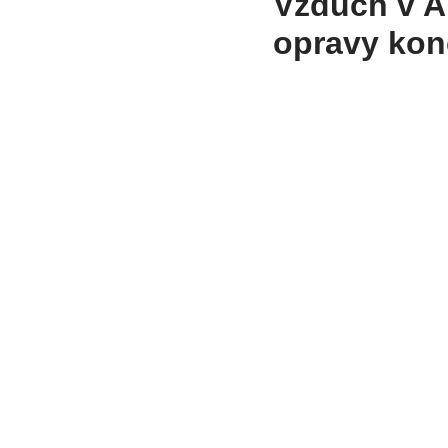
Vzduch v A
opravy kon