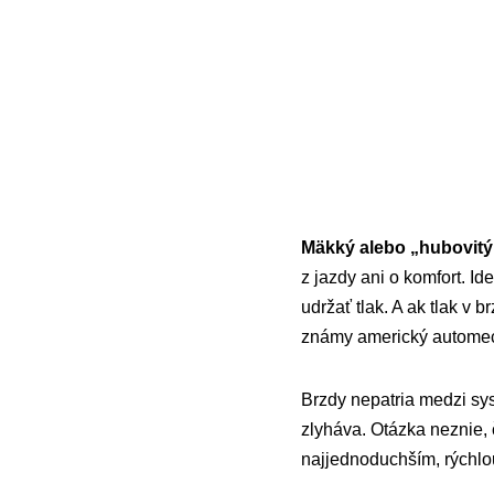
Mäkký alebo „hubovitý“ 
z jazdy ani o komfort. I
udržať tlak. A ak tlak v 
známy americký autome
Brzdy nepatria medzi sys
zlyháva. Otázka neznie, 
najjednoduchším, rýchlou