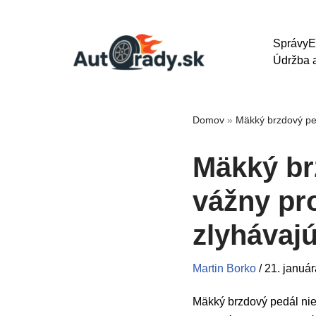
Správy
E
Údržba a
Domov
»
Mäkký brzdový ped
Mäkký br
vážny pr
zlyhávajú
Martin Borko
/
21. januá
Mäkký brzdový pedál nie