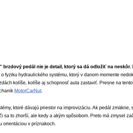
brzdový pedál nie je detail, ktorý sa dá odložiť na neskôr.
de o fyziku hydraulického systému, ktorý v danom momente nedok
brzdách kolíše, kolíše aj schopnosť auta zastaviť. Presne na ten
chanik
MotorCarNut
.
témy, ktoré dávajú priestor na improvizáciu. Ak pedál zmäkne,
či sa to zhorší, ale kedy a akým spôsobom. Preto má zmysel za
 orientáciou v príznakoch.