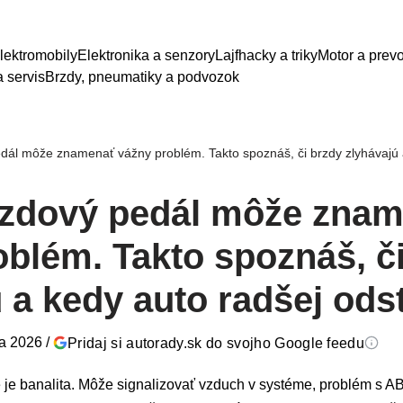
lektromobily
Elektronika a senzory
Lajfhacky a triky
Motor a prev
 servis
Brzdy, pneumatiky a podvozok
ál môže znamenať vážny problém. Takto spoznáš, či brzdy zlyhávajú a
zdový pedál môže zna
oblém. Takto spoznáš, č
 a kedy auto radšej ods
ra 2026
/
Pridaj si autorady.sk do svojho Google feedu
 je banalita. Môže signalizovať vzduch v systéme, problém s A