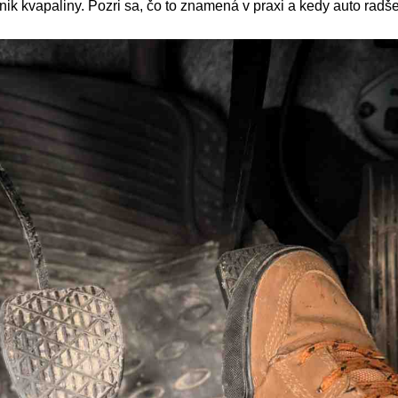
ik kvapaliny. Pozri sa, čo to znamená v praxi a kedy auto radše