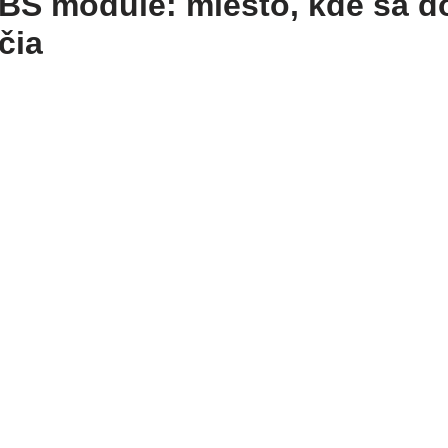
BS module: miesto, kde sa 
čia