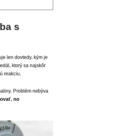
ba s
uje len dovtedy, kým je
edál, ktorý sa najskôr
ú reakciu.
aliny. Problém nebýva
ovať, no