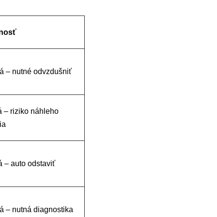
nosť
á – nutné odvzdušniť
 – riziko náhleho
ia
á – auto odstaviť
á – nutná diagnostika