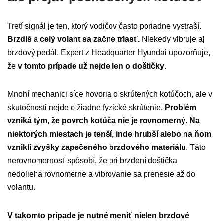
Tretí signál je ten, ktorý vodičov často poriadne vystraší.
Brzdíš a celý volant sa začne triasť.
Niekedy vibruje aj
brzdový pedál. Expert z Headquarter Hyundai upozorňuje,
že
v tomto prípade už nejde len o doštičky
.
Mnohí mechanici síce hovoria o skrútených kotúčoch, ale v
skutočnosti nejde o žiadne fyzické skrútenie.
Problém
vzniká tým, že povrch kotúča nie je rovnomerný. Na
niektorých miestach je tenší, inde hrubší alebo na ňom
vznikli zvyšky zapečeného brzdového materiálu
. Táto
nerovnomernosť spôsobí, že pri brzdení doštička
nedolieha rovnomerne a vibrovanie sa prenesie až do
volantu.
V takomto prípade je nutné meniť nielen brzdové