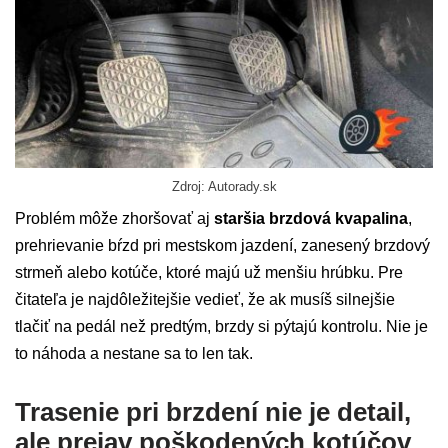
Zdroj: Autorady.sk
Problém môže zhoršovať aj
staršia brzdová kvapalina
,
prehrievanie bŕzd pri mestskom jazdení, zanesený brzdový
strmeň alebo kotúče, ktoré majú už menšiu hrúbku. Pre
čitateľa je najdôležitejšie vedieť, že ak musíš silnejšie
tlačiť na pedál než predtým, brzdy si pýtajú kontrolu. Nie je
to náhoda a nestane sa to len tak.
Trasenie pri brzdení nie je detail,
ale prejav poškodených kotúčov