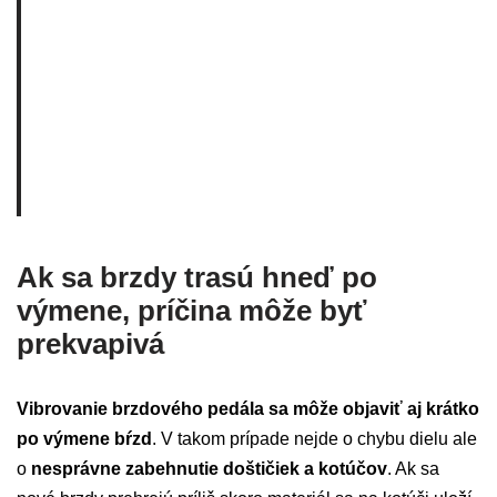
Ak sa brzdy trasú hneď po
výmene, príčina môže byť
prekvapivá
Vibrovanie brzdového pedála sa môže objaviť aj krátko
po výmene bŕzd
. V takom prípade nejde o chybu dielu ale
o
nesprávne zabehnutie doštičiek a kotúčov
. Ak sa