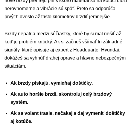
nové brzdy prehrejú príliš skoro materiál sa na kotúči uloží
nerovnomerne a vibrácie sú späť. Preto sa odporúča
prvých dvesto až tristo kilometrov brzdiť jemnejšie.
Brzdy nepatria medzi súčiastky, ktoré by si mal riešiť až
keď je problém kritický. Ak si začneš všímať tri základné
signály, ktoré opisuje aj expert z Headquarter Hyundai,
dokážeš sa vyhnúť drahej oprave a hlavne nebezpečným
situáciám.
Ak brzdy pískajú, vymieňaj doštičky.
Ak auto horšie brzdí, skontroluj celý brzdový
systém.
Ak sa volant trasie, nečakaj a daj vymeniť doštičky
aj kotúče.