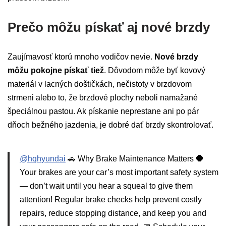
Prečo môžu pískať aj nové brzdy
Zaujímavosť ktorú mnoho vodičov nevie.
Nové brzdy
môžu pokojne pískať tiež
. Dôvodom môže byť kovový
materiál v lacných doštičkách, nečistoty v brzdovom
strmeni alebo to, že brzdové plochy neboli namažané
špeciálnou pastou. Ak pískanie neprestane ani po pár
dňoch bežného jazdenia, je dobré dať brzdy skontrolovať.
@hqhyundai
🚗 Why Brake Maintenance Matters 🛑
Your brakes are your car’s most important safety system
— don’t wait until you hear a squeal to give them
attention! Regular brake checks help prevent costly
repairs, reduce stopping distance, and keep you and