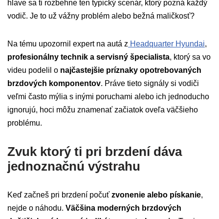
hlave sa ti rozbehne ten typický scenár, ktorý pozná každý
vodič. Je to už vážny problém alebo bežná maličkosť?
Na tému upozornil expert na autá z
Headquarter Hyundai
,
profesionálny technik a servisný špecialista
, ktorý sa vo
videu podelil o
najčastejšie príznaky opotrebovaných
brzdových komponentov
. Práve tieto signály si vodiči
veľmi často mýlia s inými poruchami alebo ich jednoducho
ignorujú, hoci môžu znamenať začiatok oveľa väčšieho
problému.
Zvuk ktorý ti pri brzdení dáva
jednoznačnú výstrahu
Keď začneš pri brzdení počuť
zvonenie alebo pískanie
,
nejde o náhodu.
Väčšina moderných brzdových