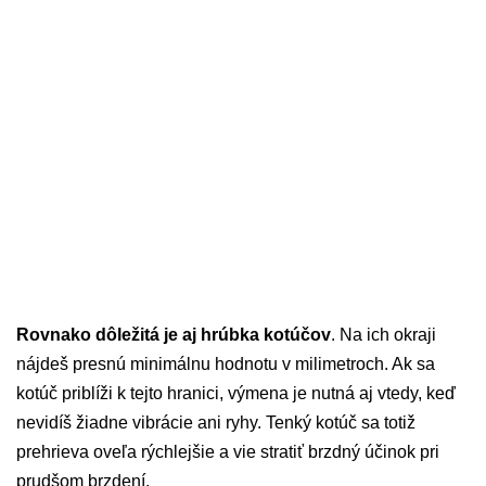
Rovnako dôležitá je aj hrúbka kotúčov
. Na ich okraji
nájdeš presnú minimálnu hodnotu v milimetroch. Ak sa
kotúč priblíži k tejto hranici, výmena je nutná aj vtedy, keď
nevidíš žiadne vibrácie ani ryhy. Tenký kotúč sa totiž
prehrieva oveľa rýchlejšie a vie stratiť brzdný účinok pri
prudšom brzdení.