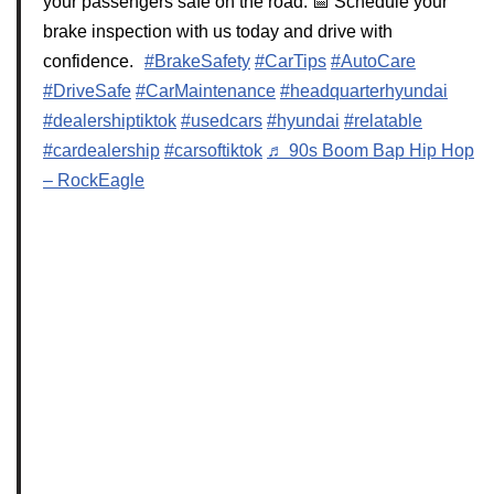
your passengers safe on the road. 📅 Schedule your
brake inspection with us today and drive with
confidence.
#BrakeSafety
#CarTips
#AutoCare
#DriveSafe
#CarMaintenance
#headquarterhyundai
#dealershiptiktok
#usedcars
#hyundai
#relatable
#cardealership
#carsoftiktok
♬ 90s Boom Bap Hip Hop
– RockEagle