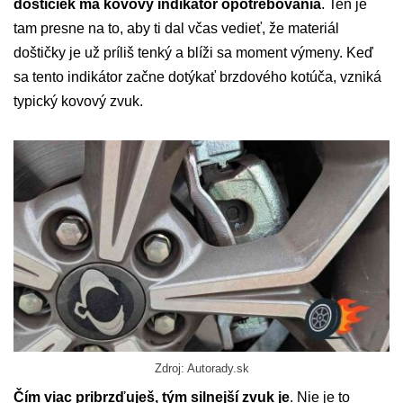
doštičiek má kovový indikátor opotrebovania
. Ten je
tam presne na to, aby ti dal včas vedieť, že materiál
doštičky je už príliš tenký a blíži sa moment výmeny. Keď
sa tento indikátor začne dotýkať brzdového kotúča, vzniká
typický kovový zvuk.
Zdroj: Autorady.sk
Čím viac pribrzďuješ, tým silnejší zvuk je
. Nie je to