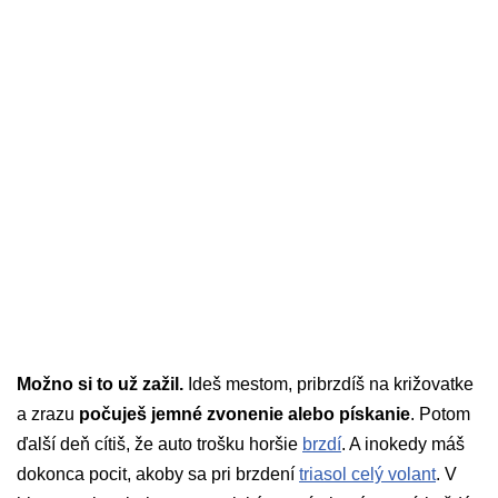
Možno si to už zažil.
Ideš mestom, pribrzdíš na križovatke
a zrazu
počuješ jemné zvonenie alebo pískanie
. Potom
ďalší deň cítiš, že auto trošku horšie
brzdí
. A inokedy máš
dokonca pocit, akoby sa pri brzdení
triasol celý volant
. V