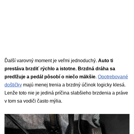
Ďalší varovný moment je veľmi jednoduchý.
Auto ti
prestáva brzdiť rýchlo a istotne.
Brzdná dráha sa
predlžuje a pedál pôsobí o niečo mäkšie
.
Opotrebované
doštičky
majú menej trenia a brzdný účinok logicky klesá.
Lenže toto nie je jediná príčina slabšieho brzdenia a práve
v tom sa vodiči často mýlia.