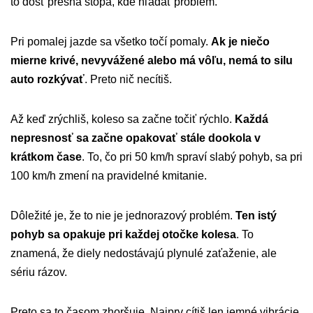
to dosť presná stopa, kde hľadať problém.
Pri pomalej jazde sa všetko točí pomaly.
Ak je niečo
mierne krivé, nevyvážené alebo má vôľu, nemá to silu
auto rozkývať
. Preto nič necítiš.
Až keď zrýchliš, koleso sa začne točiť rýchlo.
Každá
nepresnosť sa začne opakovať stále dookola v
krátkom čase
. To, čo pri 50 km/h spraví slabý pohyb, sa pri
100 km/h zmení na pravidelné kmitanie.
Dôležité je, že to nie je jednorazový problém.
Ten istý
pohyb sa opakuje pri každej otočke kolesa
. To
znamená, že diely nedostávajú plynulé zaťaženie, ale
sériu rázov.
Preto sa to časom zhoršuje. Najprv cítiš len jemné vibrácie.