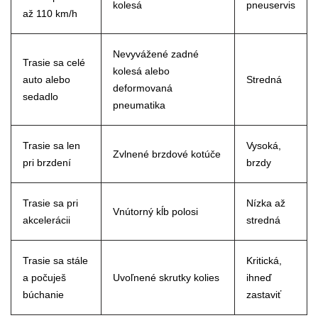
kolesá
pneuservis
až 110 km/h
Nevyvážené zadné
Trasie sa celé
kolesá alebo
auto alebo
Stredná
deformovaná
sedadlo
pneumatika
Trasie sa len
Vysoká,
Zvlnené brzdové kotúče
pri brzdení
brzdy
Trasie sa pri
Nízka až
Vnútorný kĺb polosi
akcelerácii
stredná
Trasie sa stále
Kritická,
a počuješ
Uvoľnené skrutky kolies
ihneď
búchanie
zastaviť