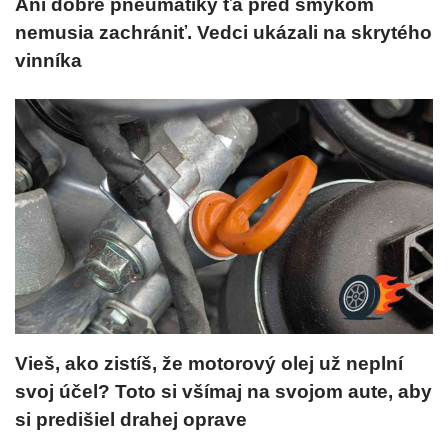
Ani dobré pneumatiky ťa pred šmykom
nemusia zachrániť. Vedci ukázali na skrytého
vinníka
Vieš, ako zistíš, že motorový olej už neplní
svoj účel? Toto si všímaj na svojom aute, aby
si predišiel drahej oprave