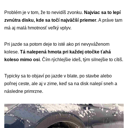
Problém je v tom, že to nevidíš zvonku.
Najviac sa to lepí
zvnútra disku, kde sa točí najväčší priemer
. A práve tam
má aj malá hmotnosť veľký vplyv.
Pri jazde sa potom deje to isté ako pri nevyváženom
kolese.
Tá nalepená hmota pri každej otočke ťahá
koleso mimo osi
. Čím rýchlejšie ideš, tým silnejšie to cítiš.
Typicky sa to objaví po jazde v blate, po stavbe alebo
poľnej ceste, ale aj v zime, keď sa na disk nalepí sneh a
následne primrzne.