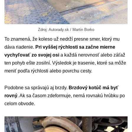
Zdroj: Autorady.sk / Martin Borko
To znamená, že koleso už nedrží presne smer, ktorý mu
dáva riadenie.
Pri vyššej rýchlosti sa začne mierne
vychyľovať zo svojej osi
a každá nerovnosť alebo záťaž
ten pohyb ešte zosilní. Výsledok je trasenie, ktoré sa môže
meniť podľa rýchlosti alebo povrchu cesty.
Podobne sa správajú aj brzdy.
Brzdový kotúč má byť
rovný
. Ak sa časom zdeformuje, nemá rovnakú hrúbku po
celom obvode.