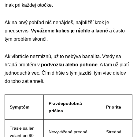
inak pri každej otočke.
Ak na prvý pohľad nič nenájdeš, najbližší krok je
pneuservis.
Vyváženie kolies je rýchle a lacné
a často
tým problém skončí.
Ak vibrácie nezmiznú, už to nebýva banalita. Vtedy sa
hľadá problém v
podvozku alebo pohone
. A tam už platí
jednoduchá vec. Čím dlhšie s tým jazdíš, tým viac dielov
do toho zatiahneš.
Pravdepodobná
Symptóm
Priorita
príčina
Trasie sa len
Nevyvážené predné
Stredná,
volant pri 90