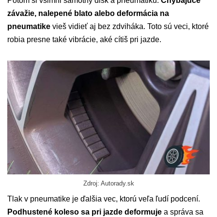
Potom si všimni samotný disk a pneumatiku.
Chýbajúce
závažie, nalepené blato alebo deformácia na
pneumatike
vieš vidieť aj bez zdviháka. Toto sú veci, ktoré
robia presne také vibrácie, aké cítiš pri jazde.
Zdroj: Autorady.sk
Tlak v pneumatike je ďalšia vec, ktorú veľa ľudí podcení.
Podhustené koleso sa pri jazde deformuje
a správa sa