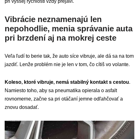
pri vyššej rýchlosti vždy prejaví.
Vibrácie neznamenajú len
nepohodlie, menia správanie auta
pri brzdení aj na mokrej ceste
Veľa ľudí to berie tak, že auto síce vibruje, ale dá sa na tom
jazdiť. Lenže problém nie je len v tom, čo cítiš vo volante.
Koleso, ktoré vibruje, nemá stabilný kontakt s cestou
.
Namiesto toho, aby sa pneumatika opierala o asfalt
rovnomerne, začne sa pri otáčaní jemne odľahčovať a
znovu dosadať.