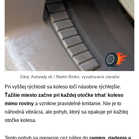
Zdroj: Autorady.sk / Martin Borko, vyvažovacie závažie
Pri vyššej rýchlosti sa koleso točí násobne rýchlejšie.
Ťažšie miesto začne pri každej otočke trhať koleso
mimo roviny
a vznikne pravidelné kmitanie. Nie je to
náhodná vibrácia, ale pohyb, ktorý sa opakuje pri každej
otočke kolesa.
Tento pohyb sa prenesie cez náboj do
ramien, riadenia a