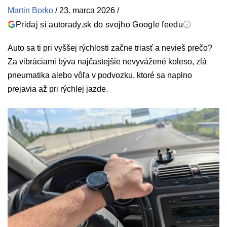
Martin Borko
/
23. marca 2026
/
Pridaj si autorady.sk do svojho Google feedu
Auto sa ti pri vyššej rýchlosti začne triasť a nevieš prečo?
Za vibráciami býva najčastejšie nevyvážené koleso, zlá
pneumatika alebo vôľa v podvozku, ktoré sa naplno
prejavia až pri rýchlej jazde.