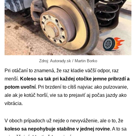
Zdroj: Autorady.sk / Martin Borko
Pri otáčaní to znamená, že raz kladie väčší odpor, raz
menší.
Koleso sa tak pri každej otočke jemne pribrzdí a
potom uvoľní
. Pri brzdení to cítiš najviac ako pulzovanie,
ale ak je kotúč horší, vie sa to prejaviť aj počas jazdy ako
vibrácia.
V oboch prípadoch už nejde o nevyváženie, ale o to, že
koleso sa nepohybuje stabilne v jednej rovine
. A to sa