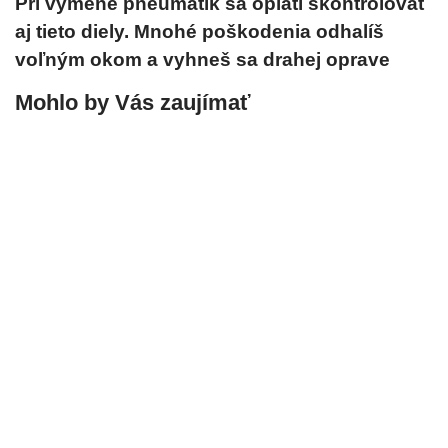
Pri výmene pneumatík sa oplatí skontrolovať
aj tieto diely. Mnohé poškodenia odhalíš
voľným okom a vyhneš sa drahej oprave
Mohlo by Vás zaujímať