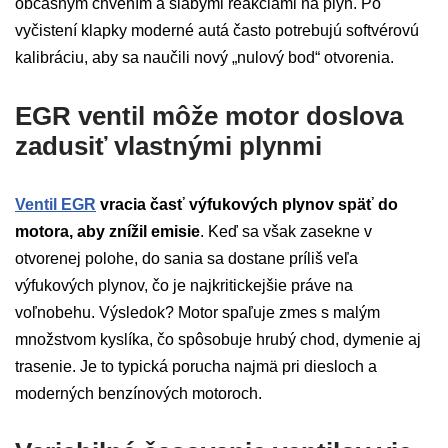
občasným chvením a slabými reakciami na plyn. Po
vyčistení klapky moderné autá často potrebujú softvérovú
kalibráciu, aby sa naučili nový „nulový bod“ otvorenia.
EGR ventil môže motor doslova
zadusiť vlastnými plynmi
Ventil EGR
vracia časť výfukových plynov späť do
motora, aby znížil emisie
. Keď sa však zasekne v
otvorenej polohe, do sania sa dostane príliš veľa
výfukových plynov, čo je najkritickejšie práve na
voľnobehu. Výsledok? Motor spaľuje zmes s malým
množstvom kyslíka, čo spôsobuje hrubý chod, dymenie aj
trasenie. Je to typická porucha najmä pri diesloch a
moderných benzínových motoroch.