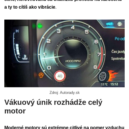
a ty to cítiš ako vibrácie
.
Zdroj: Autorady.sk
Vákuový únik rozhádže celý
motor
Moderné motory sú extrémne citlivé na pomer vzduchu