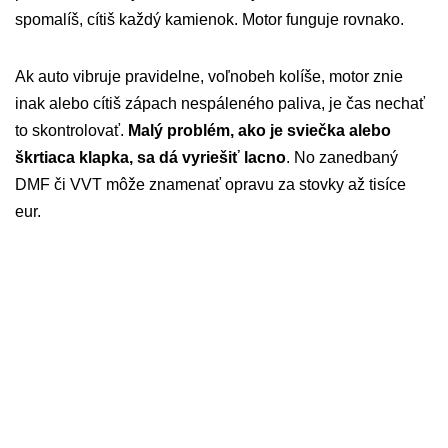
spomalíš, cítiš každý kamienok. Motor funguje rovnako.
Ak auto vibruje pravidelne, voľnobeh kolíše, motor znie
inak alebo cítiš zápach nespáleného paliva, je čas nechať
to skontrolovať.
Malý problém, ako je sviečka alebo
škrtiaca klapka, sa dá vyriešiť lacno
. No zanedbaný
DMF či VVT môže znamenať opravu za stovky až tisíce
eur.