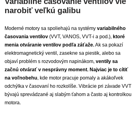
Variabilné časovanie ventilov vie
narobiť veľkú galibu
Moderné motory sa spoliehajú na systémy
variabilného
časovania ventilov
(VVT, VANOS, VVT-i a pod.),
ktoré
menia otváranie ventilov podľa záťaže.
Ak sa pokazí
elektromagnetický ventil, zasekne sa piestik, alebo sa
objaví problém s rozvodovým napinákom,
ventily sa
začnú otvárať v nesprávny moment. Najviac je to cítiť
na voľnobehu
, kde motor pracuje pomaly a akákoľvek
odchýlka v časovaní ho rozkolíše. Vibrácie pri závade VVT
bývajú sprevádzané aj slabým ťahom a často aj kontrolkou
motora.