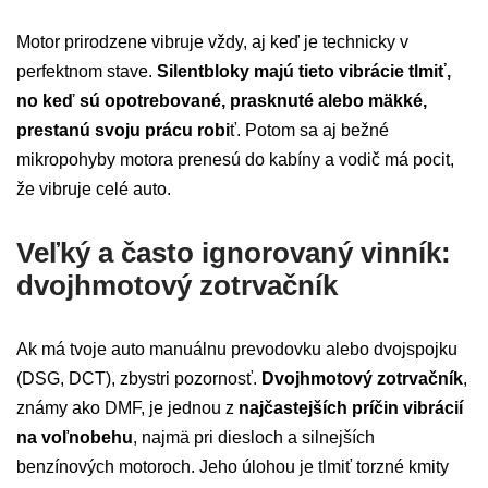
Motor prirodzene vibruje vždy, aj keď je technicky v
perfektnom stave.
Silentbloky majú tieto vibrácie tlmiť,
no keď sú opotrebované, prasknuté alebo mäkké,
prestanú svoju prácu robi
ť. Potom sa aj bežné
mikropohyby motora prenesú do kabíny a vodič má pocit,
že vibruje celé auto.
Veľký a často ignorovaný vinník:
dvojhmotový zotrvačník
Ak má tvoje auto manuálnu prevodovku alebo dvojspojku
(DSG, DCT), zbystri pozornosť.
Dvojhmotový zotrvačník
,
známy ako DMF, je jednou z
najčastejších príčin vibrácií
na voľnobehu
, najmä pri diesloch a silnejších
benzínových motoroch. Jeho úlohou je tlmiť torzné kmity