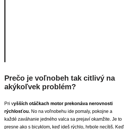
Prečo je voľnobeh tak citlivý na
akýkoľvek problém?
Pri v
yšších otáčkach motor prekonáva nerovnosti
rýchlosťou.
No na voľnobehu ide pomaly, pokojne a
každé zaváhanie jedného valca sa prejaví okamžite. Je to
presne ako s bicyklom, keď ideš rýchlo, hrbole necítiš. Keď