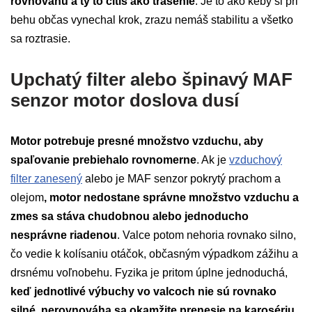
rovnováhu a ty to cítiš ako trasenie
. Je to ako keby si pri
behu občas vynechal krok, zrazu nemáš stabilitu a všetko
sa roztrasie.
Upchatý filter alebo špinavý MAF
senzor motor doslova dusí
Motor potrebuje presné množstvo vzduchu, aby
spaľovanie prebiehalo rovnomerne
. Ak je
vzduchový
filter zanesený
alebo je MAF senzor pokrytý prachom a
olejom
, motor nedostane správne množstvo vzduchu a
zmes sa stáva chudobnou alebo jednoducho
nesprávne riadenou
. Valce potom nehoria rovnako silno,
čo vedie k kolísaniu otáčok, občasným výpadkom zážihu a
drsnému voľnobehu. Fyzika je pritom úplne jednoduchá,
keď jednotlivé výbuchy vo valcoch nie sú rovnako
silné, nerovnováha sa okamžite prenesie na karosériu