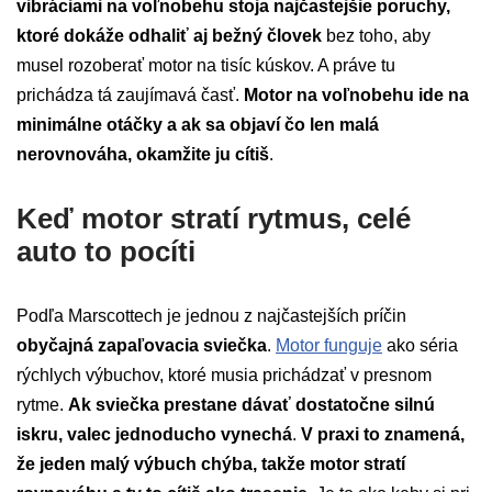
vibráciami na voľnobehu stoja najčastejšie poruchy,
ktoré dokáže odhaliť aj bežný človek
bez toho, aby
musel rozoberať motor na tisíc kúskov. A práve tu
prichádza tá zaujímavá časť.
Motor na voľnobehu ide na
minimálne otáčky a ak sa objaví čo len malá
nerovnováha, okamžite ju cítiš
.
Keď motor stratí rytmus, celé
auto to pocíti
Podľa Marscottech je jednou z najčastejších príčin
obyčajná zapaľovacia sviečka
.
Motor funguje
ako séria
rýchlych výbuchov, ktoré musia prichádzať v presnom
rytme.
Ak sviečka prestane dávať dostatočne silnú
iskru, valec jednoducho vynechá
.
V praxi to znamená,
že jeden malý výbuch chýba, takže motor stratí