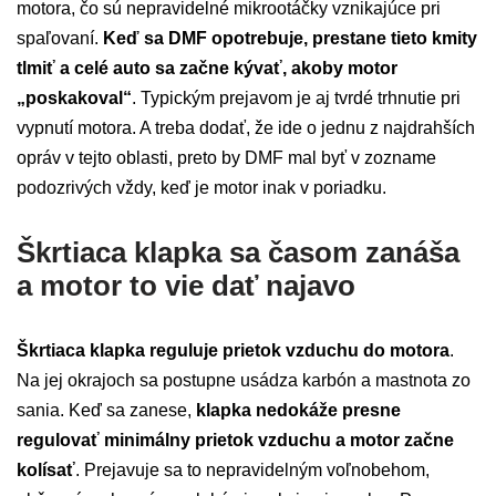
motora, čo sú nepravidelné mikrootáčky vznikajúce pri
spaľovaní.
Keď sa DMF opotrebuje, prestane tieto kmity
tlmiť a celé auto sa začne kývať, akoby motor
„poskakoval“
. Typickým prejavom je aj tvrdé trhnutie pri
vypnutí motora. A treba dodať, že ide o jednu z najdrahších
opráv v tejto oblasti, preto by DMF mal byť v zozname
podozrivých vždy, keď je motor inak v poriadku.
Škrtiaca klapka sa časom zanáša
a motor to vie dať najavo
Škrtiaca klapka reguluje prietok vzduchu do motora
.
Na jej okrajoch sa postupne usádza karbón a mastnota zo
sania. Keď sa zanese,
klapka nedokáže presne
regulovať minimálny prietok vzduchu a motor začne
kolísať
. Prejavuje sa to nepravidelným voľnobehom,