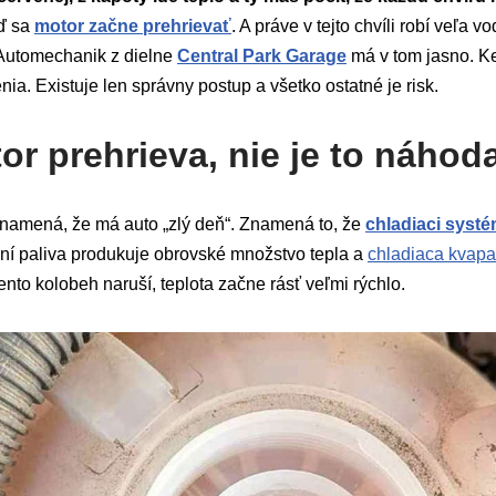
eď sa
motor začne prehrievať
. A práve v tejto chvíli robí veľa v
. Automechanik z dielne
Central Park Garage
má v tom jasno. Ke
nia. Existuje len správny postup a všetko ostatné je risk.
r prehrieva, nie je to náhod
namená, že má auto „zlý deň“. Znamená to, že
chladiaci syst
aní paliva produkuje obrovské množstvo tepla a
chladiaca kvapa
ento kolobeh naruší, teplota začne rásť veľmi rýchlo.