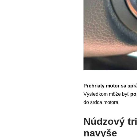
Prehriaty motor sa spr
Výsledkom môže byť
po
do srdca motora.
Núdzový tri
navyše