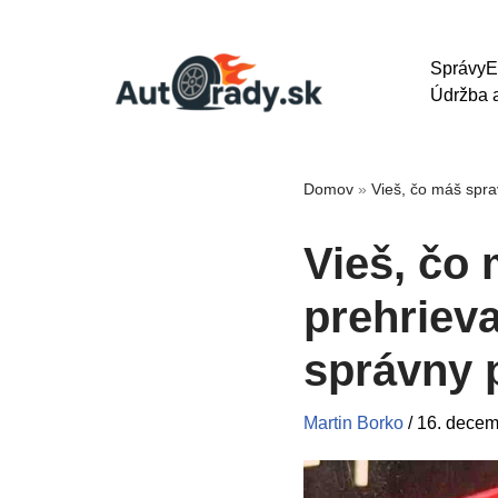
Správy
E
Údržba a
Domov
»
Vieš, čo máš spra
Vieš, čo 
prehriev
správny 
Martin Borko
/
16. decem