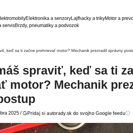
lektromobily
Elektronika a senzory
Lajfhacky a triky
Motor a prev
 servis
Brzdy, pneumatiky a podvozok
viť, keď sa ti začne prehrievať motor? Mechanik prezradil správny pos
máš spraviť, keď sa ti z
ať motor? Mechanik prez
postup
bra 2025
/
Pridaj si autorady.sk do svojho Google feedu