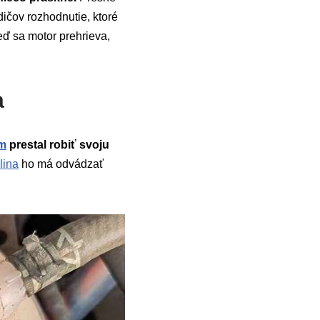
odičov rozhodnutie, ktoré
ď sa motor prehrieva,
a
ém
prestal robiť svoju
lina
ho má odvádzať