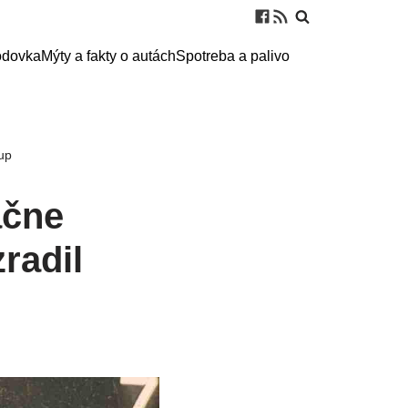
odovka
Mýty a fakty o autách
Spotreba a palivo
tup
ačne
radil