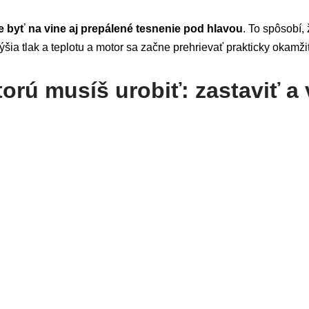
 byť na vine aj prepálené tesnenie pod hlavou
. To spôsobí,
šia tlak a teplotu a motor sa začne prehrievať prakticky okamži
torú musíš urobiť: zastaviť a