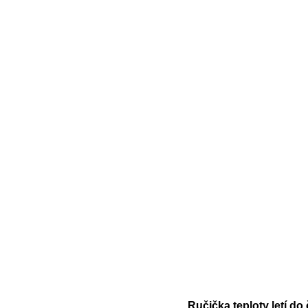
Ručička teploty letí do