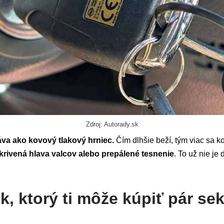
Zdroj: Autorady.sk
áva ako kovový tlakový hrniec.
Čím dlhšie beží, tým viac sa ko
krivená hlava valcov alebo prepálené tesnenie
. To už nie je
k, ktorý ti môže kúpiť pár se