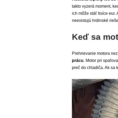
takto vyzerá moment, k
ich môže stáť tisíce eur
neexistujú hrdinské rieše
Keď sa moto
Prehrievanie motora nez
prácu
. Motor pri spaľov
preč do chladiča. Ak sa t