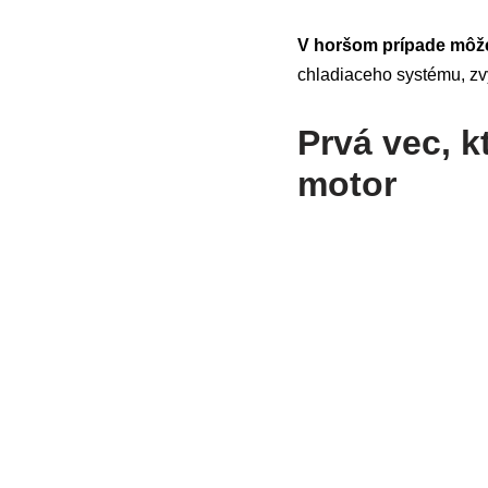
V horšom prípade môže
chladiaceho systému, zvý
Prvá vec, k
motor