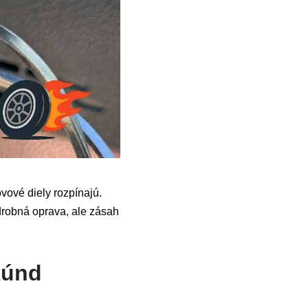
vové diely rozpínajú.
 drobná oprava, ale zásah
kúnd