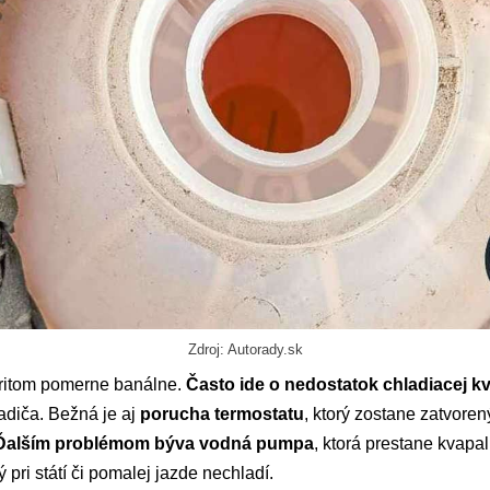
Zdroj: Autorady.sk
 pritom pomerne banálne.
Často ide o nedostatok chladiacej k
adiča. Bežná je aj
porucha termostatu
, ktorý zostane zatvoren
Ďalším problémom býva vodná pumpa
, ktorá prestane kvapal
rý pri státí či pomalej jazde nechladí.