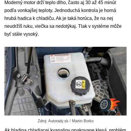
Moderný motor drží teplo dlho, často aj 30 až 45 minút
podľa vonkajšej teploty. Jednoduchá kontrola je horná
hrubá hadica k chladiču. Ak je taká horúca, že na nej
neudržíš ruku, viečka sa nedotýkaj. Tlak v systéme môže
byť stále vysoký.
Zdroj: Autorady.sk / Martin Borko
Ak hladina chladiacej kvapaliny opakovane klesá, problém