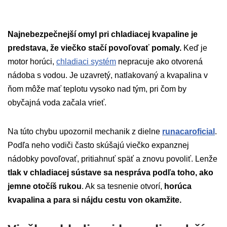
Najnebezpečnejší omyl pri chladiacej kvapaline je
predstava, že viečko stačí povoľovať pomaly.
Keď je
motor horúci,
chladiaci systém
nepracuje ako otvorená
nádoba s vodou. Je uzavretý, natlakovaný a kvapalina v
ňom môže mať teplotu vysoko nad tým, pri čom by
obyčajná voda začala vrieť.
Na túto chybu upozornil mechanik z dielne
runacaroficial
.
Podľa neho vodiči často skúšajú viečko expanznej
nádobky povoľovať, pritiahnuť späť a znovu povoliť. Lenže
tlak v chladiacej sústave sa nespráva podľa toho, ako
jemne otočíš rukou
. Ak sa tesnenie otvorí,
horúca
kvapalina a para si nájdu cestu von okamžite.