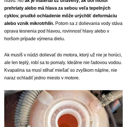
hlavu. No
ak je materiál už unavený, ak bol motor
prehriaty alebo má hlava za sebou veľa tepelných
cyklov, prudké ochladenie môže urýchliť deformáciu
alebo vznik mikrotrhlín.
Potom sa z dolievania vody stáva
oprava tesnenia pod hlavou, rovinnosť hlavy alebo v
horšom prípade výmena dielu.
Ak musíš v núdzi dolievať do motora, ktorý už nie je horúci,
ale len teplý, robí sa to pomaly. Ideálne nie ľadovou vodou.
Kvapalina sa musí stíhať miešať so zvyškom náplne, nie
naraz ochladiť jedno miesto v motore.