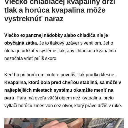
Viečko chladiacej kvapaliny drží
tlak a horúca kvapalina môže
vystreknúť naraz
Viečko expanznej nádobky alebo chladiča nie je
obyčajná zátka.
Je to tlakový uzáver s ventilom. Jeho
úloha je udržať v systéme tlak, aby chladiaca kvapalina
nezačala vrieť príliš skoro.
Keď ho pri horúcom motore povolíš, tlak prudko klesne.
Kvapalina, ktorá bola pred chvíľou stabilná, sa môže v
najteplejších miestach systému okamžite meniť na
paru
. Para má oveľa väčší objem než kvapalina, preto
vytlačí horúcu zmes von cez otvor, ktorý práve držíš v ruke.