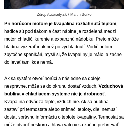
Zdroj: Autorady.sk / Martin Borko
Pri horúcom motore je kvapalina roztiahnutá teplom
,
hadice sú pod tlakom a časť náplne je rozdelená medzi
motor, chladič, kúrenie a expanznú nádobku. Preto môže
hladina vyzerať inak než po vychladnutí. Vodič potom
zbytočne spanikári, myslí si, že kvapaliny je málo, a začne
dolievať tam, kde nemá.
Ak sa systém otvorí horúci a následne sa doleje
nesprávne, môže sa do okruhu dostať vzduch.
Vzduchová
bublina v chladiacom systéme nie je drobnosť.
Kvapalina odvádza teplo, vzduch nie. Ak sa bublina
zastaví pri termostate alebo snímači teploty, diel nemusí
dostať správnu informáciu o teplote kvapaliny. Termostat sa
môže otvoriť neskoro a hlava valcov sa začne prehrievať.