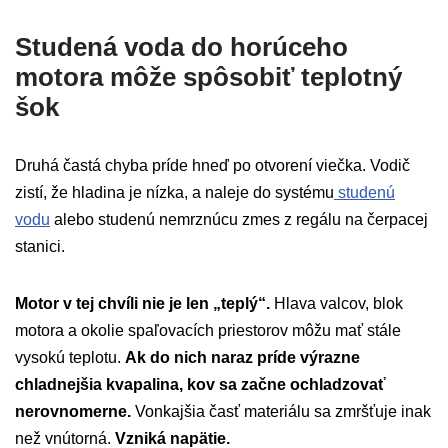
Studená voda do horúceho
motora môže spôsobiť teplotný
šok
Druhá častá chyba príde hneď po otvorení viečka. Vodič
zistí, že hladina je nízka, a naleje do systému
studenú
vodu
alebo studenú nemrznúcu zmes z regálu na čerpacej
stanici.
Motor v tej chvíli nie je len „teplý“.
Hlava valcov, blok
motora a okolie spaľovacích priestorov môžu mať stále
vysokú teplotu.
Ak do nich naraz príde výrazne
chladnejšia kvapalina, kov sa začne ochladzovať
nerovnomerne.
Vonkajšia časť materiálu sa zmršťuje inak
než vnútorná.
Vzniká napätie.