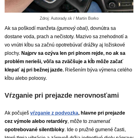
Zdroj: Autorady.sk / Martin Borko
Ak sa poškodí manžeta
(gumový obal)
, dovnútra sa
dostane voda, prach a nečistoty. Mazivo sa znehodnotí a
vo vnútri kĺbu sa začnú opotrebúvať drážky aj ložiskové
plochy.
Najprv sa ozýva len pri plnom rejde, no ak sa
problém nerieši, vôľa sa zväčšuje a kĺb môže začať
klepať aj pri bežnej jazde.
Riešením býva výmena celého
kĺbu alebo poloosy.
Vŕzganie pri prejazde nerovnosťami
Ak počuješ
vŕzganie z podvozka
, hlavne pri prejazde
cez výmole alebo retardéry
, môže to znamenať
opotrebované silentbloky
. Ide o pružné gumené časti,
ktoré tlmia vibrácie a zároveň držia jednotlivé diely nápravy