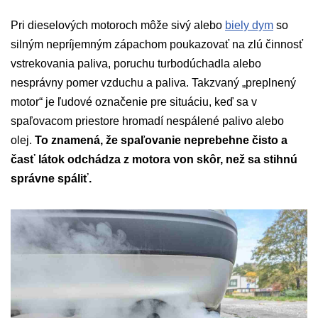
Pri dieselových motoroch môže sivý alebo
biely dym
so
silným nepríjemným zápachom poukazovať na zlú činnosť
vstrekovania paliva, poruchu turbodúchadla alebo
nesprávny pomer vzduchu a paliva. Takzvaný „preplnený
motor“ je ľudové označenie pre situáciu, keď sa v
spaľovacom priestore hromadí nespálené palivo alebo
olej.
To znamená, že spaľovanie neprebehne čisto a
časť látok odchádza z motora von skôr, než sa stihnú
správne spáliť.