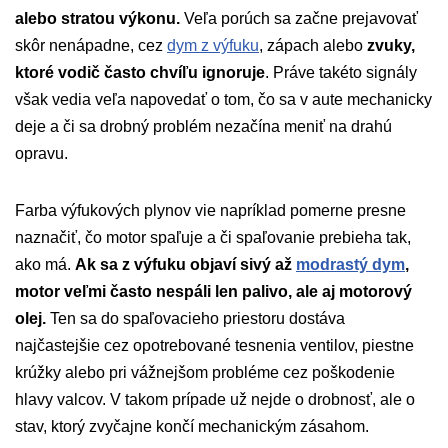
alebo stratou výkonu.
Veľa porúch sa začne prejavovať
skôr nenápadne, cez
dym z výfuku
, zápach alebo
zvuky,
ktoré vodič často chvíľu ignoruje
. Práve takéto signály
však vedia veľa napovedať o tom, čo sa v aute mechanicky
deje a či sa drobný problém nezačína meniť na drahú
opravu.
Farba výfukových plynov vie napríklad pomerne presne
naznačiť, čo motor spaľuje a či spaľovanie prebieha tak,
ako má.
Ak sa z výfuku objaví sivý až
modrastý dym
,
motor veľmi často nespáli len palivo, ale aj motorový
olej.
Ten sa do spaľovacieho priestoru dostáva
najčastejšie cez opotrebované tesnenia ventilov, piestne
krúžky alebo pri vážnejšom probléme cez poškodenie
hlavy valcov. V takom prípade už nejde o drobnosť, ale o
stav, ktorý zvyčajne končí mechanickým zásahom.