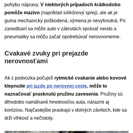
pohybu nápravy.
V niektorých prípadoch krátkodobo
pomôže mazivo
(napríklad silikónový sprej)
, ale ak je
guma mechanicky poškodená, výmena je nevyhnutná. Pri
zanedbaní sa môže auto v zákrutách správať neisto a
pneumatiky sa môžu začať opotrebúvať nerovnomerne.
Cvakavé zvuky pri prejazde
nerovnosťami
Ak z podvozka počuješ
rytmické cvakanie alebo kovové
klepnutie
pri jazde po nerovnej ceste
, môže to
naznačovať prasknutú pružinu zavesenia
. Pružiny sú
dlhodobo namáhané hmotnosťou auta, nárazmi aj
koróziou. Najčastejšie praskajú v dolných závitoch, kde sa
drží vlhkosť a nečistoty.