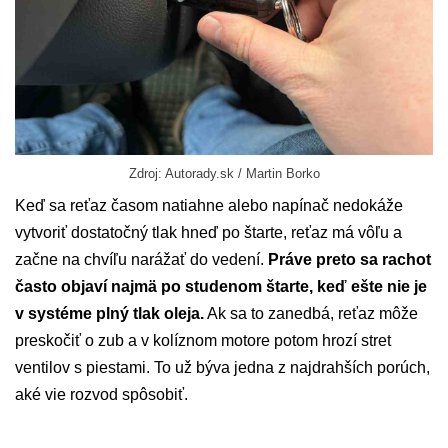
Zdroj: Autorady.sk / Martin Borko
Keď sa reťaz časom natiahne alebo napínač nedokáže
vytvoriť dostatočný tlak hneď po štarte, reťaz má vôľu a
začne na chvíľu narážať do vedení.
Práve preto sa rachot
často objaví najmä po studenom štarte, keď ešte nie je
v systéme plný tlak oleja.
Ak sa to zanedbá, reťaz môže
preskočiť o zub a v kolíznom motore potom hrozí stret
ventilov s piestami. To už býva jedna z najdrahších porúch,
aké vie rozvod spôsobiť.