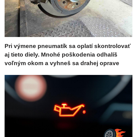
Pri výmene pneumatík sa oplatí skontrolovať
aj tieto diely. Mnohé poškodenia odhalíš
voľným okom a vyhneš sa drahej oprave