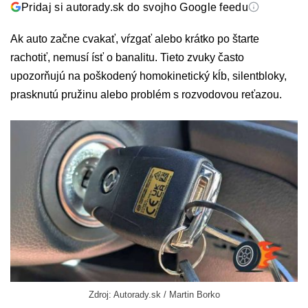
Pridaj si autorady.sk do svojho Google feedu
Ak auto začne cvakať, vŕzgať alebo krátko po štarte
rachotiť, nemusí ísť o banalitu. Tieto zvuky často
upozorňujú na poškodený homokinetický kĺb, silentbloky,
prasknutú pružinu alebo problém s rozvodovou reťazou.
Zdroj: Autorady.sk / Martin Borko