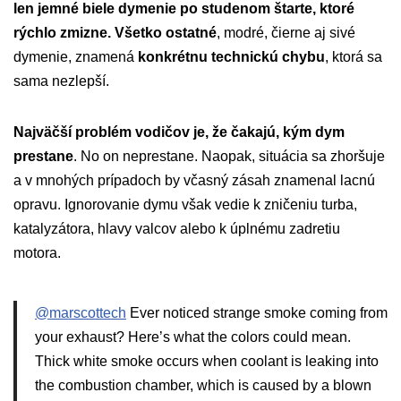
len jemné biele dymenie po studenom štarte, ktoré
rýchlo zmizne.
Všetko ostatné
, modré, čierne aj sivé
dymenie, znamená
konkrétnu technickú chybu
, ktorá sa
sama nezlepší.
Najväčší problém vodičov je, že čakajú, kým dym
prestane
. No on neprestane. Naopak, situácia sa zhoršuje
a v mnohých prípadoch by včasný zásah znamenal lacnú
opravu. Ignorovanie dymu však vedie k zničeniu turba,
katalyzátora, hlavy valcov alebo k úplnému zadretiu
motora.
@marscottech
Ever noticed strange smoke coming from
your exhaust? Here’s what the colors could mean.
Thick white smoke occurs when coolant is leaking into
the combustion chamber, which is caused by a blown