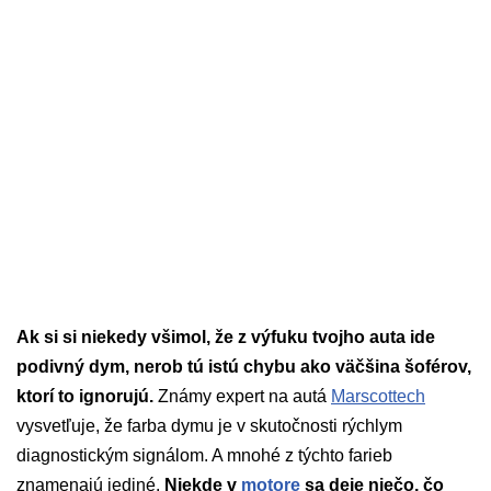
Ak si si niekedy všimol, že z výfuku tvojho auta ide
podivný dym, nerob tú istú chybu ako väčšina šoférov,
ktorí to ignorujú.
Známy expert na autá
Marscottech
vysvetľuje, že farba dymu je v skutočnosti rýchlym
diagnostickým signálom. A mnohé z týchto farieb
znamenajú jediné.
Niekde v
motore
sa deje niečo, čo