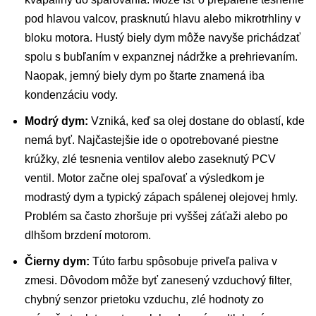
pod hlavou valcov, prasknutú hlavu alebo mikrotrhliny v
bloku motora. Hustý biely dym môže navyše prichádzať
spolu s bubľaním v expanznej nádržke a prehrievaním.
Naopak, jemný biely dym po štarte znamená iba
kondenzáciu vody.
Modrý dym:
Vzniká, keď sa olej dostane do oblastí, kde
nemá byť. Najčastejšie ide o opotrebované piestne
krúžky, zlé tesnenia ventilov alebo zaseknutý PCV
ventil. Motor začne olej spaľovať a výsledkom je
modrastý dym a typický zápach spálenej olejovej hmly.
Problém sa často zhoršuje pri vyššej záťaži alebo po
dlhšom brzdení motorom.
Čierny dym:
Túto farbu spôsobuje priveľa paliva v
zmesi. Dôvodom môže byť zanesený vzduchový filter,
chybný senzor prietoku vzduchu, zlé hodnoty zo