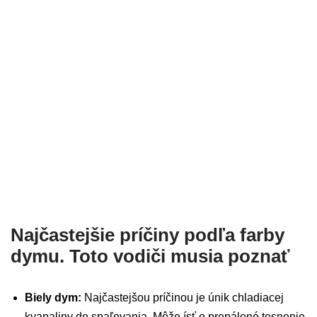
Najčastejšie príčiny podľa farby
dymu. Toto vodiči musia poznať
Biely dym:
Najčastejšou príčinou je únik chladiacej
kvapaliny do spaľovania. Môže ísť o prepálené tesnenie