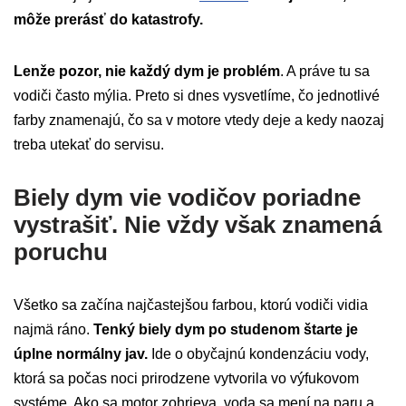
môže prerásť do katastrofy.
Lenže pozor, nie každý dym je problém
. A práve tu sa
vodiči často mýlia. Preto si dnes vysvetlíme, čo jednotlivé
farby znamenajú, čo sa v motore vtedy deje a kedy naozaj
treba utekať do servisu.
Biely dym vie vodičov poriadne
vystrašiť. Nie vždy však znamená
poruchu
Všetko sa začína najčastejšou farbou, ktorú vodiči vidia
najmä ráno.
Tenký biely dym po studenom štarte je
úplne normálny jav.
Ide o obyčajnú kondenzáciu vody,
ktorá sa počas noci prirodzene vytvorila vo výfukovom
systéme. Ako sa motor zohrieva, voda sa mení na paru a