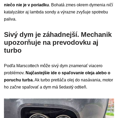
niečo nie je v poriadku
. Bohatá zmes okrem dymenia ničí
katalyzátor aj lambda sondy a výrazne zvyšuje spotrebu
paliva.
Sivý dym je záhadnejší. Mechanik
upozorňuje na prevodovku aj
turbo
Podľa Marscottech môže sivý dym znamenať viacero
problémov.
Najčastejšie ide o spaľovanie oleja alebo o
poruchu turba.
Ak turbo pretláča olej do nasávania, motor
ho začne spaľovať a dym má šedastý odtieň.