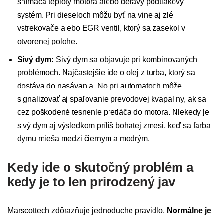
snímača teploty motora alebo deravý podtlakový
systém. Pri dieseloch môžu byť na vine aj zlé
vstrekovače alebo EGR ventil, ktorý sa zasekol v
otvorenej polohe.
Sivý dym:
Sivý dym sa objavuje pri kombinovaných
problémoch. Najčastejšie ide o olej z turba, ktorý sa
dostáva do nasávania. No pri automatoch môže
signalizovať aj spaľovanie prevodovej kvapaliny, ak sa
cez poškodené tesnenie pretláča do motora. Niekedy je
sivý dym aj výsledkom príliš bohatej zmesi, keď sa farba
dymu mieša medzi čiernym a modrým.
Kedy ide o skutočný problém a
kedy je to len prirodzený jav
Marscottech zdôrazňuje jednoduché pravidlo.
Normálne je