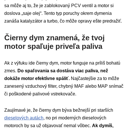
sa môže aj to, že je zablokovaný PCV ventil a motor si
doslova „saje olej“. Tento typ poruchy okrem dymenia
zanáša katalyzátor a turbo, čo môže opravy ešte predražiť.
Čierny dym znamená, že tvoj
motor spaľuje priveľa paliva
Ak z výfuku ide čierny dym, motor funguje na príliš bohatú
zmes.
Do spaľovania sa dostáva viac paliva, než
dokáže motor efektívne spáliť.
Najčastejšie za to môže
zanesený vzduchový filter, chybný MAF alebo MAP snímač
či poškodené palivové vstrekovače.
Zaujímavé je, že čierny dym býva bežnejší pri starších
dieselových autách
, no pri moderných dieselových
motoroch by sa už objavovať nemal vôbec.
Ak dymíš,