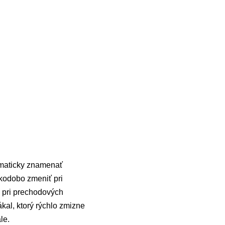
tomaticky znamenať
kodobo zmeniť pri
o pri prechodových
kal, ktorý rýchlo zmizne
le.