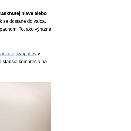
rasknutej hlave alebo
k sa dostane do valca,
ápachom. To, ako výrazne
adiacej kvapaliny
v
 a slabšia kompresia na