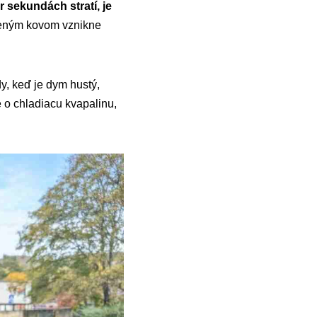
r sekundách stratí, je
udeným kovom vznikne
dy, keď je dym hustý,
e o chladiacu kvapalinu,