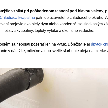
tejšie vzniká pri poškodenom tesnení pod hlavou valcov, p
Chladiaca kvapalina
patrí do uzavretého chladiaceho okruhu. A
aľovaní prejavia ako biely dym alebo kondenzát so sladkastým z
 množstva kvapaliny, teploty výfuku a okolitého vzduchu.
oblém sa neoplatí pozerať len na výfuk. Dôležitý je aj
úbytok chl
nie v nádržke, mliečne alebo svetlé sfarbenie oleja na mierke