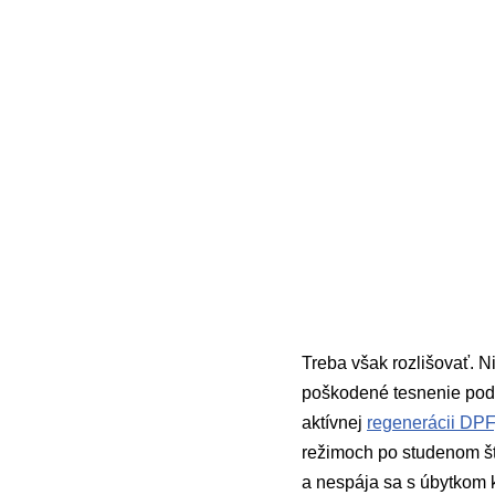
Treba však rozlišovať. N
poškodené tesnenie pod 
aktívnej
regenerácii DPF
režimoch po studenom šta
a nespája sa s úbytkom k