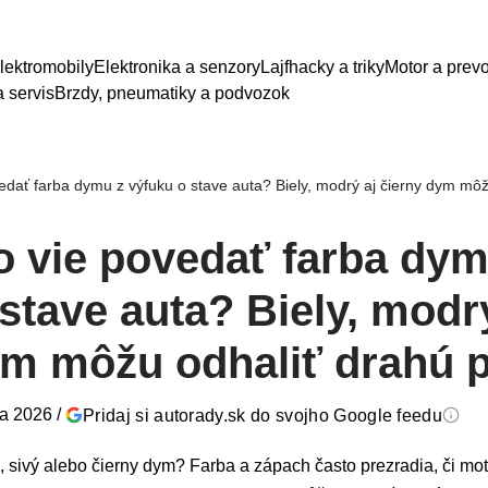
lektromobily
Elektronika a senzory
Lajfhacky a triky
Motor a prev
 servis
Brzdy, pneumatiky a podvozok
edať farba dymu z výfuku o stave auta? Biely, modrý aj čierny dym mô
o vie povedať farba dym
stave auta? Biely, modr
ym môžu odhaliť drahú 
ja 2026
/
Pridaj si autorady.sk do svojho Google feedu
, sivý alebo čierny dym? Farba a zápach často prezradia, či moto