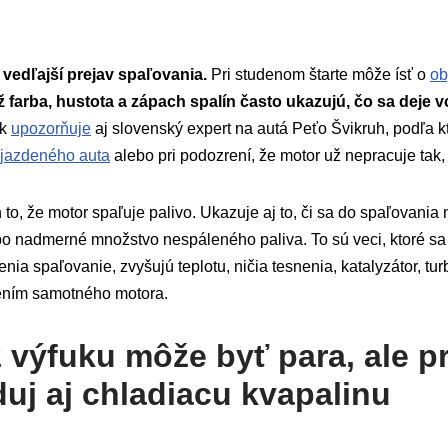
 vedľajší prejav spaľovania.
Pri studenom štarte môže ísť o
ob
 farba, hustota a zápach spalín často ukazujú, čo sa deje v
ak
upozorňuje
aj slovenský expert na autá Peťo Švikruh, podľa kt
 jazdeného auta
alebo pri podozrení, že motor už nepracuje tak,
 to, že motor spaľuje palivo. Ukazuje aj to, či sa do spaľovania 
bo nadmerné množstvo nespáleného paliva. To sú veci, ktoré s
enia spaľovanie, zvyšujú teplotu, ničia tesnenia, katalyzátor, t
ením samotného motora.
 výfuku môže byť para, ale p
uj aj chladiacu kvapalinu