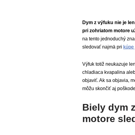
Dym z výfuku nie je len
pri zohriatom motore už
na tento jednoduchý zn
sledovať najmä pri
kúpe
Výfuk totiž neukazuje len
chladiaca kvapalina ale
objaviť. Ak sa objavia, m
môžu skončiť aj poškod
Biely dym z
motore sled