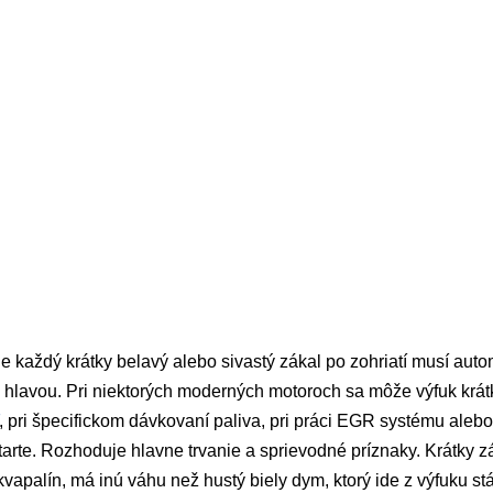
ie každý krátky belavý alebo sivastý zákal po zohriatí musí au
hlavou. Pri niektorých moderných motoroch sa môže výfuk krát
, pri špecifickom dávkovaní paliva, pri práci EGR systému aleb
rte. Rozhoduje hlavne trvanie a sprievodné príznaky. Krátky zá
vapalín, má inú váhu než hustý biely dym, ktorý ide z výfuku stá