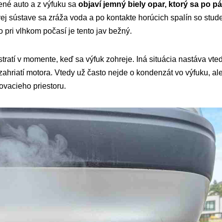
ené auto a z výfuku sa
objaví jemný biely opar, ktorý sa po pá
vej sústave sa zráža voda a po kontakte horúcich spalín so st
 pri vlhkom počasí je tento jav bežný.
stratí v momente, keď sa výfuk zohreje. Iná situácia nastáva vte
zahriatí motora. Vtedy už často nejde o kondenzát vo výfuku, al
ovacieho priestoru.