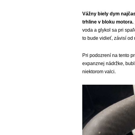
Vážny biely dym najčas
trhline v bloku motora.
voda a glykol sa pri sp
to bude vidieť, závisí od
Pri podozrení na tento pr
expanznej nádržke, bubla
niektorom valci.