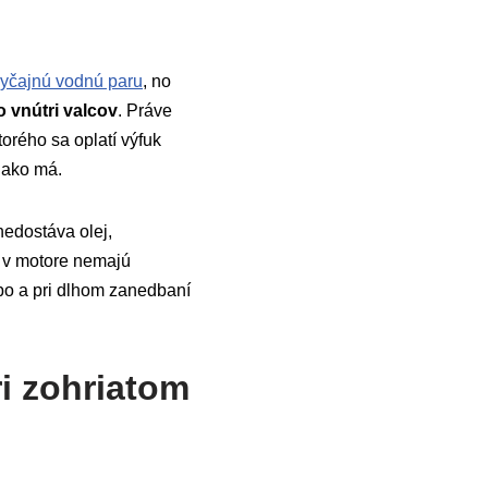
yčajnú vodnú paru
, no
o vnútri valcov
. Práve
orého sa oplatí výfuk
 ako má.
nedostáva olej,
a v motore nemajú
urbo a pri dlhom zanedbaní
ri zohriatom