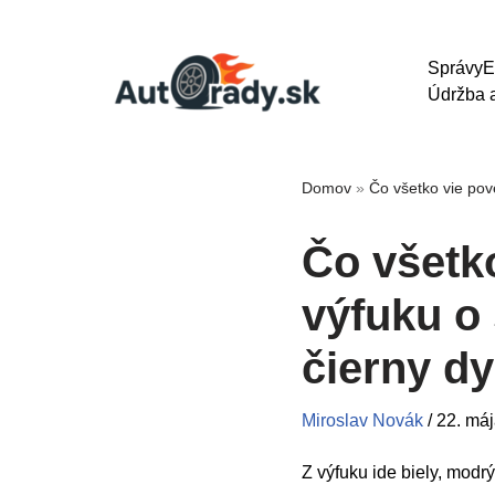
Správy
E
Údržba a
Domov
»
Čo všetko vie pov
Čo všetk
výfuku o 
čierny d
Miroslav Novák
/
22. má
Z výfuku ide biely, modrý