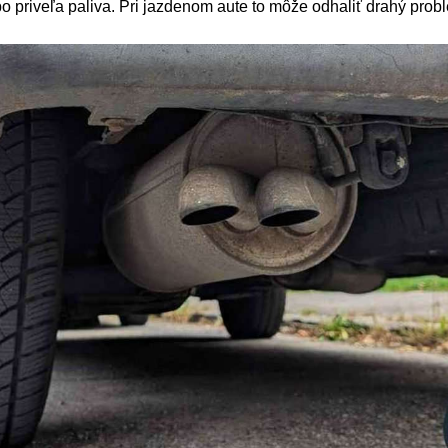
o priveľa paliva. Pri jazdenom aute to môže odhaliť drahý prob