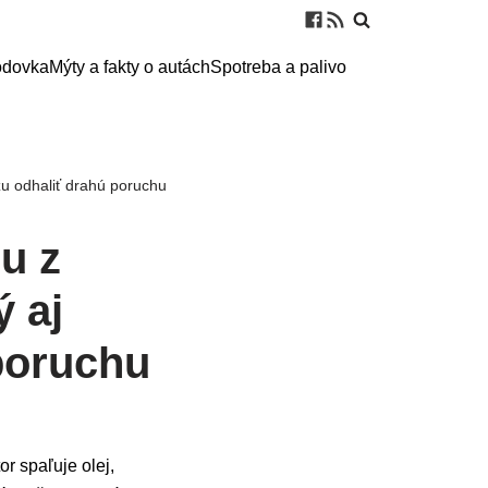
odovka
Mýty a fakty o autách
Spotreba a palivo
žu odhaliť drahú poruchu
u z
ý aj
poruchu
r spaľuje olej,