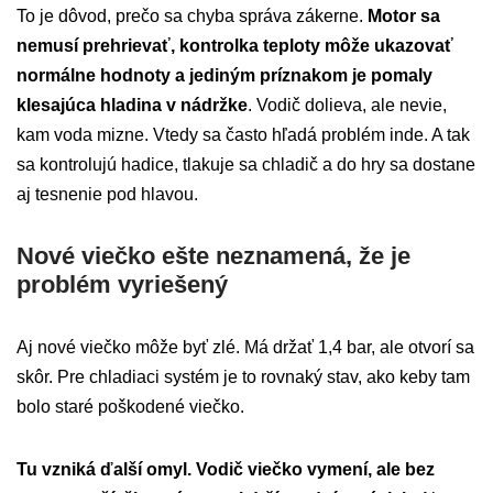
To je dôvod, prečo sa chyba správa zákerne.
Motor sa
nemusí prehrievať, kontrolka teploty môže ukazovať
normálne hodnoty a jediným príznakom je pomaly
klesajúca hladina v nádržke
. Vodič dolieva, ale nevie,
kam voda mizne. Vtedy sa často hľadá problém inde. A tak
sa kontrolujú hadice, tlakuje sa chladič a do hry sa dostane
aj tesnenie pod hlavou.
Nové viečko ešte neznamená, že je
problém vyriešený
Aj nové viečko môže byť zlé. Má držať 1,4 bar, ale otvorí sa
skôr. Pre chladiaci systém je to rovnaký stav, ako keby tam
bolo staré poškodené viečko.
Tu vzniká ďalší omyl. Vodič viečko vymení, ale bez