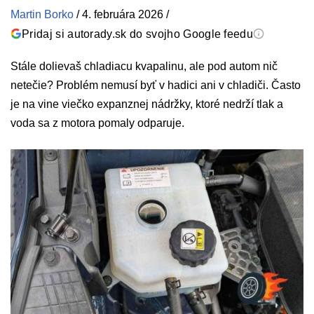
Martin Borko
/
4. februára 2026
/
Pridaj si autorady.sk do svojho Google feedu
Stále dolievaš chladiacu kvapalinu, ale pod autom nič
netečie? Problém nemusí byť v hadici ani v chladiči. Často
je na vine viečko expanznej nádržky, ktoré nedrží tlak a
voda sa z motora pomaly odparuje.