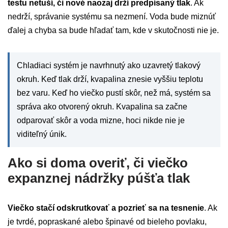
testu netuší, či nové naozaj drží predpísaný tlak
. Ak
nedrží, správanie systému sa nezmení. Voda bude miznúť
ďalej a chyba sa bude hľadať tam, kde v skutočnosti nie je.
Chladiaci systém je navrhnutý ako uzavretý tlakový
okruh. Keď tlak drží, kvapalina znesie vyššiu teplotu
bez varu. Keď ho viečko pustí skôr, než má, systém sa
správa ako otvorený okruh. Kvapalina sa začne
odparovať skôr a voda mizne, hoci nikde nie je
viditeľný únik.
Ako si doma overiť, či viečko
expanznej nádržky púšťa tlak
Viečko stačí odskrutkovať a pozrieť sa na tesnenie
. Ak
je tvrdé, popraskané alebo špinavé od bieleho povlaku,