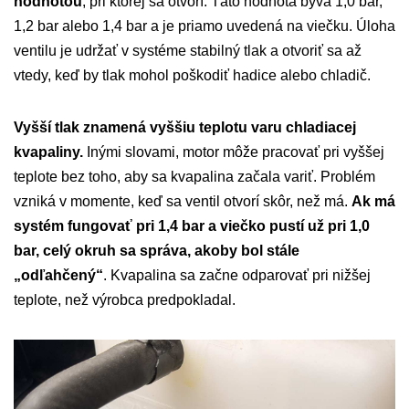
hodnotou
, pri ktorej sa otvorí. Táto hodnota býva 1,0 bar,
1,2 bar alebo 1,4 bar a je priamo uvedená na viečku. Úloha
ventilu je udržať v systéme stabilný tlak a otvoriť sa až
vtedy, keď by tlak mohol poškodiť hadice alebo chladič.
Vyšší tlak znamená vyššiu teplotu varu chladiacej
kvapaliny.
Inými slovami, motor môže pracovať pri vyššej
teplote bez toho, aby sa kvapalina začala variť. Problém
vzniká v momente, keď sa ventil otvorí skôr, než má.
Ak má
systém fungovať pri 1,4 bar a viečko pustí už pri 1,0
bar, celý okruh sa správa, akoby bol stále
„odľahčený“
. Kvapalina sa začne odparovať pri nižšej
teplote, než výrobca predpokladal.