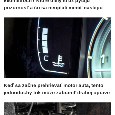
kilometroch? Ktoré diely si už pýtajú
pozornosť a čo sa neoplatí meniť naslepo
Keď sa začne prehrievať motor auta, tento
jednoduchý trik môže zabrániť drahej oprave