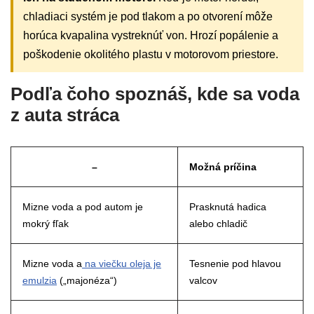
chladiaci systém je pod tlakom a po otvorení môže
horúca kvapalina vystreknúť von. Hrozí popálenie a
poškodenie okolitého plastu v motorovom priestore.
Podľa čoho spoznáš, kde sa voda
z auta stráca
–
Možná príčina
Mizne voda a pod autom je
Prasknutá hadica
mokrý fľak
alebo chladič
Mizne voda a
na viečku oleja je
Tesnenie pod hlavou
emulzia
(„majonéza“)
valcov