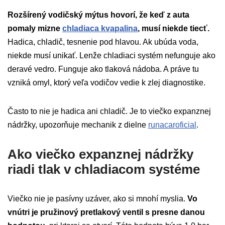
Rozšírený vodičský mýtus hovorí, že keď z auta
pomaly mizne
chladiaca kvapalina
, musí niekde tiecť.
Hadica, chladič, tesnenie pod hlavou. Ak ubúda voda,
niekde musí unikať. Lenže chladiaci systém nefunguje ako
deravé vedro. Funguje ako tlaková nádoba. A práve tu
vzniká omyl, ktorý veľa vodičov vedie k zlej diagnostike.
Často to nie je hadica ani chladič. Je to viečko expanznej
nádržky, upozorňuje mechanik z dielne
runacaroficial
.
Ako viečko expanznej nádržky
riadi tlak v chladiacom systéme
Viečko nie je pasívny uzáver, ako si mnohí myslia.
Vo
vnútri je pružinový pretlakový ventil s presne danou