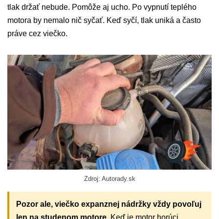
tlak držať nebude. Pomôže aj ucho. Po vypnutí teplého
motora by nemalo nič syčať. Keď syčí, tlak uniká a často
práve cez viečko.
Zdroj: Autorady.sk
Pozor ale, viečko expanznej nádržky vždy povoľuj
len na studenom motore.
Keď je motor horúci,