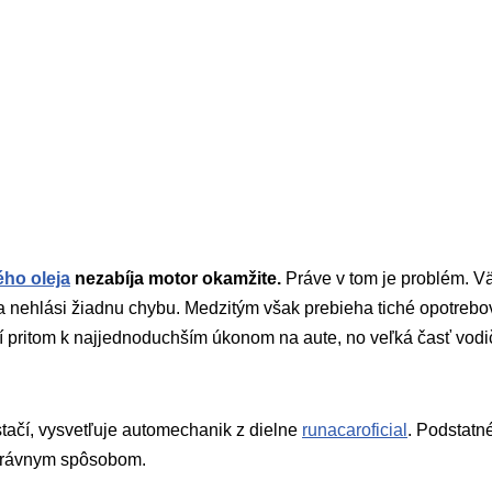
ého oleja
nezabíja motor okamžite.
Práve v tom je problém. V
je a nehlási žiadnu chybu. Medzitým však prebieha tiché opotrebo
trí pritom k najjednoduchším úkonom na aute, no veľká časť vodič
tačí, vysvetľuje automechanik z dielne
runacaroficial
. Podstatné 
rávnym spôsobom.