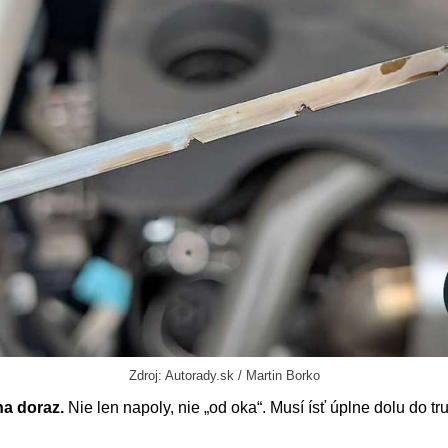
Zdroj: Autorady.sk / Martin Borko
na doraz.
Nie len napoly, nie „od oka“. Musí ísť úplne dolu do tr