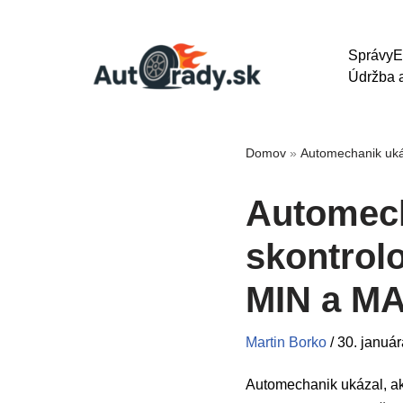
Správy
E
Údržba a
Domov
»
Automechanik ukáz
Automech
skontrolo
MIN a MAX
Martin Borko
/
30. januá
Automechanik ukázal, ako