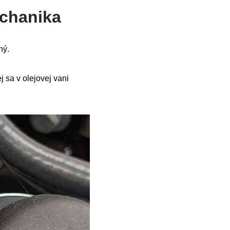
echanika
ný.
 sa v olejovej vani