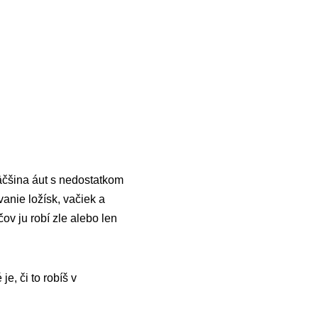
äčšina áut s nedostatkom
vanie ložísk, vačiek a
ov ju robí zle alebo len
je, či to robíš v