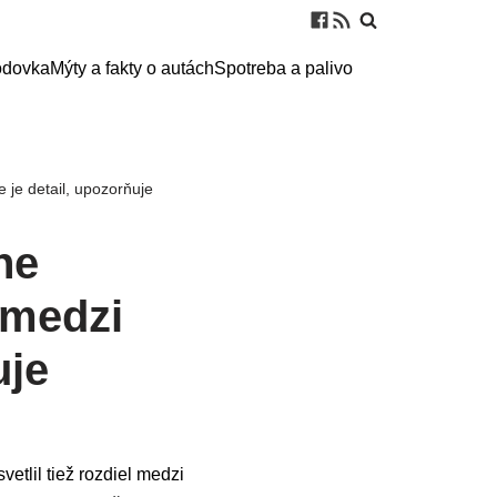
odovka
Mýty a fakty o autách
Spotreba a palivo
 je detail, upozorňuje
ne
 medzi
uje
etlil tiež rozdiel medzi