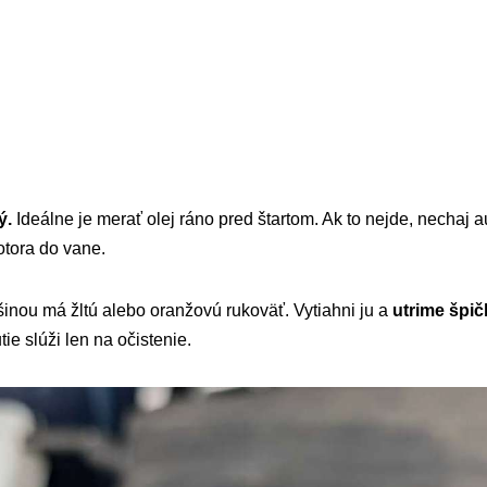
ý.
Ideálne je merať olej ráno pred štartom. Ak to nejde, nechaj 
otora do vane.
inou má žltú alebo oranžovú rukoväť. Vytiahni ju a
utrime špi
tie slúži len na očistenie.