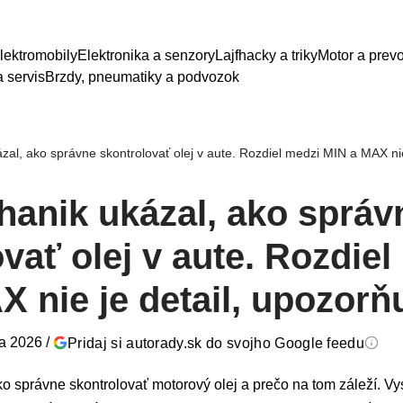
lektromobily
Elektronika a senzory
Lajfhacky a triky
Motor a prev
 servis
Brzdy, pneumatiky a podvozok
al, ako správne skontrolovať olej v aute. Rozdiel medzi MIN a MAX nie
anik ukázal, ako správ
vať olej v aute. Rozdiel
 nie je detail, upozorň
ra 2026
/
Pridaj si autorady.sk do svojho Google feedu
 správne skontrolovať motorový olej a prečo na tom záleží. Vysv