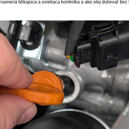
amená blikajúca a svietiaca kontrolka a ako olej dolievať bez t