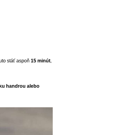
auto stáť aspoň
15 minút
,
čku handrou alebo