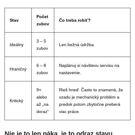
Počet
Stav
Čo treba robiť?
zubov
3 – 5
Ideálny
Len bežná údržba.
zubov
6 – 8
Naplánuj si návštevu servisu na
Hraničný
zubov
nastavenie.
9+
Rieš hneď. Často to znamená, že
alebo
vzadu je mechanický problém a
Kritický
až „na
predok potom zbytočne preberá
doraz“
viac práce.
Nie je to len páka, je to odraz stavu