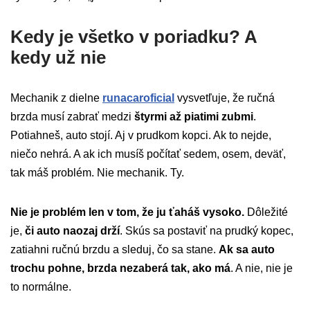
Kedy je všetko v poriadku? A
kedy už nie
Mechanik z dielne
runacaroficial
vysvetľuje, že ručná
brzda musí zabrať medzi
štyrmi až piatimi zubmi
.
Potiahneš, auto stojí. Aj v prudkom kopci. Ak to nejde,
niečo nehrá. A ak ich musíš počítať sedem, osem, deväť,
tak máš problém. Nie mechanik. Ty.
Nie je problém len v tom, že ju ťaháš vysoko.
Dôležité
je,
či auto naozaj drží
. Skús sa postaviť na prudký kopec,
zatiahni ručnú brzdu a sleduj, čo sa stane.
Ak sa auto
trochu pohne, brzda nezaberá tak, ako má
. A nie, nie je
to normálne.