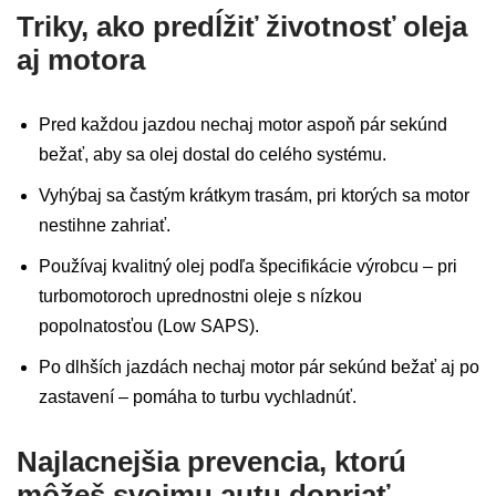
Triky, ako predĺžiť životnosť oleja
aj motora
Pred každou jazdou nechaj motor aspoň pár sekúnd
bežať, aby sa olej dostal do celého systému.
Vyhýbaj sa častým krátkym trasám, pri ktorých sa motor
nestihne zahriať.
Používaj kvalitný olej podľa špecifikácie výrobcu – pri
turbomotoroch uprednostni oleje s nízkou
popolnatosťou (Low SAPS).
Po dlhších jazdách nechaj motor pár sekúnd bežať aj po
zastavení – pomáha to turbu vychladnúť.
Najlacnejšia prevencia, ktorú
môžeš svojmu autu dopriať