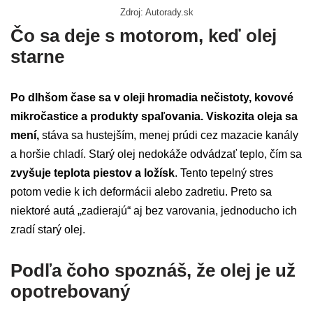
Zdroj: Autorady.sk
Čo sa deje s motorom, keď olej
starne
Po dlhšom čase sa v oleji hromadia nečistoty, kovové
mikročastice a produkty spaľovania.
Viskozita oleja sa
mení,
stáva sa hustejším, menej prúdi cez mazacie kanály
a horšie chladí. Starý olej nedokáže odvádzať teplo, čím sa
zvyšuje teplota piestov a ložísk
. Tento tepelný stres
potom vedie k ich deformácii alebo zadretiu. Preto sa
niektoré autá „zadierajú“ aj bez varovania, jednoducho ich
zradí starý olej.
Podľa čoho spoznáš, že olej je už
opotrebovaný