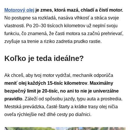
Motorový olej
je zmes, ktorá mazá, chladí a čistí motor.
No postupne sa rozkladá, nasáva vlhkosť a stráca svoje
vlastnosti. Po 20–30 tisícoch kilometrov už neplní svoju
funkciu, čo znamená, že časti motora sa začnú prehrievať,
zvyšuje sa trenie a riziko zadretia prudko rastie.
Koľko je teda ideálne?
Ak chceš, aby tvoj motor vydržal, mechanik odporúča
meniť olej každých 15-tisíc kilometrov
.
Maximálny
bezpečný limit je 20-tisíc, no ani to nie je univerzálne
pravidlo
. Záleží od spôsobu jazdy, typu auta a prostredia.
Mestská prevádzka, časté štarty a krátke trasy olej ničia
oveľa rýchlejšie než dlhé cesty po diaľnici.