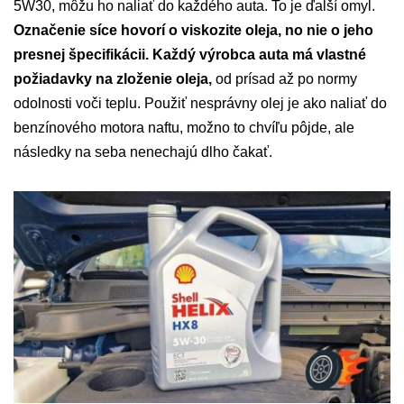
5W30, môžu ho naliať do každého auta. To je ďalší omyl.
Označenie síce hovorí o viskozite oleja, no nie o jeho
presnej špecifikácii. Každý výrobca auta má vlastné
požiadavky na zloženie oleja,
od prísad až po normy
odolnosti voči teplu. Použiť nesprávny olej je ako naliať do
benzínového motora naftu, možno to chvíľu pôjde, ale
následky na seba nenechajú dlho čakať.