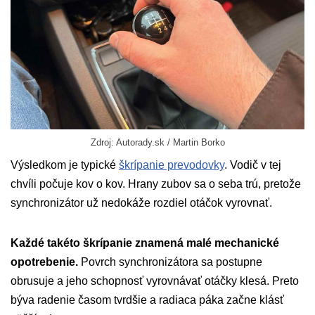
Zdroj: Autorady.sk / Martin Borko
Výsledkom je typické
škrípanie prevodovky
. Vodič v tej
chvíli počuje kov o kov. Hrany zubov sa o seba trú, pretože
synchronizátor už nedokáže rozdiel otáčok vyrovnať.
Každé takéto škrípanie znamená malé mechanické
opotrebenie.
Povrch synchronizátora sa postupne
obrusuje a jeho schopnosť vyrovnávať otáčky klesá. Preto
býva radenie časom tvrdšie a radiaca páka začne klásť