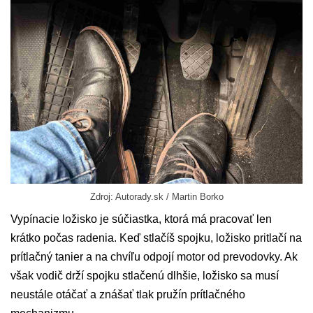
Zdroj: Autorady.sk / Martin Borko
Vypínacie ložisko je súčiastka, ktorá má pracovať len
krátko počas radenia. Keď stlačíš spojku, ložisko pritlačí na
prítlačný tanier a na chvíľu odpojí motor od prevodovky. Ak
však vodič drží spojku stlačenú dlhšie, ložisko sa musí
neustále otáčať a znášať tlak pružín prítlačného