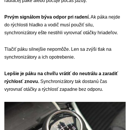
radiacej páke alebo počuje počas jazdy.
Prvým signálom býva odpor pri radení.
Ak páka nejde
do rýchlosti hladko a vodič musí použiť silu,
synchronizátory ešte nestihli vyrovnať otáčky hriadeľov.
Tlačiť páku silnejšie nepomôže. Len sa zvýši tlak na
synchronizátory a ich opotrebenie.
Lepšie je páku na chvíľu vrátiť do neutrálu a zaradiť
rýchlosť znovu.
Synchronizátory tak dostanú čas
vyrovnať otáčky a rýchlosť zapadne bez odporu.