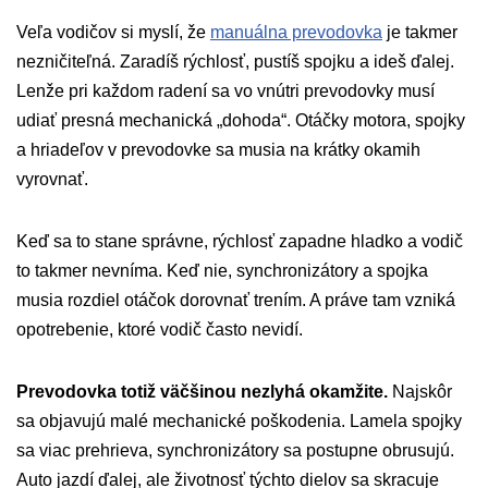
Veľa vodičov si myslí, že
manuálna prevodovka
je takmer
nezničiteľná. Zaradíš rýchlosť, pustíš spojku a ideš ďalej.
Lenže pri každom radení sa vo vnútri prevodovky musí
udiať presná mechanická „dohoda“. Otáčky motora, spojky
a hriadeľov v prevodovke sa musia na krátky okamih
vyrovnať.
Keď sa to stane správne, rýchlosť zapadne hladko a vodič
to takmer nevníma. Keď nie, synchronizátory a spojka
musia rozdiel otáčok dorovnať trením. A práve tam vzniká
opotrebenie, ktoré vodič často nevidí.
Prevodovka totiž väčšinou nezlyhá okamžite.
Najskôr
sa objavujú malé mechanické poškodenia. Lamela spojky
sa viac prehrieva, synchronizátory sa postupne obrusujú.
Auto jazdí ďalej, ale životnosť týchto dielov sa skracuje