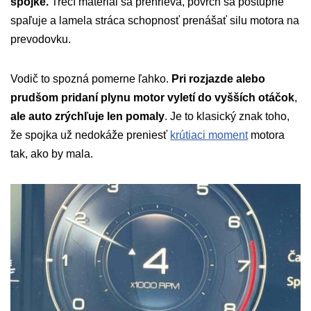
spojke.
Trecí materiál sa prehrieva, povrch sa postupne
spaľuje a lamela stráca schopnosť prenášať silu motora na
prevodovku.
Vodič to spozná pomerne ľahko.
Pri rozjazde alebo
prudšom pridaní plynu motor vyletí do vyšších otáčok
,
ale auto zrýchľuje len pomaly
. Je to klasický znak toho,
že spojka už nedokáže preniesť
krútiaci moment
motora
tak, ako by mala.