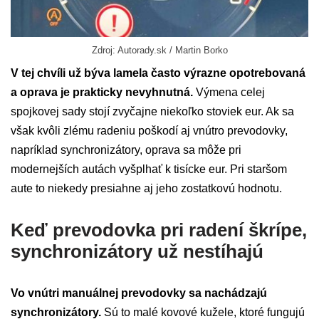
Zdroj: Autorady.sk / Martin Borko
V tej chvíli už býva lamela často výrazne opotrebovaná
a oprava je prakticky nevyhnutná.
Výmena celej
spojkovej sady stojí zvyčajne niekoľko stoviek eur. Ak sa
však kvôli zlému radeniu poškodí aj vnútro prevodovky,
napríklad synchronizátory, oprava sa môže pri
modernejších autách vyšplhať k tisícke eur. Pri staršom
aute to niekedy presiahne aj jeho zostatkovú hodnotu.
Keď prevodovka pri radení škrípe,
synchronizátory už nestíhajú
Vo vnútri manuálnej prevodovky sa nachádzajú
synchronizátory.
Sú to malé kovové kužele, ktoré fungujú