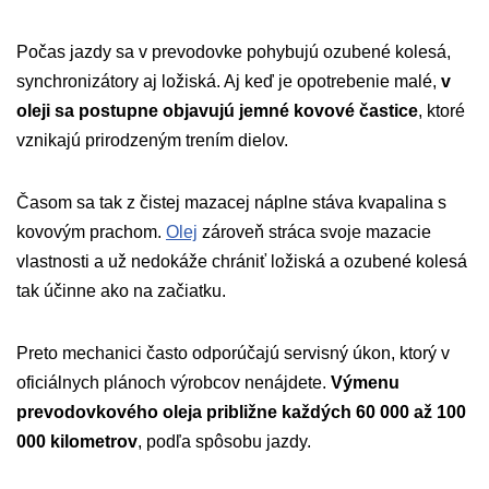
Počas jazdy sa v prevodovke pohybujú ozubené kolesá,
synchronizátory aj ložiská. Aj keď je opotrebenie malé,
v
oleji sa postupne objavujú jemné kovové častice
, ktoré
vznikajú prirodzeným trením dielov.
Časom sa tak z čistej mazacej náplne stáva kvapalina s
kovovým prachom.
Olej
zároveň stráca svoje mazacie
vlastnosti a už nedokáže chrániť ložiská a ozubené kolesá
tak účinne ako na začiatku.
Preto mechanici často odporúčajú servisný úkon, ktorý v
oficiálnych plánoch výrobcov nenájdete.
Výmenu
prevodovkového oleja približne každých 60 000 až 100
000 kilometrov
, podľa spôsobu jazdy.