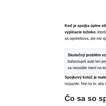
Keď je spojka úplne st
vypínacie ložisko
, ktor
sa opotrebúva, ale nie s
Skutočný problém vzn
balansuješ auto len pe
sa neustále mení na tep
Spojkový kotúč je mate
rozjazde. Nie na to, aby
Čo sa so s