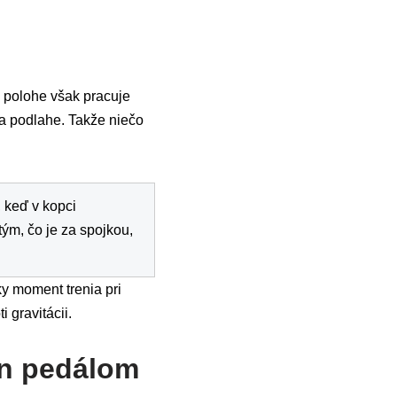
to polohe však pracuje
na podlahe. Takže niečo
, keď v kopci
ým, čo je za spojkou,
ky moment trenia pri
 gravitácii.
en pedálom