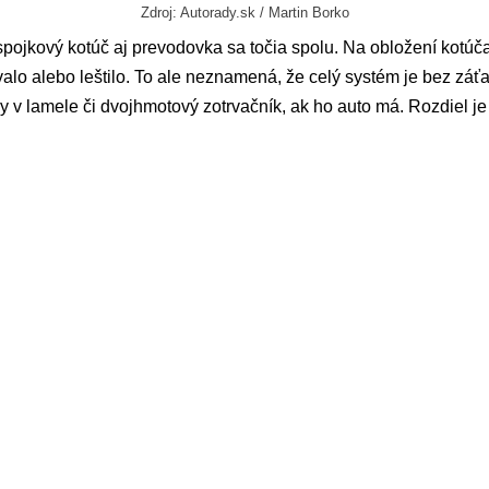
Zdroj: Autorady.sk / Martin Borko
 spojkový kotúč aj prevodovka sa točia spolu. Na obložení kot
valo alebo leštilo. To ale neznamená, že celý systém je bez záťaž
y v lamele či dvojhmotový zotrvačník, ak ho auto má. Rozdiel j