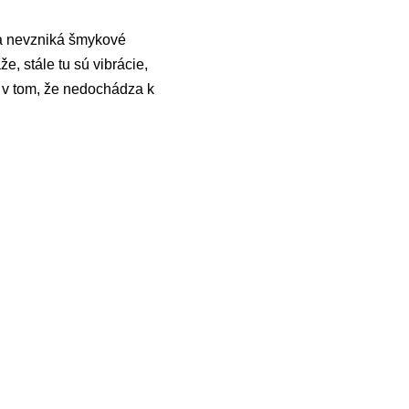
úča nevzniká šmykové
e, stále tu sú vibrácie,
e v tom, že nedochádza k