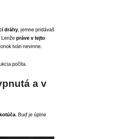
ci dráhy
, jemne pridávaš
a. Lenže
práve v tejto
vonok tvári nevinne.
ukcia počíta.
ypnutá a v
 kotúča
. Buď je úplne