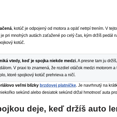
lačená
, kotúč je odpojený od motora a opäť netrpí trením. V tej
é je pri mnohých autách zaťažené po celý čas, kým držíš pedál 
pojkový kotúč.
iká vtedy, keď je spojka niekde medzi.
A presne tam ju držíš
dálom. V praxi to znamená, že rozdiel otáčok medzi motorom a t
lo, ktoré spojkový kotúč prehrieva a ničí.
riálovo veľmi blízky
brzdovej platničke
. Je navrhnutý na krát
 niekoľko sekúnd alebo desiatok sekúnd držal hmotnosť auta proti
pojkou deje, keď držíš auto l