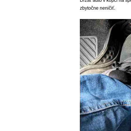
Držať auto v kopci na spo
zbytočne neničiť.