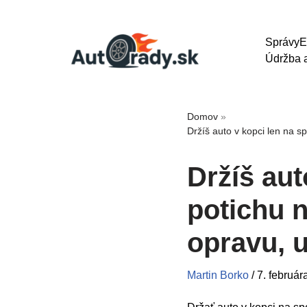
Správy
E
Údržba a
Domov
»
Držíš auto v kopci len na s
Držíš aut
potichu n
opravu, 
Martin Borko
/
7. február