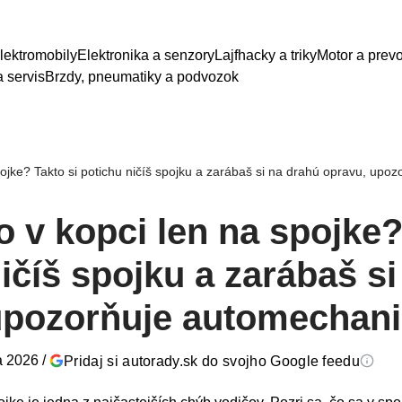
lektromobily
Elektronika a senzory
Lajfhacky a triky
Motor a prev
 servis
Brzdy, pneumatiky a podvozok
pojke? Takto si potichu ničíš spojku a zarábaš si na drahú opravu, upo
o v kopci len na spojke?
ičíš spojku a zarábaš s
upozorňuje automechan
a 2026
/
Pridaj si autorady.sk do svojho Google feedu