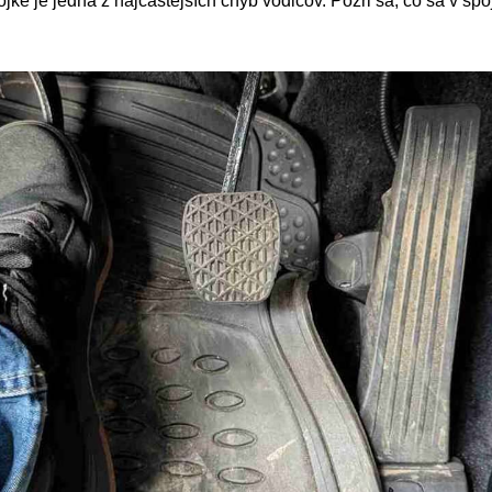
jke je jedna z najčastejších chýb vodičov. Pozri sa, čo sa v spo