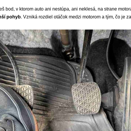
eš bod, v ktorom auto ani nestúpa, ani neklesá, na strane motora
nší pohyb
. Vzniká rozdiel otáčok medzi motorom a tým, čo je z