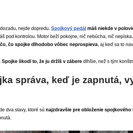
e dozadu, nejde dopredu.
Spojkový pedál
máš niekde v polovi
máš pod kontrolou. Motor beží pokojne, nič nebúcha, nič nepísk
niečo, čo spojke dlhodobo vôbec neprospieva
, aj keď sa to na
.
Spojke škodí to, že ju držíš v zábere
dlhšie, než s tým konštr
ka správa, keď je zapnutá, v
de dva stavy, ktoré sú
najzdravšie pre obloženie spojkového
pnutá.