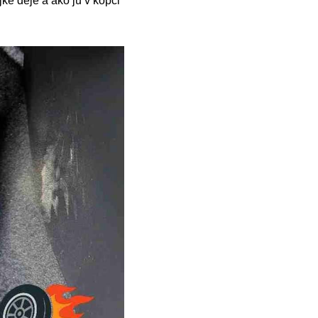
jke deje a ako ju v kopci