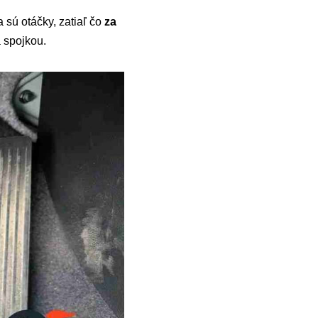
 sú otáčky, zatiaľ čo
za
a spojkou.