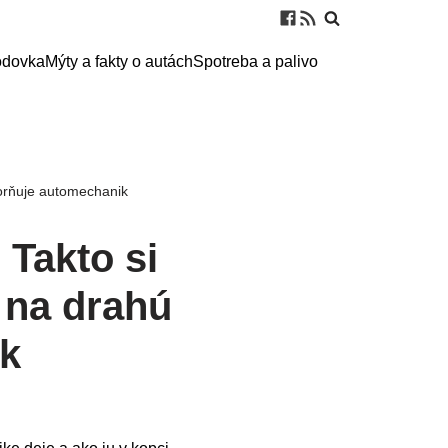
odovka
Mýty a fakty o autách
Spotreba a palivo
zorňuje automechanik
 Takto si
i na drahú
ik