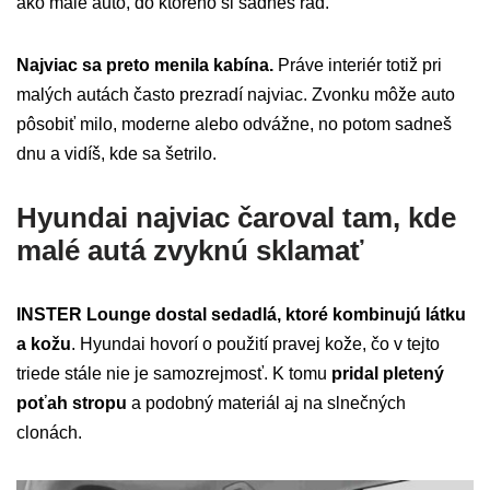
ako malé auto, do ktorého si sadneš rád.
Najviac sa preto menila kabína.
Práve interiér totiž pri
malých autách často prezradí najviac. Zvonku môže auto
pôsobiť milo, moderne alebo odvážne, no potom sadneš
dnu a vidíš, kde sa šetrilo.
Hyundai najviac čaroval tam, kde
malé autá zvyknú sklamať
INSTER Lounge dostal sedadlá, ktoré kombinujú látku
a kožu
. Hyundai hovorí o použití pravej kože, čo v tejto
triede stále nie je samozrejmosť. K tomu
pridal pletený
poťah stropu
a podobný materiál aj na slnečných
clonách.