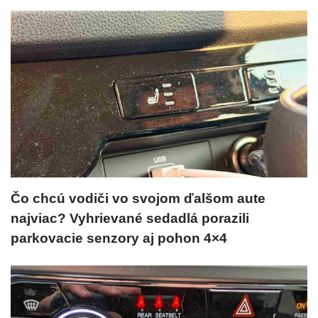
Čo chcú vodiči vo svojom ďalšom aute
najviac? Vyhrievané sedadlá porazili
parkovacie senzory aj pohon 4×4