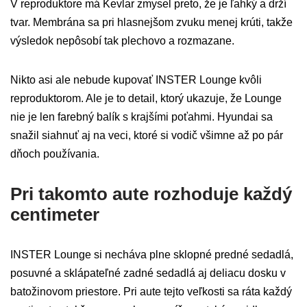
V reproduktore má Kevlar zmysel preto, že je ľahký a drží
tvar. Membrána sa pri hlasnejšom zvuku menej krúti, takže
výsledok nepôsobí tak plechovo a rozmazane.
Nikto asi ale nebude kupovať INSTER Lounge kvôli
reproduktorom. Ale je to detail, ktorý ukazuje, že Lounge
nie je len farebný balík s krajšími poťahmi. Hyundai sa
snažil siahnuť aj na veci, ktoré si vodič všimne až po pár
dňoch používania.
Pri takomto aute rozhoduje každý
centimeter
INSTER Lounge si necháva plne sklopné predné sedadlá,
posuvné a sklápateľné zadné sedadlá aj deliacu dosku v
batožinovom priestore. Pri aute tejto veľkosti sa ráta každý