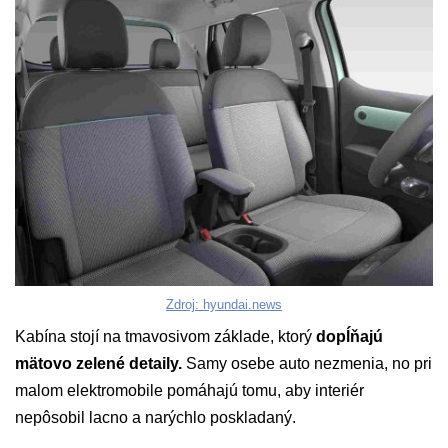
Zdroj: hyundai.news
Kabína stojí na tmavosivom základe, ktorý
dopĺňajú
mätovo zelené detaily.
Samy osebe auto nezmenia, no pri
malom elektromobile pomáhajú tomu, aby interiér
nepôsobil lacno a narýchlo poskladaný.