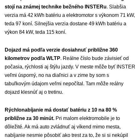
stojí na známej technike bežného INSTERu
. Slabšia
verzia má 42 kWh batériu a elektromotor s výkonom 71 kW,
teda 97 koní. Silnejšia verzia dostane 49 kWh batériu a
výkon 84 kW, teda 115 koní.
Dojazd má podľa verzie dosiahnuť približne 360
kilometrov podľa WLTP
. Reálne číslo bude závisieť od
počasia, rýchlosti aj štýlu jazdy. V meste môže byť INSTER
veľmi úsporný, no na diaľnici a v zime by som s
tabuľkovým údajom veľmi nepočítal. Tam môže reálny
dojazd klesnúť aj o tretinu.
Rýchlonabíjanie má dostať batériu z 10 na 80 %
približne za 30 minút.
Pri malom elektromobile je to
dôležité. Ak má auto zvládnuť aj víkend mimo mesta,
nabíjanie nesmie pôsobiť ako trest za to, že si si nekúpil