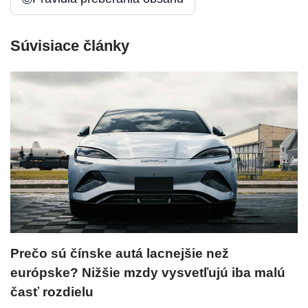
Súvisiace články
Prečo sú čínske autá lacnejšie než
európske? Nižšie mzdy vysvetľujú iba malú
časť rozdielu