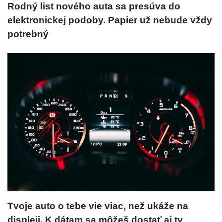
Rodný list nového auta sa presúva do
elektronickej podoby. Papier už nebude vždy
potrebný
Tvoje auto o tebe vie viac, než ukáže na
displeji. K dátam sa môžeš dostať aj ty