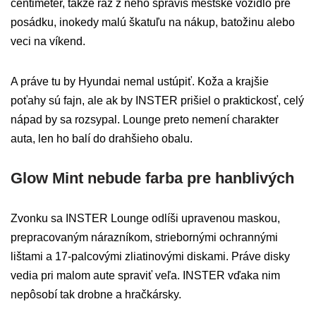
centimeter, takže raz z neho spravíš mestské vozidlo pre
posádku, inokedy malú škatuľu na nákup, batožinu alebo
veci na víkend.
A práve tu by Hyundai nemal ustúpiť. Koža a krajšie
poťahy sú fajn, ale ak by INSTER prišiel o praktickosť, celý
nápad by sa rozsypal. Lounge preto nemení charakter
auta, len ho balí do drahšieho obalu.
Glow Mint nebude farba pre hanblivých
Zvonku sa INSTER Lounge odlíši upravenou maskou,
prepracovaným nárazníkom, striebornými ochrannými
lištami a 17-palcovými zliatinovými diskami. Práve disky
vedia pri malom aute spraviť veľa. INSTER vďaka nim
nepôsobí tak drobne a hračkársky.