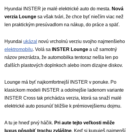
Hyundai INSTER je malé elektrické auto do mesta.
Nová
verzia Lounge
sa však tvári, že chce byť niečím viac než
len praktickým presúvadlom na nákup, do práce a späť.
Hyundai
ukázal
novú vrcholnú verziu svojho najmenšieho
elektromobilu
. Volá sa
INSTER Lounge
a už samotný
názov prezrádza, že automobilka tentoraz nešla len po
ďalších plastových doplnkoch alebo inom dizajne diskov.
Lounge má byť najkomfortnejší INSTER v ponuke. Po
klasickom modeli INSTER a odolnejšie ladenom variante
INSTER Cross tak prichádza verzia, ktorá sa snaží malé
elektrické auto posunúť bližšie k prémiovejšiemu dojmu.
A tu je hneď prvý háčik.
Pri aute tejto veľkosti môže
luxus pôsobiť trochu zvláštne
. Keď si kupuješ najmenší