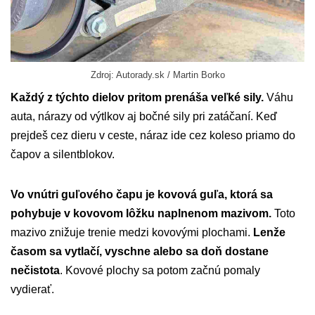
Zdroj: Autorady.sk / Martin Borko
Každý z týchto dielov pritom prenáša veľké sily.
Váhu
auta, nárazy od výtlkov aj bočné sily pri zatáčaní. Keď
prejdeš cez dieru v ceste, náraz ide cez koleso priamo do
čapov a silentblokov.
Vo vnútri guľového čapu je kovová guľa, ktorá sa
pohybuje v kovovom lôžku naplnenom mazivom.
Toto
mazivo znižuje trenie medzi kovovými plochami.
Lenže
časom sa vytlačí, vyschne alebo sa doň dostane
nečistota
. Kovové plochy sa potom začnú pomaly
vydierať.