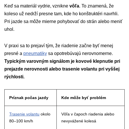
Keď sa materiál vydrie, vznikne
vôľa
. To znamená, že
koleso už nedrží presne tam, kde ho konštruktéri navrhli.
Pri jazde sa môže mierne pohybovať do strán alebo meniť
uhol.
V praxi sa to prejaví tým, že riadenie začne byť menej
presné a
pneumatiky
sa opotrebúvajú nerovnomerne.
Typickým varovným signálom je kovové klepnutie pri
prejazde nerovnosti alebo trasenie volantu pri vyššej
rýchlosti.
Príznak počas jazdy
Kde môže byť problém
Trasenie volantu
okolo
Vôľa v čapoch riadenia alebo
80–100 km/h
nevyvážené kolesá