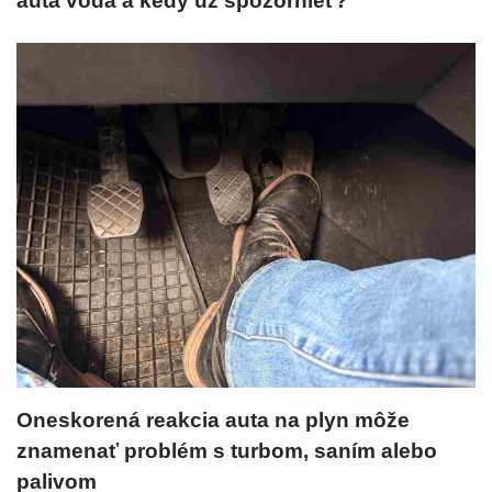
auta voda a kedy už spozornieť?
Oneskorená reakcia auta na plyn môže
znamenať problém s turbom, saním alebo
palivom