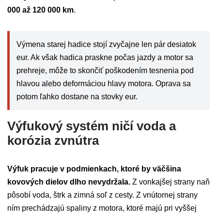
000 až 120 000 km
.
Výmena starej hadice stojí zvyčajne len pár desiatok
eur. Ak však hadica praskne počas jazdy a motor sa
prehreje, môže to skončiť poškodením tesnenia pod
hlavou alebo deformáciou hlavy motora. Oprava sa
potom ľahko dostane na stovky eur.
Výfukový systém ničí voda a
korózia zvnútra
Výfuk pracuje v podmienkach, ktoré by väčšina
kovových dielov dlho nevydržala.
Z vonkajšej strany naň
pôsobí voda, štrk a zimná soľ z cesty. Z vnútornej strany
ním prechádzajú spaliny z motora, ktoré majú pri vyššej