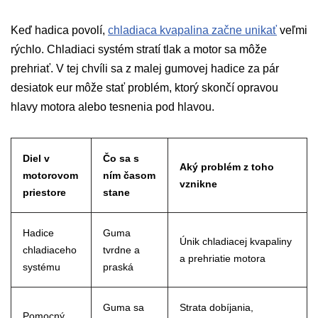
Keď hadica povolí,
chladiaca kvapalina začne unikať
veľmi
rýchlo. Chladiaci systém stratí tlak a motor sa môže
prehriať. V tej chvíli sa z malej gumovej hadice za pár
desiatok eur môže stať problém, ktorý skončí opravou
hlavy motora alebo tesnenia pod hlavou.
Diel v
Čo sa s
Aký problém z toho
motorovom
ním časom
vznikne
priestore
stane
Hadice
Guma
Únik chladiacej kvapaliny
chladiaceho
tvrdne a
a prehriatie motora
systému
praská
Guma sa
Strata dobíjania,
Pomocný