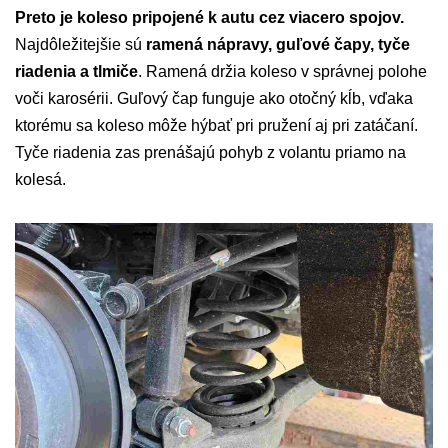
Preto je koleso pripojené k autu cez viacero spojov.
Najdôležitejšie sú
ramená nápravy, guľové čapy, tyče
riadenia a tlmiče
. Ramená držia koleso v správnej polohe
voči karosérii. Guľový čap funguje ako otočný kĺb, vďaka
ktorému sa koleso môže hýbať pri pružení aj pri zatáčaní.
Tyče riadenia zas prenášajú pohyb z volantu priamo na
kolesá.