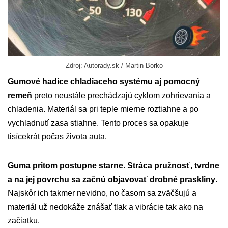
Zdroj: Autorady.sk / Martin Borko
Gumové hadice chladiaceho systému aj pomocný
remeň
preto neustále prechádzajú cyklom zohrievania a
chladenia. Materiál sa pri teple mierne roztiahne a po
vychladnutí zasa stiahne. Tento proces sa opakuje
tisícekrát počas života auta.
Guma pritom postupne starne. Stráca pružnosť, tvrdne
a na jej povrchu sa začnú objavovať drobné praskliny
.
Najskôr ich takmer nevidno, no časom sa zväčšujú a
materiál už nedokáže znášať tlak a vibrácie tak ako na
začiatku.