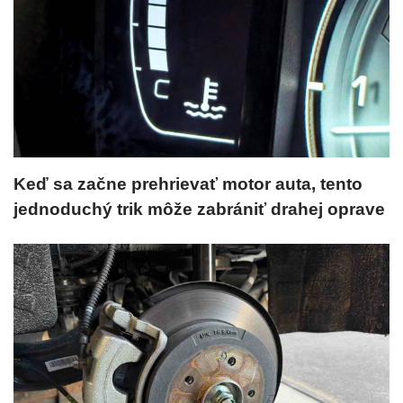
Keď sa začne prehrievať motor auta, tento
jednoduchý trik môže zabrániť drahej oprave