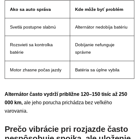
Ako sa auto správa
Kde môže byť problém
Svetlá postupne slabnú
Alternátor nedobíja batériu
Rozsvieti sa kontrolka
Dobíjanie nefunguje
batérie
správne
Motor zhasne počas jazdy
Batéria sa úplne vybila
Alternátor často vydrží približne 120–150 tisíc až 250
000 km,
ale jeho porucha prichádza bez veľkého
varovania.
Prečo vibrácie pri rozjazde často
nespôsobuje spojka, ale uloženie