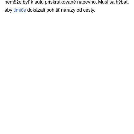
nemôže byť k autu priskrutkované napevno. Musí sa hýbať,
aby
tlmiče
dokázali pohltiť nárazy od cesty.