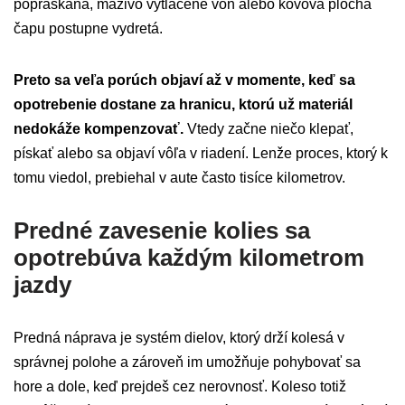
popraskaná, mazivo vytlačené von alebo kovová plocha
čapu postupne vydretá.
Preto sa veľa porúch objaví až v momente, keď sa
opotrebenie dostane za hranicu, ktorú už materiál
nedokáže kompenzovať.
Vtedy začne niečo klepať,
pískať alebo sa objaví vôľa v riadení. Lenže proces, ktorý k
tomu viedol, prebiehal v aute často tisíce kilometrov.
Predné zavesenie kolies sa
opotrebúva každým kilometrom
jazdy
Predná náprava je systém dielov, ktorý drží kolesá v
správnej polohe a zároveň im umožňuje pohybovať sa
hore a dole, keď prejdeš cez nerovnosť. Koleso totiž