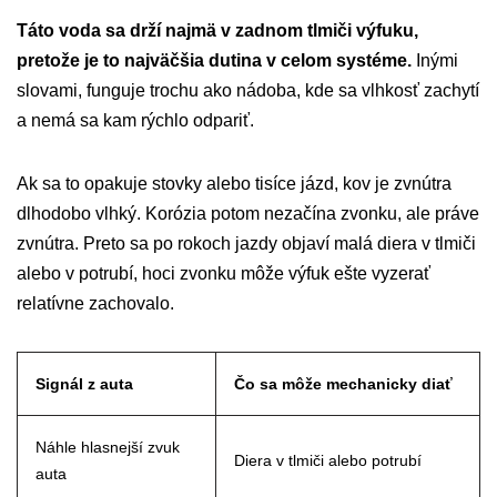
Táto voda sa drží najmä v zadnom tlmiči výfuku,
pretože je to najväčšia dutina v celom systéme.
Inými
slovami, funguje trochu ako nádoba, kde sa vlhkosť zachytí
a nemá sa kam rýchlo odpariť.
Ak sa to opakuje stovky alebo tisíce jázd, kov je zvnútra
dlhodobo vlhký. Korózia potom nezačína zvonku, ale práve
zvnútra. Preto sa po rokoch jazdy objaví malá diera v tlmiči
alebo v potrubí, hoci zvonku môže výfuk ešte vyzerať
relatívne zachovalo.
Signál z auta
Čo sa môže mechanicky diať
Náhle hlasnejší zvuk
Diera v tlmiči alebo potrubí
auta