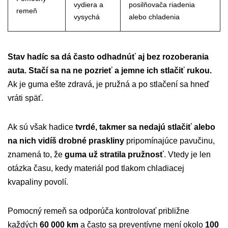
vydiera a
posilňovača riadenia
remeň
vysychá
alebo chladenia
Stav hadíc sa dá často odhadnúť aj bez rozoberania
auta.
Stačí sa na ne pozrieť a jemne ich stlačiť rukou.
Ak je guma ešte zdravá, je pružná a po stlačení sa hneď
vráti späť.
Ak sú však hadice
tvrdé, takmer sa nedajú stlačiť alebo
na nich vidíš drobné praskliny
pripomínajúce pavučinu,
znamená to, že
guma už stratila pružnosť
. Vtedy je len
otázka času, kedy materiál pod tlakom chladiacej
kvapaliny povolí.
Pomocný remeň sa odporúča kontrolovať približne
každých
60 000 km
a často sa preventívne mení okolo
100