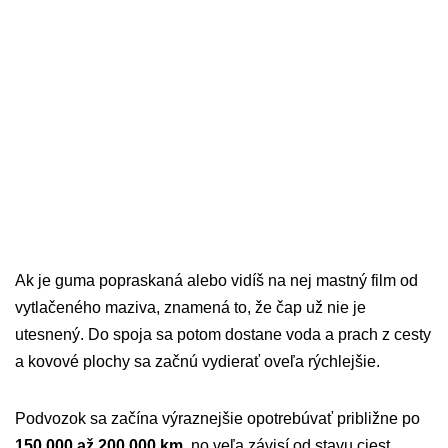
Ak je guma popraskaná alebo vidíš na nej mastný film od
vytlačeného maziva, znamená to, že čap už nie je
utesnený. Do spoja sa potom dostane voda a prach z cesty
a kovové plochy sa začnú vydierať oveľa rýchlejšie.
Podvozok sa začína výraznejšie opotrebúvať približne po
150 000 až 200 000 km
, no veľa závisí od stavu ciest.