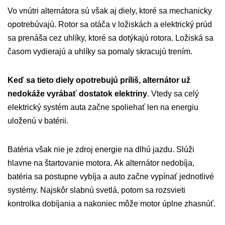
Vo vnútri alternátora sú však aj diely, ktoré sa mechanicky
opotrebúvajú. Rotor sa otáča v ložiskách a elektrický prúd
sa prenáša cez uhlíky, ktoré sa dotýkajú rotora. Ložiská sa
časom vydierajú a uhlíky sa pomaly skracujú trením.
Keď sa tieto diely opotrebujú príliš, alternátor už
nedokáže vyrábať dostatok elektriny
. Vtedy sa celý
elektrický systém auta začne spoliehať len na energiu
uloženú v batérii.
Batéria však nie je zdroj energie na dlhú jazdu. Slúži
hlavne na štartovanie motora. Ak alternátor nedobíja,
batéria sa postupne vybíja a auto začne vypínať jednotlivé
systémy. Najskôr slabnú svetlá, potom sa rozsvieti
kontrolka dobíjania a nakoniec môže motor úplne zhasnúť.