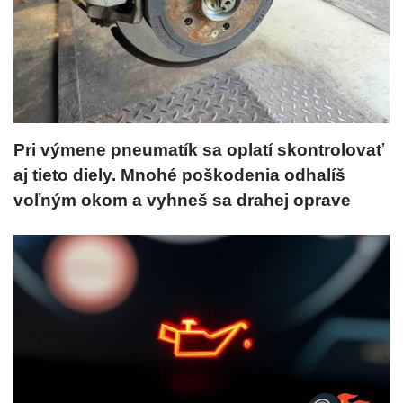
Pri výmene pneumatík sa oplatí skontrolovať
aj tieto diely. Mnohé poškodenia odhalíš
voľným okom a vyhneš sa drahej oprave