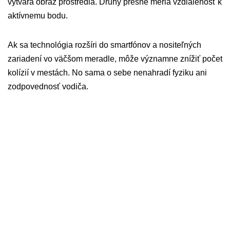
vytvára obraz prostredia. Druhý presne meria vzdialenosť k
aktívnemu bodu.
Ak sa technológia rozšíri do smartfónov a nositeľných
zariadení vo väčšom meradle, môže významne znížiť počet
kolízií v mestách. No sama o sebe nenahradí fyziku ani
zodpovednosť vodiča.