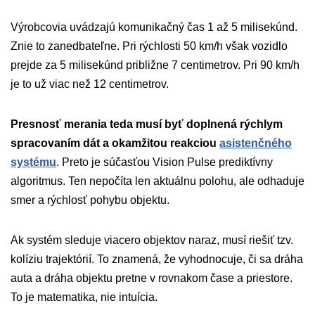
Výrobcovia uvádzajú komunikačný čas 1 až 5 milisekúnd.
Znie to zanedbateľne. Pri rýchlosti 50 km/h však vozidlo
prejde za 5 milisekúnd približne 7 centimetrov. Pri 90 km/h
je to už viac než 12 centimetrov.
Presnosť merania teda musí byť doplnená rýchlym
spracovaním dát a okamžitou reakciou
asistenčného
systému
. Preto je súčasťou Vision Pulse prediktívny
algoritmus. Ten nepočíta len aktuálnu polohu, ale odhaduje
smer a rýchlosť pohybu objektu.
Ak systém sleduje viacero objektov naraz, musí riešiť tzv.
kolíziu trajektórií. To znamená, že vyhodnocuje, či sa dráha
auta a dráha objektu pretne v rovnakom čase a priestore.
To je matematika, nie intuícia.