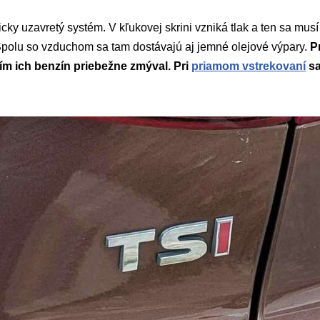
icky uzavretý systém. V kľukovej skrini vzniká tlak a ten sa mu
Spolu so vzduchom sa tam dostávajú aj jemné olejové výpary.
P
m ich benzín priebežne zmýval. Pri
priamom vstrekovaní
sa