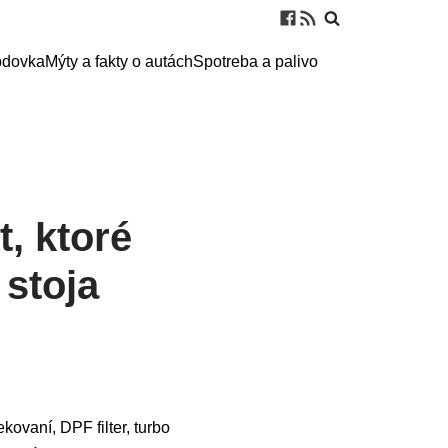
odovka
Mýty a fakty o autách
Spotreba a palivo
, ktoré
 stoja
ovaní, DPF filter, turbo