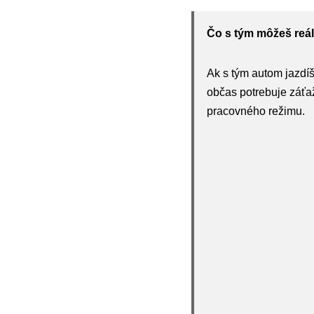
Čo s tým môžeš reál
Ak s tým autom jazdíš
občas potrebuje záťa
pracovného režimu.