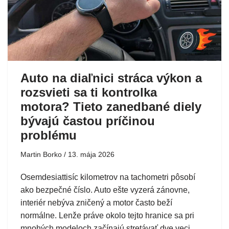
Auto na diaľnici stráca výkon a
rozsvieti sa ti kontrolka
motora? Tieto zanedbané diely
bývajú častou príčinou
problému
Martin Borko
13. mája 2026
Osemdesiattisíc kilometrov na tachometri pôsobí
ako bezpečné číslo. Auto ešte vyzerá zánovne,
interiér nebýva zničený a motor často beží
normálne. Lenže práve okolo tejto hranice sa pri
mnohých modeloch začínajú stretávať dve veci,