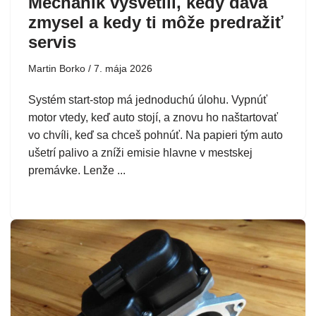
Mechanik vysvetlil, kedy dáva
zmysel a kedy ti môže predražiť
servis
Martin Borko
7. mája 2026
Systém start-stop má jednoduchú úlohu. Vypnúť
motor vtedy, keď auto stojí, a znovu ho naštartovať
vo chvíli, keď sa chceš pohnúť. Na papieri tým auto
ušetrí palivo a zníži emisie hlavne v mestskej
premávke. Lenže ...