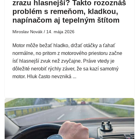
zrazu hlasnejší? Takto rozoznáš
problém s remeňom, kladkou,
napínačom aj tepelným štítom
Miroslav Novák
14. mája 2026
Motor môže bežať hladko, držať otáčky a ťahať
normálne, no pritom z motorového priestoru začne
ísť hlasnejší zvuk než zvyčajne. Práve vtedy je
dôležité nerobiť rýchly záver, že sa kazí samotný
motor. Hluk často nevzniká ...