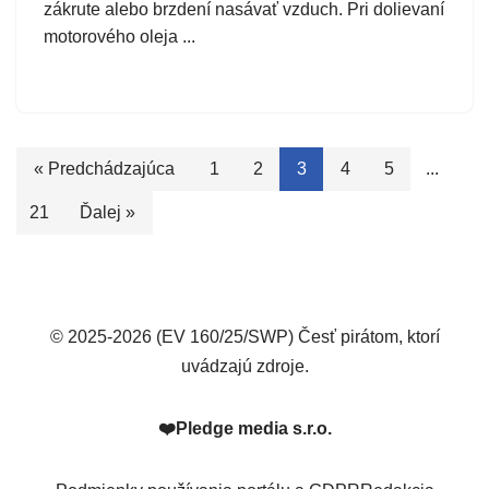
zákrute alebo brzdení nasávať vzduch. Pri dolievaní
motorového oleja ...
« Predchádzajúca
1
2
3
4
5
...
21
Ďalej »
© 2025-2026 (EV 160/25/SWP) Česť pirátom, ktorí
uvádzajú zdroje.
❤️
Pledge media s.r.o.