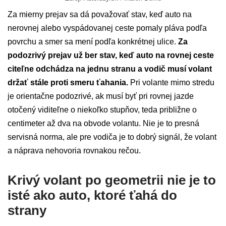
Za mierny prejav sa dá považovať stav, keď auto na
nerovnej alebo vyspádovanej ceste pomaly pláva podľa
povrchu a smer sa mení podľa konkrétnej ulice.
Za
podozrivý prejav už ber stav, keď auto na rovnej ceste
citeľne odchádza na jednu stranu a vodič musí volant
držať stále proti smeru ťahania.
Pri volante mimo stredu
je orientačne podozrivé, ak musí byť pri rovnej jazde
otočený viditeľne o niekoľko stupňov, teda približne o
centimeter až dva na obvode volantu. Nie je to presná
servisná norma, ale pre vodiča je to dobrý signál, že volant
a náprava nehovoria rovnakou rečou.
Krivý volant po geometrii nie je to
isté ako auto, ktoré ťahá do
strany