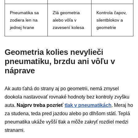
Pneumatika sa
Zlá geometria
Kontrola čapov,
zodiera len na
alebo vôľa v
silentblokov a
jednej hrane
zavesení kolesa
geometrie
Geometria kolies nevylieči
pneumatiku, brzdu ani vôľu v
náprave
Ak auto ťahá do strany aj po geometrii, nemá zmysel
dookola nastavovať rovnaké hodnoty bez kontroly zvyšku
auta.
Najprv treba pozrieť
tlak v pneumatikách
. Meraj ho
za studena, teda pred jazdou alebo po dlhšom státí. Teplá
pneumatika ukáže vyšší tlak a môže zakryť rozdiel medzi
stranami.