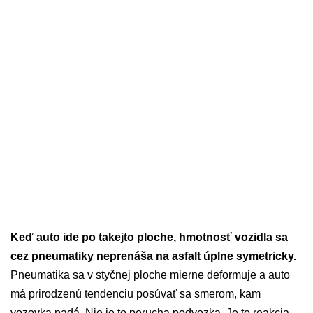
Keď auto ide po takejto ploche, hmotnosť vozidla sa
cez pneumatiky neprenáša na asfalt úplne symetricky.
Pneumatika sa v styčnej ploche mierne deformuje a auto
má prirodzenú tendenciu posúvať sa smerom, kam
vozovka padá. Nie je to porucha podvozka. Je to reakcia