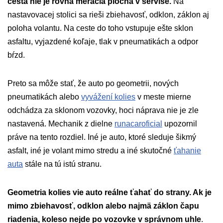
cesta nie je rovná meracia plocha v servise.
Na
nastavovacej stolici sa rieši zbiehavosť, odklon, záklon aj
poloha volantu. Na ceste do toho vstupuje ešte sklon
asfaltu, vyjazdené koľaje, tlak v pneumatikách a odpor
bŕzd.
Preto sa môže stať, že auto po geometrii, nových
pneumatikách alebo
vyvážení kolies
v meste mierne
odchádza za sklonom vozovky, hoci náprava nie je zle
nastavená. Mechanik z dielne
runacaroficial
upozornil
práve na tento rozdiel. Iné je auto, ktoré sleduje šikmý
asfalt, iné je volant mimo stredu a iné skutočné
ťahanie
auta
stále na tú istú stranu.
Geometria kolies vie auto reálne ťahať do strany. Ak je
mimo zbiehavosť, odklon alebo najmä záklon čapu
riadenia, koleso nejde po vozovke v správnom uhle
.