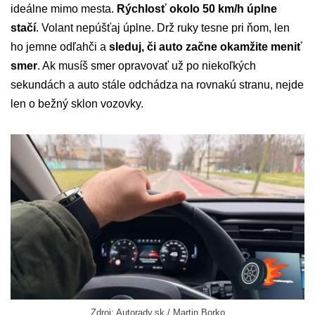
ideálne mimo mesta.
Rýchlosť okolo 50 km/h úplne
stačí
. Volant nepúšťaj úplne. Drž ruky tesne pri ňom, len
ho jemne odľahči a
sleduj, či auto začne okamžite meniť
smer
. Ak musíš smer opravovať už po niekoľkých
sekundách a auto stále odchádza na rovnakú stranu, nejde
len o bežný sklon vozovky.
Zdroj: Autorady.sk / Martin Borko