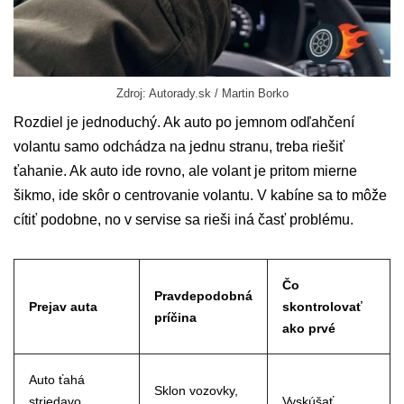
Zdroj: Autorady.sk / Martin Borko
Rozdiel je jednoduchý. Ak auto po jemnom odľahčení
volantu samo odchádza na jednu stranu, treba riešiť
ťahanie. Ak auto ide rovno, ale volant je pritom mierne
šikmo, ide skôr o centrovanie volantu. V kabíne sa to môže
cítiť podobne, no v servise sa rieši iná časť problému.
Čo
Pravdepodobná
Prejav auta
skontrolovať
príčina
ako prvé
Auto ťahá
Sklon vozovky,
striedavo
Vyskúšať