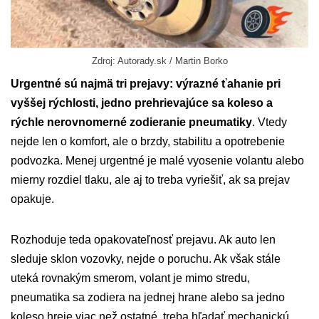
Zdroj: Autorady.sk / Martin Borko
Urgentné sú najmä tri prejavy: výrazné ťahanie pri
vyššej rýchlosti, jedno prehrievajúce sa koleso a
rýchle nerovnomerné zodieranie pneumatiky
. Vtedy
nejde len o komfort, ale o brzdy, stabilitu a opotrebenie
podvozka. Menej urgentné je malé vyosenie volantu alebo
mierny rozdiel tlaku, ale aj to treba vyriešiť, ak sa prejav
opakuje.
Rozhoduje teda opakovateľnosť prejavu. Ak auto len
sleduje sklon vozovky, nejde o poruchu. Ak však stále
uteká rovnakým smerom, volant je mimo stredu,
pneumatika sa zodiera na jednej hrane alebo sa jedno
koleso hreje viac než ostatné, treba hľadať mechanickú