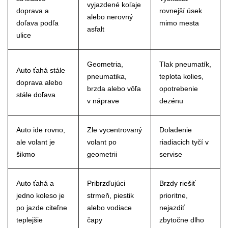
vyjazdené koľaje
doprava a
rovnejší úsek
alebo nerovný
doľava podľa
mimo mesta
asfalt
ulice
Geometria,
Tlak pneumatík,
Auto ťahá stále
pneumatika,
teplota kolies,
doprava alebo
brzda alebo vôľa
opotrebenie
stále doľava
v náprave
dezénu
Auto ide rovno,
Zle vycentrovaný
Doladenie
ale volant je
volant po
riadiacich tyčí v
šikmo
geometrii
servise
Auto ťahá a
Pribrzďujúci
Brzdy riešiť
jedno koleso je
strmeň, piestik
prioritne,
po jazde citeľne
alebo vodiace
nejazdiť
teplejšie
čapy
zbytočne dlho