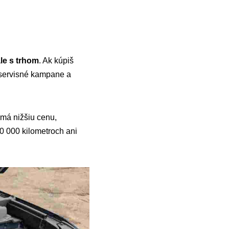
ale s trhom
. Ak kúpiš
é servisné kampane a
e má nižšiu cenu,
0 000 kilometroch ani