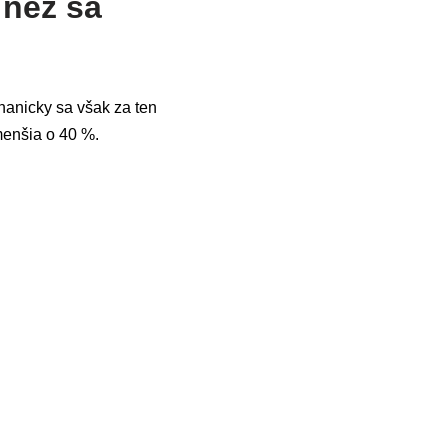
 než sa
hanicky sa však za ten
menšia o 40 %.