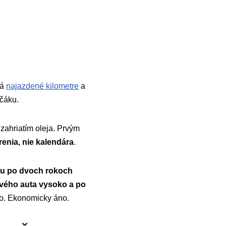
má
najazdené kilometre
a
čáku.
zahriatím oleja. Prvým
renia, nie kalendára
.
mu po dvoch rokoch
nového auta vysoko a po
lo. Ekonomicky áno.