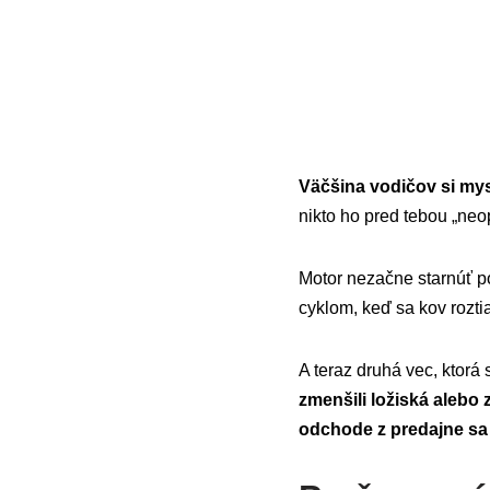
Väčšina vodičov si mys
nikto ho pred tebou „ne
Motor nezačne starnúť p
cyklom, keď sa kov rozt
A teraz druhá vec, ktorá
zmenšili ložiská alebo
odchode z predajne sa 