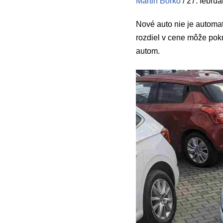
Martin Borko
/
27. febru
Nové auto nie je automa
rozdiel v cene môže pok
autom.