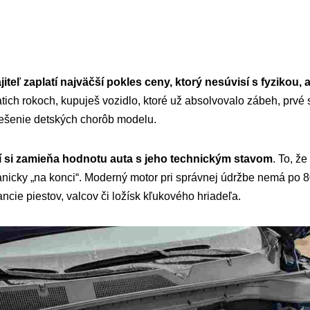
iteľ zaplatí najväčší pokles ceny, ktorý nesúvisí s fyzikou, 
atich rokoch, kupuješ vozidlo, ktoré už absolvovalo zábeh, prv
ešenie detských chorôb modelu.
dí si zamieňa hodnotu auta s jeho technickým stavom
. To, ž
icky „na konci“. Moderný motor pri správnej údržbe nemá po 8
ncie piestov, valcov či ložísk kľukového hriadeľa.