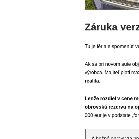
Záruka ver
Tu je fér ale spomenúť v
Ak sa pri novom aute ob
výrobca. Majiteľ platí m
realita.
Lenže rozdiel v cene m
obrovskú rezervu na o
000 eur je v podstate „fo
A bežné opravy za pr