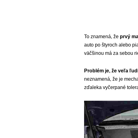
To znamená, že
prvý maj
auto po štyroch alebo pi
väčšinou má za sebou ri
Problém je, že veľa ľu
neznamená, že je mechan
zďaleka vyčerpané tolera