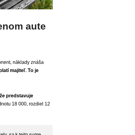
denom aute
onent, náklady znáša
atí majiteľ. To je
 že predstavuje
dnotu 18 000, rozdiel 12
ely, sa k tejto sume