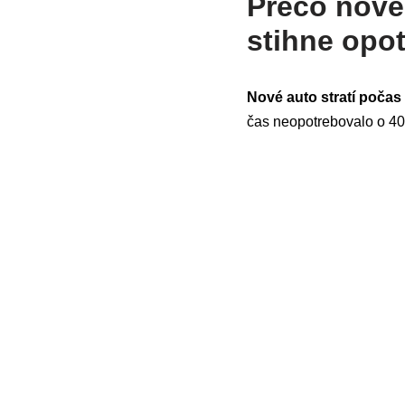
Prečo nové 
stihne opo
Nové auto stratí počas 
čas neopotrebovalo o 40