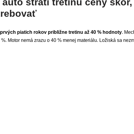
auto stratí tretinu ceny skôr,
trebovať
prvých piatich rokov približne tretinu až 40 % hodnoty
. Mec
 %. Motor nemá zrazu o 40 % menej materiálu. Ložiská sa nez