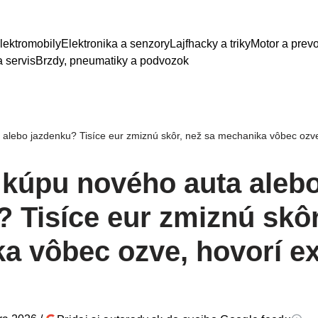
lektromobily
Elektronika a senzory
Lajfhacky a triky
Motor a prev
 servis
Brzdy, pneumatiky a podvozok
alebo jazdenku? Tisíce eur zmiznú skôr, než sa mechanika vôbec ozve
 kúpu nového auta aleb
 Tisíce eur zmiznú skôr
a vôbec ozve, hovorí ex