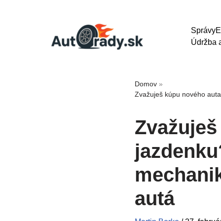
Správy
E
Údržba a
Domov
»
Zvažuješ kúpu nového auta 
Zvažuješ
jazdenku?
mechanik
autá