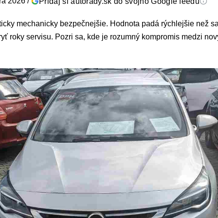
ára 2026
/
Pridaj si autorady.sk do svojho Google feedu
ticky mechanicky bezpečnejšie. Hodnota padá rýchlejšie než sa
ryť roky servisu. Pozri sa, kde je rozumný kompromis medzi n