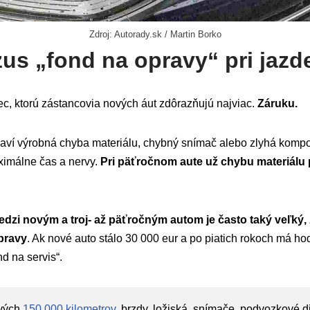
Zdroj: Autorady.sk / Martin Borko
zus „fond na opravy“ pri jaz
ec, ktorú zástancovia nových áut zdôrazňujú najviac.
Záruku.
javí výrobná chyba materiálu, chybný snímač alebo zlyhá komp
aximálne čas a nervy.
Pri päťročnom aute už chybu materiálu pl
edzi novým a troj- až päťročným autom je často taký veľký,
pravy
. Ak nové auto stálo 30 000 eur a po piatich rokoch má ho
nd na servis“.
vých
150 000 kilometrov
, brzdy, ložiská, snímače, podvozkové di