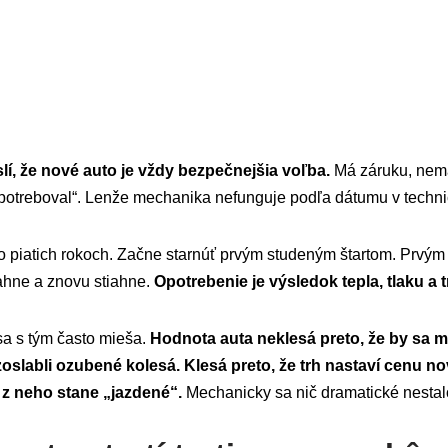
lí, že nové auto je vždy bezpečnejšia voľba.
Má záruku, ne
opotreboval“. Lenže mechanika nefunguje podľa dátumu v techni
o piatich rokoch. Začne starnúť prvým studeným štartom. Prvým 
iahne a znovu stiahne.
Opotrebenie je výsledok tepla, tlaku a t
 sa s tým často mieša.
Hodnota auta neklesá preto, že by sa 
 zoslabli ozubené kolesá. Klesá preto, že trh nastaví cenu 
z neho stane „jazdené“.
Mechanicky sa nič dramatické nesta