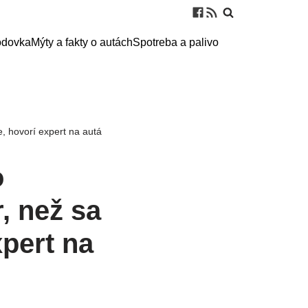
odovka
Mýty a fakty o autách
Spotreba a palivo
, hovorí expert na autá
o
, než sa
pert na