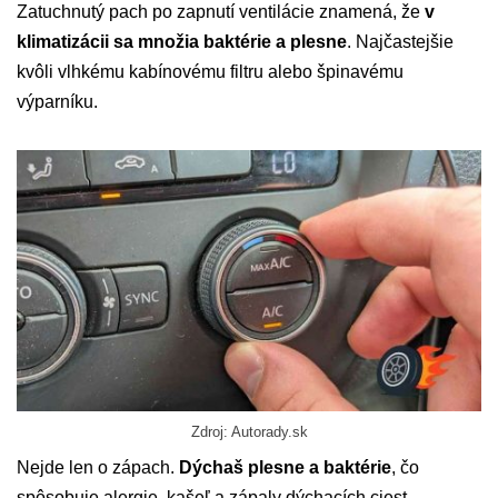
Zatuchnutý pach po zapnutí ventilácie znamená, že
v
klimatizácii sa množia baktérie a plesne
. Najčastejšie
kvôli vlhkému kabínovému filtru alebo špinavému
výparníku.
Zdroj: Autorady.sk
Nejde len o zápach.
Dýchaš plesne a baktérie
, čo
spôsobuje alergie, kašeľ a zápaly dýchacích ciest.