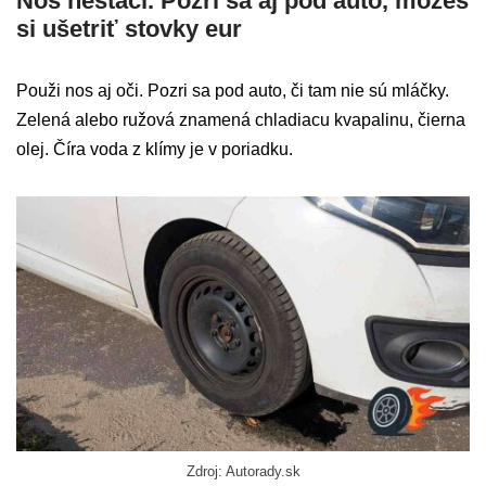
Nos nestačí. Pozri sa aj pod auto, môžeš
si ušetriť stovky eur
Použi nos aj oči. Pozri sa pod auto, či tam nie sú mláčky.
Zelená alebo ružová znamená chladiacu kvapalinu, čierna
olej. Číra voda z klímy je v poriadku.
Zdroj: Autorady.sk