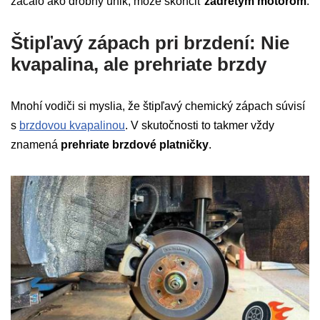
začalo ako drobný únik, môže skončiť
zadretým motorom
.
Štipľavý zápach pri brzdení: Nie
kvapalina, ale prehriate brzdy
Mnohí vodiči si myslia, že štipľavý chemický zápach súvisí
s
brzdovou kvapalinou
. V skutočnosti to takmer vždy
znamená
prehriate brzdové platničky
.