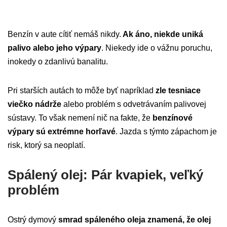
Benzín v aute cítiť nemáš nikdy.
Ak áno, niekde uniká
palivo alebo jeho výpary
. Niekedy ide o vážnu poruchu,
inokedy o zdanlivú banalitu.
Pri starších autách to môže byť napríklad
zle tesniace
viečko nádrže
alebo problém s odvetrávaním palivovej
sústavy. To však nemení nič na fakte, že
benzínové
výpary sú extrémne horľavé
. Jazda s týmto zápachom je
risk, ktorý sa neoplatí.
Spálený olej: Pár kvapiek, veľký
problém
Ostrý dymový
smrad spáleného oleja znamená, že olej