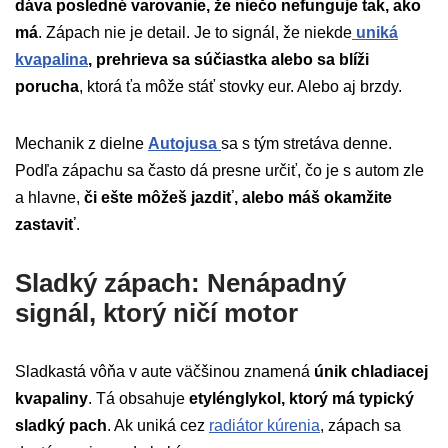
dáva posledné varovanie, že niečo nefunguje tak, ako
má
. Zápach nie je detail. Je to signál, že niekde
uniká
kvapalina
, prehrieva sa súčiastka alebo sa blíži
porucha
, ktorá ťa môže stáť stovky eur. Alebo aj brzdy.
Mechanik z dielne
Autojusa
sa s tým stretáva denne.
Podľa zápachu sa často dá presne určiť, čo je s autom zle
a hlavne,
či ešte môžeš jazdiť, alebo máš okamžite
zastaviť
.
Sladký zápach: Nenápadný
signál, ktorý ničí motor
Sladkastá vôňa v aute väčšinou znamená
únik chladiacej
kvapaliny
. Tá obsahuje
etylénglykol, ktorý má typický
sladký pach
. Ak uniká cez
radiátor kúrenia
, zápach sa