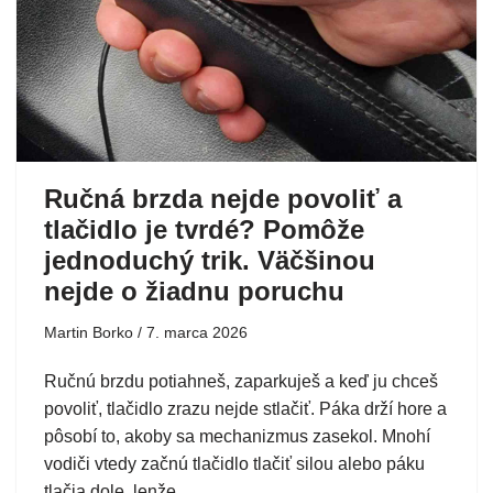
Ručná brzda nejde povoliť a
tlačidlo je tvrdé? Pomôže
jednoduchý trik. Väčšinou
nejde o žiadnu poruchu
Martin Borko
7. marca 2026
Ručnú brzdu potiahneš, zaparkuješ a keď ju chceš
povoliť, tlačidlo zrazu nejde stlačiť. Páka drží hore a
pôsobí to, akoby sa mechanizmus zasekol. Mnohí
vodiči vtedy začnú tlačidlo tlačiť silou alebo páku
tlačia dole, lenže ...