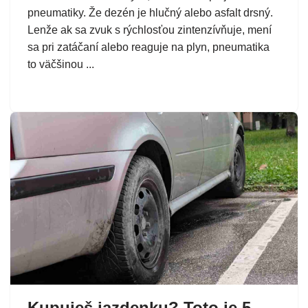
pneumatiky. Že dezén je hlučný alebo asfalt drsný.
Lenže ak sa zvuk s rýchlosťou zintenzívňuje, mení
sa pri zatáčaní alebo reaguje na plyn, pneumatika
to väčšinou ...
Kupuješ jazdenku? Toto je 5