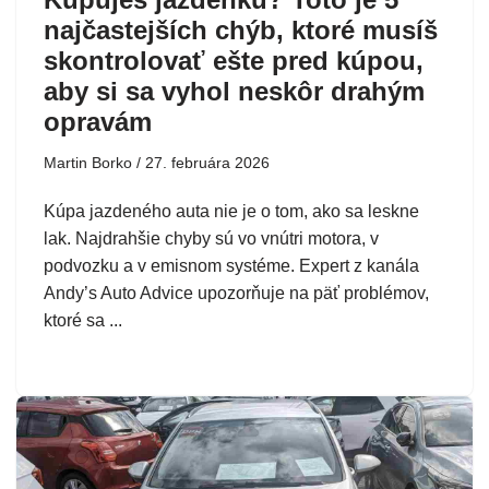
najčastejších chýb, ktoré musíš
skontrolovať ešte pred kúpou,
aby si sa vyhol neskôr drahým
opravám
Martin Borko
27. februára 2026
Kúpa jazdeného auta nie je o tom, ako sa leskne
lak. Najdrahšie chyby sú vo vnútri motora, v
podvozku a v emisnom systéme. Expert z kanála
Andy’s Auto Advice upozorňuje na päť problémov,
ktoré sa ...